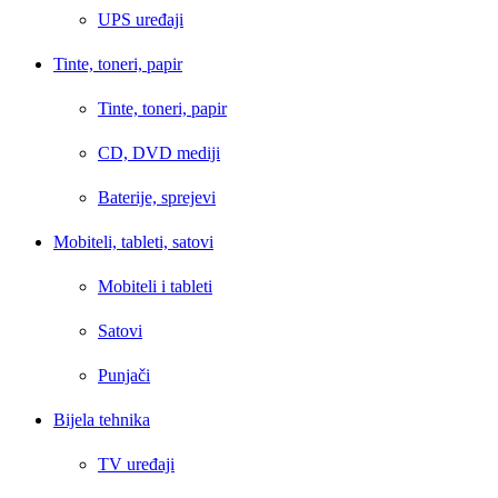
UPS uređaji
Tinte, toneri, papir
Tinte, toneri, papir
CD, DVD mediji
Baterije, sprejevi
Mobiteli, tableti, satovi
Mobiteli i tableti
Satovi
Punjači
Bijela tehnika
TV uređaji