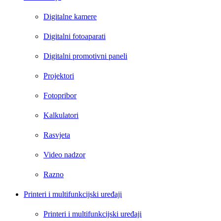
Digitalne kamere
Digitalni fotoaparati
Digitalni promotivni paneli
Projektori
Fotopribor
Kalkulatori
Rasvjeta
Video nadzor
Razno
Printeri i multifunkcijski uređaji
Printeri i multifunkcijski uređaji