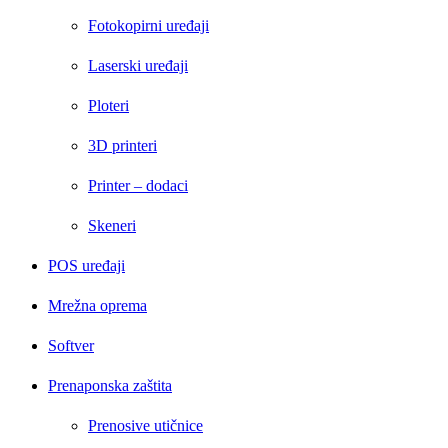
Fotokopirni uređaji
Laserski uređaji
Ploteri
3D printeri
Printer – dodaci
Skeneri
POS uređaji
Mrežna oprema
Softver
Prenaponska zaštita
Prenosive utičnice