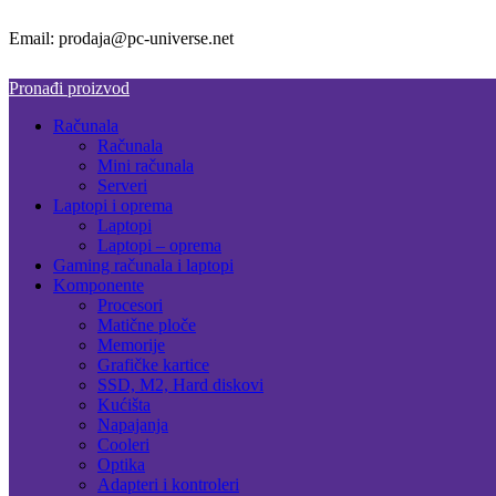
Email: prodaja@pc-universe.net
Pronađi proizvod
Računala
Računala
Mini računala
Serveri
Laptopi i oprema
Laptopi
Laptopi – oprema
Gaming računala i laptopi
Komponente
Procesori
Matične ploče
Memorije
Grafičke kartice
SSD, M2, Hard diskovi
Kućišta
Napajanja
Cooleri
Optika
Adapteri i kontroleri