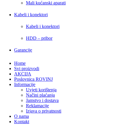
Mali kućanski aparati
Kabeli i konektori
Kabeli i konektori
HDD – pribor
Garancije
Home
Svi proizvodi
AKCIJA
Poslovnica ROVINJ
Informacije
Uvjeti korištenja
Načini plaćanja
Jamstvo i dostava
Reklamacije
Izjava o privatnosti
O nama
Kontakt