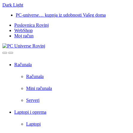
Dark
Light
Skip
Skip
PC-universe… kupnja iz udobnosti Vašeg doma
to
to
Poslovnica Rovinj
navigation
content
WebShop
Moj račun
Open
Close
Računala
Računala
Mini računala
Serveri
Laptopi i oprema
Laptopi