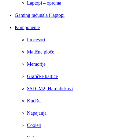
Laptopi – oprema
Gaming računala i laptopi
Komponente
Procesori
Matične ploče
Memorije
Grafičke kartice
SSD, M2, Hard diskovi
Kućišta
Napajanja
Cooleri