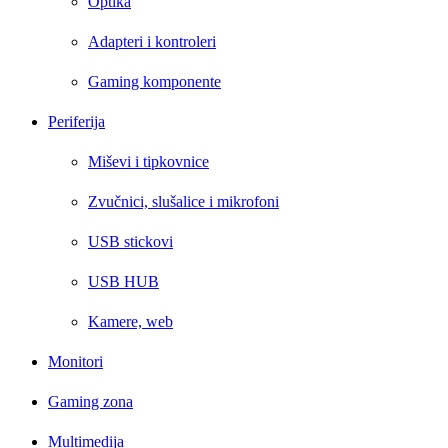
Optika
Adapteri i kontroleri
Gaming komponente
Periferija
Miševi i tipkovnice
Zvučnici, slušalice i mikrofoni
USB stickovi
USB HUB
Kamere, web
Monitori
Gaming zona
Multimedija