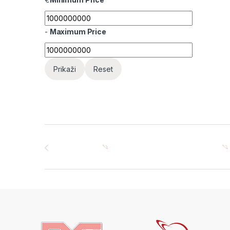
-
Maximum Price
Prikaži
Reset
Brands Carousel