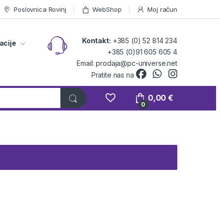
Poslovnica Rovinj
WebShop
Moj račun
Kontakt:
+385 (0) 52 814 234
acije
+385 (0)91 605 605 4
Email: prodaja@pc-universe.net
Pratite nas na
0,00
€
0