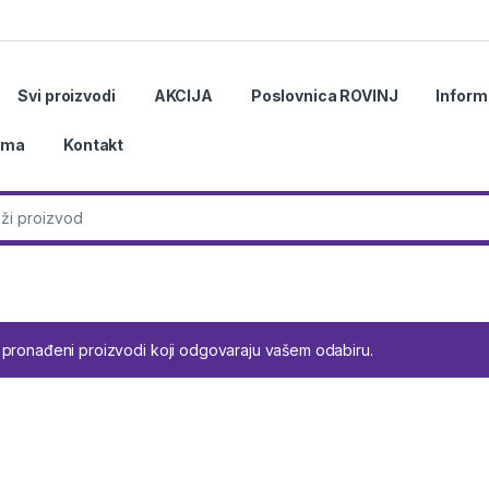
Svi proizvodi
AKCIJA
Poslovnica ROVINJ
Inform
ama
Kontakt
r:
 pronađeni proizvodi koji odgovaraju vašem odabiru.