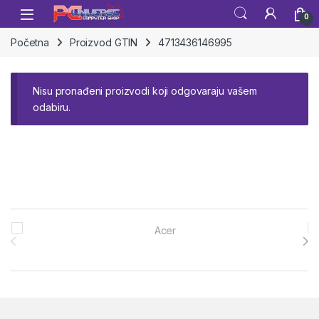
Skip to navigation
Skip to content
Open
0
Početna
Proizvod GTIN
4713436146995
Nisu pronađeni proizvodi koji odgovaraju vašem
odabiru.
Brands Carousel