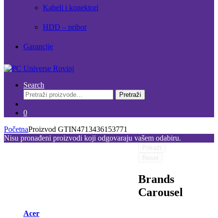
Kabeli i konektori
HDD – pribor
Garancije
Search
Pretraži:
Pretraži
0
Početna
Proizvod GTIN
4713436153771
Nisu pronađeni proizvodi koji odgovaraju vašem odabiru.
Prikaži
Reset
Brands
Carousel
Acer