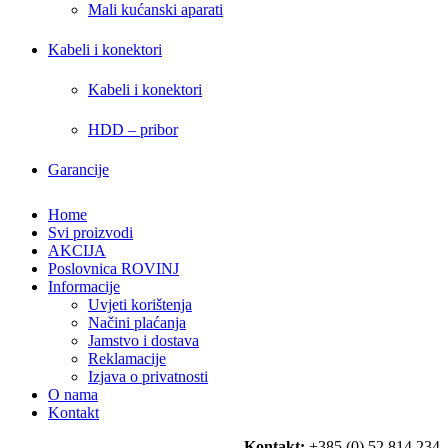
Mali kućanski aparati
Kabeli i konektori
Kabeli i konektori
HDD – pribor
Garancije
Home
Svi proizvodi
AKCIJA
Poslovnica ROVINJ
Informacije
Uvjeti korištenja
Načini plaćanja
Jamstvo i dostava
Reklamacije
Izjava o privatnosti
O nama
Kontakt
Kontakt:
+385 (0) 52 814 234