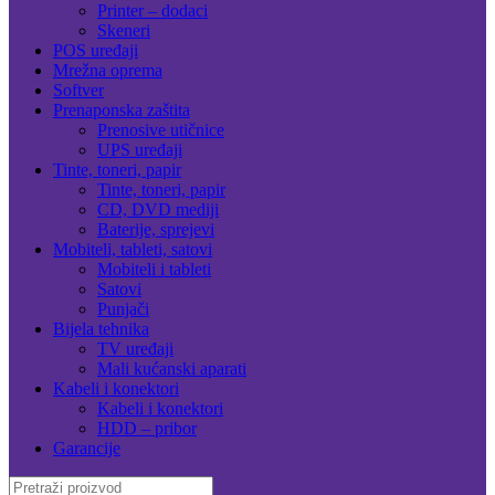
Printer – dodaci
Skeneri
POS uređaji
Mrežna oprema
Softver
Prenaponska zaštita
Prenosive utičnice
UPS uređaji
Tinte, toneri, papir
Tinte, toneri, papir
CD, DVD mediji
Baterije, sprejevi
Mobiteli, tableti, satovi
Mobiteli i tableti
Satovi
Punjači
Bijela tehnika
TV uređaji
Mali kućanski aparati
Kabeli i konektori
Kabeli i konektori
HDD – pribor
Garancije
Search