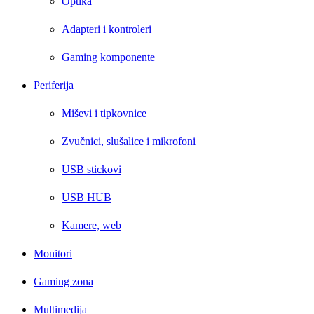
Optika
Adapteri i kontroleri
Gaming komponente
Periferija
Miševi i tipkovnice
Zvučnici, slušalice i mikrofoni
USB stickovi
USB HUB
Kamere, web
Monitori
Gaming zona
Multimedija