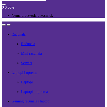
for:
0
0,00
€
Nema proizvoda u košarici.
Open
Close
Računala
Računala
Mini računala
Serveri
Laptopi i oprema
Laptopi
Laptopi – oprema
Gaming računala i laptopi