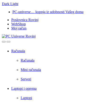
Dark
Light
Skip
Skip
PC-universe… kupnja iz udobnosti Vašeg doma
to
to
Poslovnica Rovinj
navigation
content
WebShop
Moj račun
Open
Close
Računala
Računala
Mini računala
Serveri
Laptopi i oprema
Laptopi