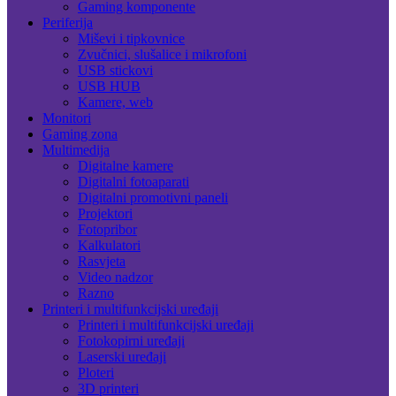
Gaming komponente
Periferija
Miševi i tipkovnice
Zvučnici, slušalice i mikrofoni
USB stickovi
USB HUB
Kamere, web
Monitori
Gaming zona
Multimedija
Digitalne kamere
Digitalni fotoaparati
Digitalni promotivni paneli
Projektori
Fotopribor
Kalkulatori
Rasvjeta
Video nadzor
Razno
Printeri i multifunkcijski uređaji
Printeri i multifunkcijski uređaji
Fotokopirni uređaji
Laserski uređaji
Ploteri
3D printeri