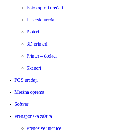
Fotokopirni uređaji
Laserski uređaji
Ploteri
3D printeri
Printer – dodaci
Skeneri
POS uređaji
Mrežna oprema
Softver
Prenaponska zaštita
Prenosive utičnice