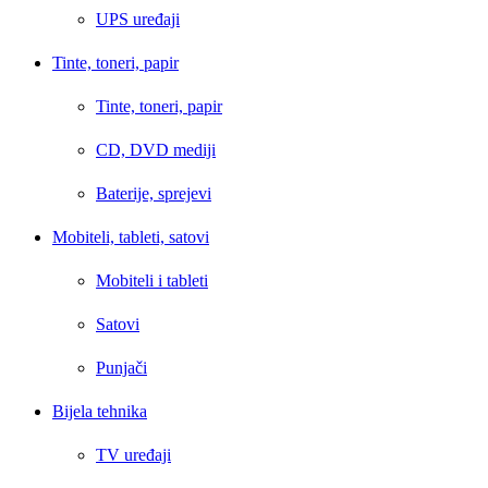
UPS uređaji
Tinte, toneri, papir
Tinte, toneri, papir
CD, DVD mediji
Baterije, sprejevi
Mobiteli, tableti, satovi
Mobiteli i tableti
Satovi
Punjači
Bijela tehnika
TV uređaji