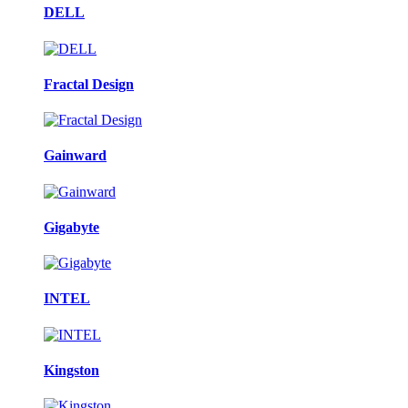
DELL
Fractal Design
Gainward
Gigabyte
INTEL
Kingston