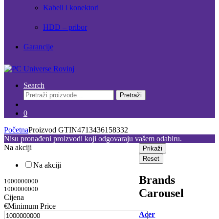
Kabeli i konektori
HDD – pribor
Garancije
Search
Pretraži:
Pretraži
0
Početna
Proizvod GTIN
4713436158332
Nisu pronađeni proizvodi koji odgovaraju vašem odabiru.
Na akciji
Prikaži
Reset
Na akciji
Brands
1000000000
1000000000
Carousel
Cijena
€
Minimum Price
Acer