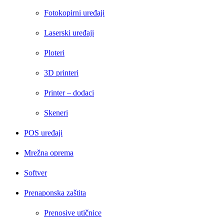
Fotokopirni uređaji
Laserski uređaji
Ploteri
3D printeri
Printer – dodaci
Skeneri
POS uređaji
Mrežna oprema
Softver
Prenaponska zaštita
Prenosive utičnice