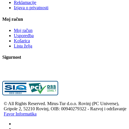
Reklamacije
Izjava o privatnosti
Moj račun
Moj račun
Usporedba
Košarica
Lista želja
Sigurnost
© All Rights Reserved. Mirus-Tur d.o.o. Rovinj (PC Universe),
Gripole 2, 52210 Rovinj, OIB: 00940279322 - Razvoj i održavanje
Favor Informatika