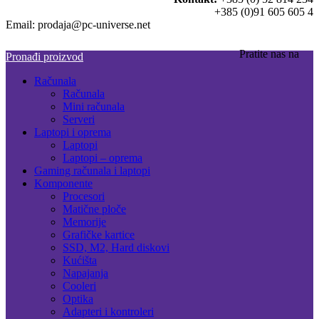
+385 (0)91 605 605 4
Email: prodaja@pc-universe.net
Pratite nas na
Pronađi proizvod
Računala
Računala
Mini računala
Serveri
Laptopi i oprema
Laptopi
Laptopi – oprema
Gaming računala i laptopi
Komponente
Procesori
Matične ploče
Memorije
Grafičke kartice
SSD, M2, Hard diskovi
Kućišta
Napajanja
Cooleri
Optika
Adapteri i kontroleri