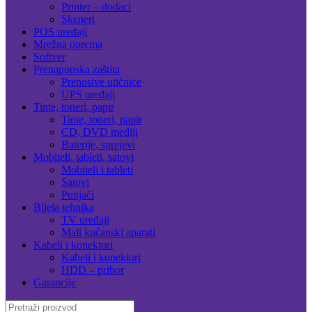
Printer – dodaci
Skeneri
POS uređaji
Mrežna oprema
Softver
Prenaponska zaštita
Prenosive utičnice
UPS uređaji
Tinte, toneri, papir
Tinte, toneri, papir
CD, DVD mediji
Baterije, sprejevi
Mobiteli, tableti, satovi
Mobiteli i tableti
Satovi
Punjači
Bijela tehnika
TV uređaji
Mali kućanski aparati
Kabeli i konektori
Kabeli i konektori
HDD – pribor
Garancije
Search