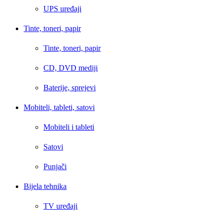
UPS uređaji
Tinte, toneri, papir
Tinte, toneri, papir
CD, DVD mediji
Baterije, sprejevi
Mobiteli, tableti, satovi
Mobiteli i tableti
Satovi
Punjači
Bijela tehnika
TV uređaji