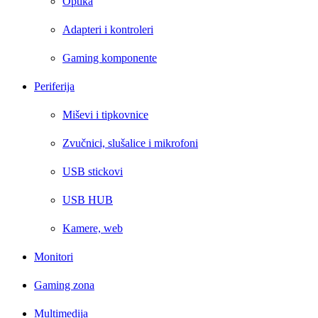
Optika
Adapteri i kontroleri
Gaming komponente
Periferija
Miševi i tipkovnice
Zvučnici, slušalice i mikrofoni
USB stickovi
USB HUB
Kamere, web
Monitori
Gaming zona
Multimedija