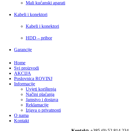
Mali kućanski aparati
Kabeli i konektori
Kabeli i konektori
HDD – pribor
Garancije
Home
Svi proizvodi
AKCIJA
Poslovnica ROVINJ
Informacije
Uvjeti korištenja
Načini plaćanja
Jamstvo i dostava
Reklamacije
Izjava o privatnosti
O nama
Kontakt
Kontakt:
+385 (0) 52 814 234