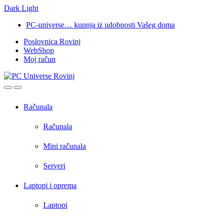
Dark
Light
Skip
Skip
PC-universe… kupnja iz udobnosti Vašeg doma
to
to
Poslovnica Rovinj
navigation
content
WebShop
Moj račun
Open
Close
Računala
Računala
Mini računala
Serveri
Laptopi i oprema
Laptopi