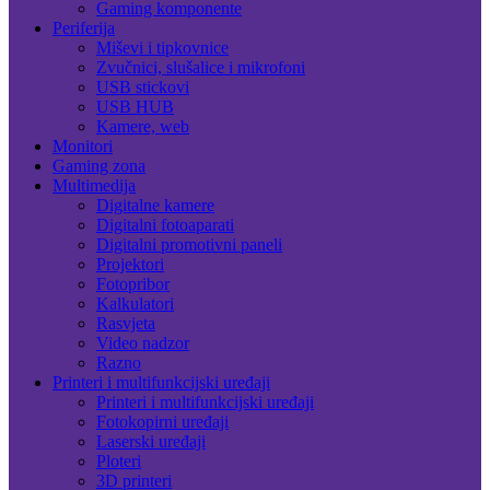
Gaming komponente
Periferija
Miševi i tipkovnice
Zvučnici, slušalice i mikrofoni
USB stickovi
USB HUB
Kamere, web
Monitori
Gaming zona
Multimedija
Digitalne kamere
Digitalni fotoaparati
Digitalni promotivni paneli
Projektori
Fotopribor
Kalkulatori
Rasvjeta
Video nadzor
Razno
Printeri i multifunkcijski uređaji
Printeri i multifunkcijski uređaji
Fotokopirni uređaji
Laserski uređaji
Ploteri
3D printeri