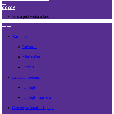
for:
0
0,00
€
Nema proizvoda u košarici.
Open
Close
Računala
Računala
Mini računala
Serveri
Laptopi i oprema
Laptopi
Laptopi – oprema
Gaming računala i laptopi