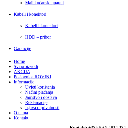
Mali kućanski aparati
Kabeli i konektori
Kabeli i konektori
HDD – pribor
Garancije
Home
Svi proizvodi
AKCIJA
Poslovnica ROVINJ
Informacije
Uvjeti korištenja
Načini plaćanja
Jamstvo i dostava
Reklamacije
Izjava o privatnosti
O nama
Kontakt
Kontakt:
+385 (0) 52 814 234