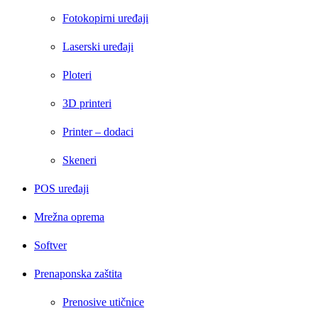
Fotokopirni uređaji
Laserski uređaji
Ploteri
3D printeri
Printer – dodaci
Skeneri
POS uređaji
Mrežna oprema
Softver
Prenaponska zaštita
Prenosive utičnice