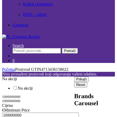
Kabeli i konektori
HDD – pribor
Garancije
Search
Pretraži:
Pretraži
0
Početna
Proizvod GTIN
4713436158622
Nisu pronađeni proizvodi koji odgovaraju vašem odabiru.
Na akciji
Prikaži
Reset
Na akciji
Brands
1000000000
1000000000
Carousel
Cijena
€
Minimum Price