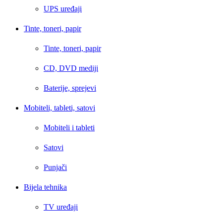
UPS uređaji
Tinte, toneri, papir
Tinte, toneri, papir
CD, DVD mediji
Baterije, sprejevi
Mobiteli, tableti, satovi
Mobiteli i tableti
Satovi
Punjači
Bijela tehnika
TV uređaji