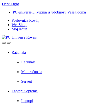
Dark
Light
Skip
Skip
PC-universe… kupnja iz udobnosti Vašeg doma
to
to
Poslovnica Rovinj
navigation
content
WebShop
Moj račun
Open
Close
Računala
Računala
Mini računala
Serveri
Laptopi i oprema
Laptopi