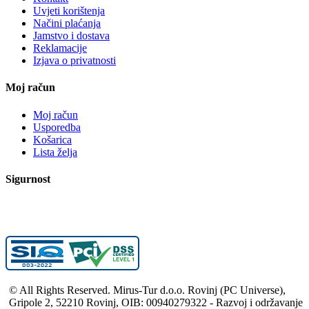
Uvjeti korištenja
Načini plaćanja
Jamstvo i dostava
Reklamacije
Izjava o privatnosti
Moj račun
Moj račun
Usporedba
Košarica
Lista želja
Sigurnost
© All Rights Reserved. Mirus-Tur d.o.o. Rovinj (PC Universe),
Gripole 2, 52210 Rovinj, OIB: 00940279322 - Razvoj i održavanje