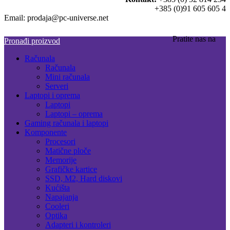
+385 (0)91 605 605 4
Email: prodaja@pc-universe.net
Pratite nas na
Pronađi proizvod
Računala
Računala
Mini računala
Serveri
Laptopi i oprema
Laptopi
Laptopi – oprema
Gaming računala i laptopi
Komponente
Procesori
Matične ploče
Memorije
Grafičke kartice
SSD, M2, Hard diskovi
Kućišta
Napajanja
Cooleri
Optika
Adapteri i kontroleri