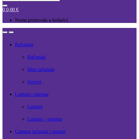
for:
0
0,00
€
Nema proizvoda u košarici.
Open
Close
Računala
Računala
Mini računala
Serveri
Laptopi i oprema
Laptopi
Laptopi – oprema
Gaming računala i laptopi