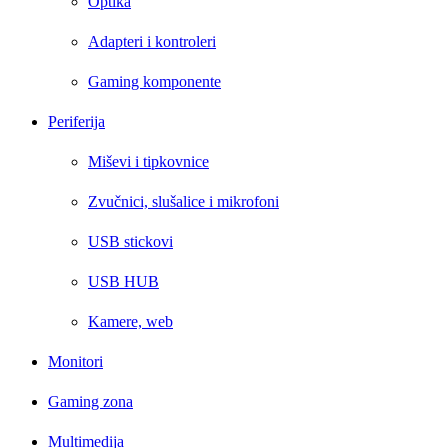
Optika
Adapteri i kontroleri
Gaming komponente
Periferija
Miševi i tipkovnice
Zvučnici, slušalice i mikrofoni
USB stickovi
USB HUB
Kamere, web
Monitori
Gaming zona
Multimedija