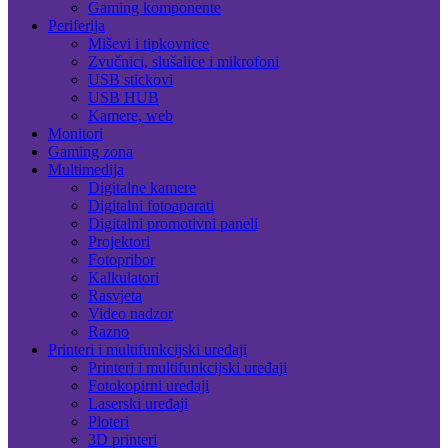
Gaming komponente
Periferija
Miševi i tipkovnice
Zvučnici, slušalice i mikrofoni
USB stickovi
USB HUB
Kamere, web
Monitori
Gaming zona
Multimedija
Digitalne kamere
Digitalni fotoaparati
Digitalni promotivni paneli
Projektori
Fotopribor
Kalkulatori
Rasvjeta
Video nadzor
Razno
Printeri i multifunkcijski uređaji
Printeri i multifunkcijski uređaji
Fotokopirni uređaji
Laserski uređaji
Ploteri
3D printeri