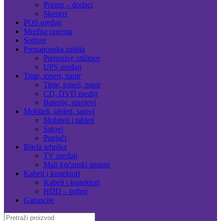
Printer – dodaci
Skeneri
POS uređaji
Mrežna oprema
Softver
Prenaponska zaštita
Prenosive utičnice
UPS uređaji
Tinte, toneri, papir
Tinte, toneri, papir
CD, DVD mediji
Baterije, sprejevi
Mobiteli, tableti, satovi
Mobiteli i tableti
Satovi
Punjači
Bijela tehnika
TV uređaji
Mali kućanski aparati
Kabeli i konektori
Kabeli i konektori
HDD – pribor
Garancije
Search