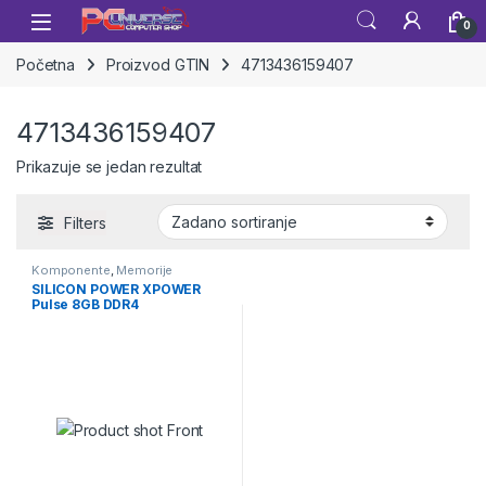
Skip to navigation
Skip to content
Open
0
Početna
Proizvod GTIN
4713436159407
4713436159407
Prikazuje se jedan rezultat
Filters
Komponente
,
Memorije
SILICON POWER XPOWER
Pulse 8GB DDR4