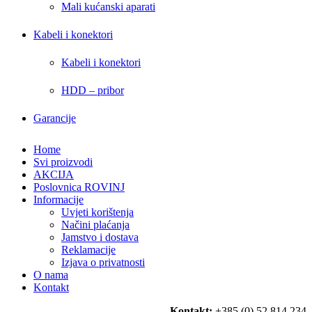
Mali kućanski aparati
Kabeli i konektori
Kabeli i konektori
HDD – pribor
Garancije
Home
Svi proizvodi
AKCIJA
Poslovnica ROVINJ
Informacije
Uvjeti korištenja
Načini plaćanja
Jamstvo i dostava
Reklamacije
Izjava o privatnosti
O nama
Kontakt
Kontakt:
+385 (0) 52 814 234