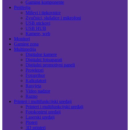
Gaming komponente
Periferija
Miševi i tipkovnice
Zvučnici, slušalice i mikrofoni
USB stickovi
USB HUB
Kamere, web
Monitori
Gaming zona
Multimedija
Digitalne kamere
Digitalni fotoaparati
Digitalni promotivni paneli
Projektori
Fotopribor
Kalkulatori
Rasvjeta
Video nadzor
Razno
Printeri i multifunkcijski uređaji
Printeri i multifunkcijski uređaji
Fotokopirni uređaji
Laserski uređaji
Ploteri
3D printeri