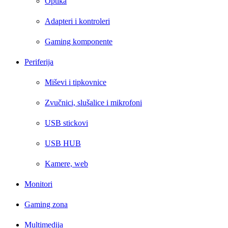
Optika
Adapteri i kontroleri
Gaming komponente
Periferija
Miševi i tipkovnice
Zvučnici, slušalice i mikrofoni
USB stickovi
USB HUB
Kamere, web
Monitori
Gaming zona
Multimedija