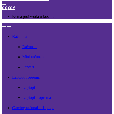
for:
0
0,00
€
Nema proizvoda u košarici.
Open
Close
Računala
Računala
Mini računala
Serveri
Laptopi i oprema
Laptopi
Laptopi – oprema
Gaming računala i laptopi