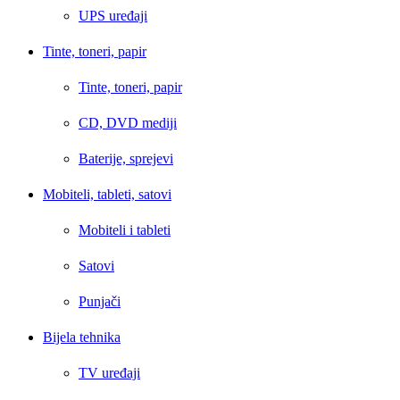
UPS uređaji
Tinte, toneri, papir
Tinte, toneri, papir
CD, DVD mediji
Baterije, sprejevi
Mobiteli, tableti, satovi
Mobiteli i tableti
Satovi
Punjači
Bijela tehnika
TV uređaji