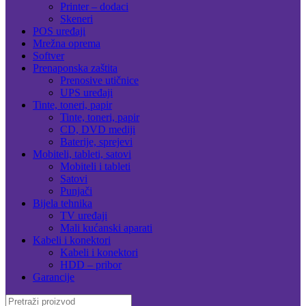
Printer – dodaci
Skeneri
POS uređaji
Mrežna oprema
Softver
Prenaponska zaštita
Prenosive utičnice
UPS uređaji
Tinte, toneri, papir
Tinte, toneri, papir
CD, DVD mediji
Baterije, sprejevi
Mobiteli, tableti, satovi
Mobiteli i tableti
Satovi
Punjači
Bijela tehnika
TV uređaji
Mali kućanski aparati
Kabeli i konektori
Kabeli i konektori
HDD – pribor
Garancije
Search