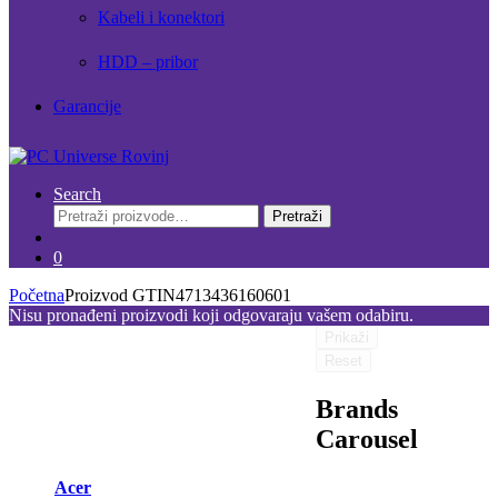
Kabeli i konektori
HDD – pribor
Garancije
Search
Pretraži:
Pretraži
0
Početna
Proizvod GTIN
4713436160601
Nisu pronađeni proizvodi koji odgovaraju vašem odabiru.
Prikaži
Reset
Brands
Carousel
Acer