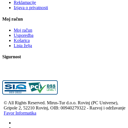
Reklamacije
Izjava o privatnosti
Moj račun
Moj račun
Usporedba
Košarica
Lista želja
Sigurnost
© All Rights Reserved. Mirus-Tur d.o.o. Rovinj (PC Universe),
Gripole 2, 52210 Rovinj, OIB: 00940279322 - Razvoj i održavanje
Favor Informatika