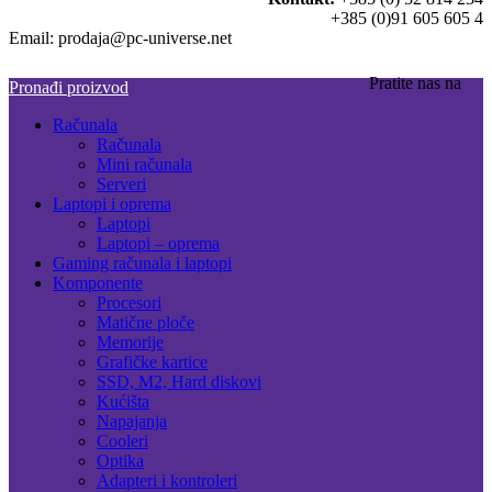
+385 (0)91 605 605 4
Email: prodaja@pc-universe.net
Pratite nas na
Pronađi proizvod
Računala
Računala
Mini računala
Serveri
Laptopi i oprema
Laptopi
Laptopi – oprema
Gaming računala i laptopi
Komponente
Procesori
Matične ploče
Memorije
Grafičke kartice
SSD, M2, Hard diskovi
Kućišta
Napajanja
Cooleri
Optika
Adapteri i kontroleri