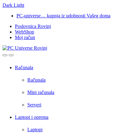
Dark
Light
Skip
Skip
PC-universe… kupnja iz udobnosti Vašeg doma
to
to
Poslovnica Rovinj
navigation
content
WebShop
Moj račun
Open
Close
Računala
Računala
Mini računala
Serveri
Laptopi i oprema
Laptopi