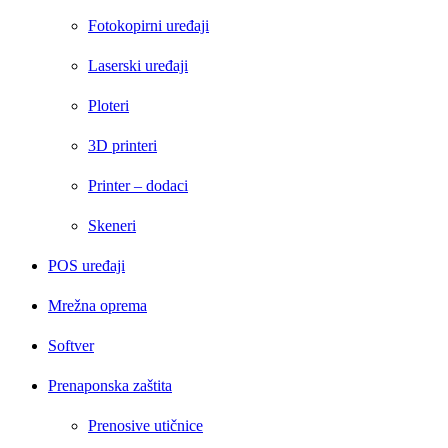
Fotokopirni uređaji
Laserski uređaji
Ploteri
3D printeri
Printer – dodaci
Skeneri
POS uređaji
Mrežna oprema
Softver
Prenaponska zaštita
Prenosive utičnice