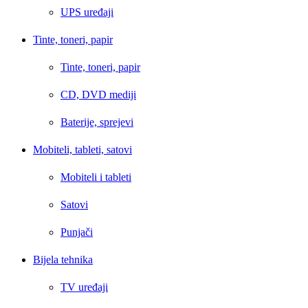
UPS uređaji
Tinte, toneri, papir
Tinte, toneri, papir
CD, DVD mediji
Baterije, sprejevi
Mobiteli, tableti, satovi
Mobiteli i tableti
Satovi
Punjači
Bijela tehnika
TV uređaji