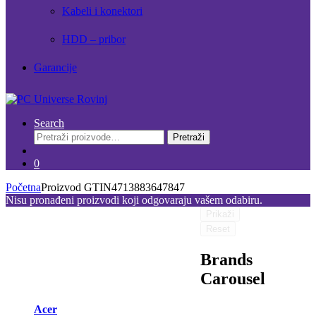
Kabeli i konektori
HDD – pribor
Garancije
Search
Pretraži:
Pretraži
0
Početna
Proizvod GTIN
4713883647847
Nisu pronađeni proizvodi koji odgovaraju vašem odabiru.
Prikaži
Reset
Brands
Carousel
Acer