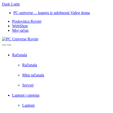
Dark
Light
Skip
Skip
PC-universe… kupnja iz udobnosti Vašeg doma
to
to
Poslovnica Rovinj
navigation
content
WebShop
Moj račun
Open
Close
Računala
Računala
Mini računala
Serveri
Laptopi i oprema
Laptopi