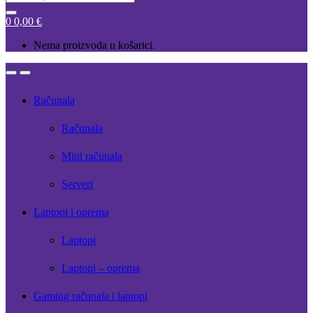
for:
0
0,00
€
Nema proizvoda u košarici.
Open
Close
Računala
Računala
Mini računala
Serveri
Laptopi i oprema
Laptopi
Laptopi – oprema
Gaming računala i laptopi