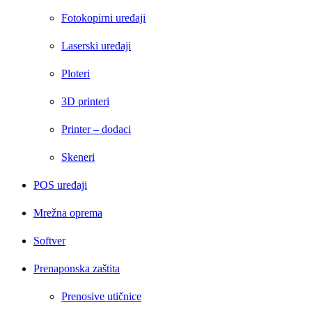
Fotokopirni uređaji
Laserski uređaji
Ploteri
3D printeri
Printer – dodaci
Skeneri
POS uređaji
Mrežna oprema
Softver
Prenaponska zaštita
Prenosive utičnice