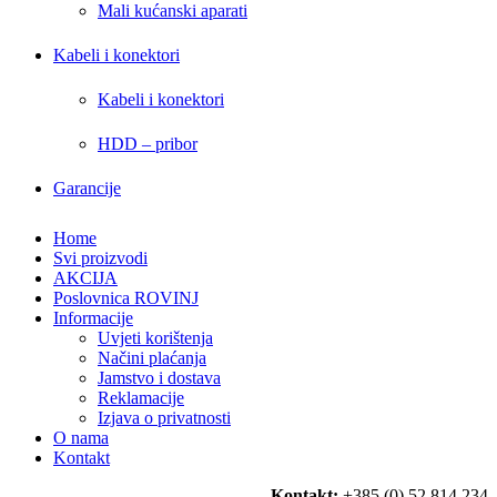
Mali kućanski aparati
Kabeli i konektori
Kabeli i konektori
HDD – pribor
Garancije
Home
Svi proizvodi
AKCIJA
Poslovnica ROVINJ
Informacije
Uvjeti korištenja
Načini plaćanja
Jamstvo i dostava
Reklamacije
Izjava o privatnosti
O nama
Kontakt
Kontakt:
+385 (0) 52 814 234