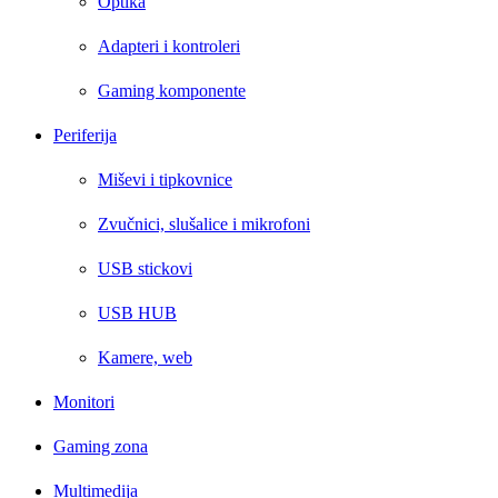
Optika
Adapteri i kontroleri
Gaming komponente
Periferija
Miševi i tipkovnice
Zvučnici, slušalice i mikrofoni
USB stickovi
USB HUB
Kamere, web
Monitori
Gaming zona
Multimedija