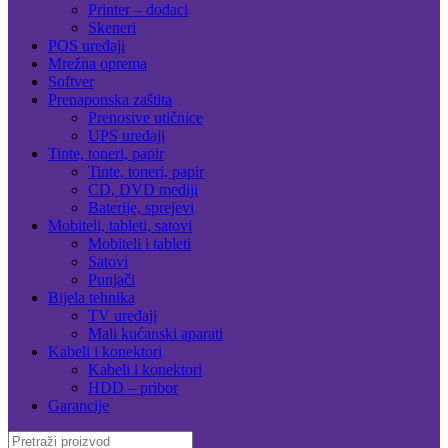
Printer – dodaci
Skeneri
POS uređaji
Mrežna oprema
Softver
Prenaponska zaštita
Prenosive utičnice
UPS uređaji
Tinte, toneri, papir
Tinte, toneri, papir
CD, DVD mediji
Baterije, sprejevi
Mobiteli, tableti, satovi
Mobiteli i tableti
Satovi
Punjači
Bijela tehnika
TV uređaji
Mali kućanski aparati
Kabeli i konektori
Kabeli i konektori
HDD – pribor
Garancije
Search