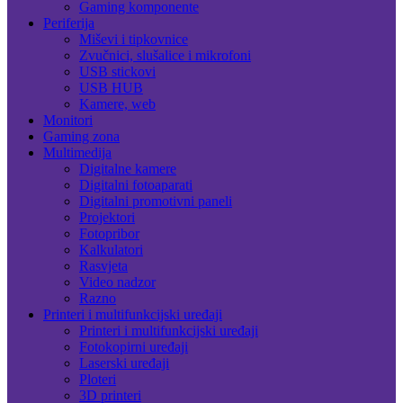
Gaming komponente
Periferija
Miševi i tipkovnice
Zvučnici, slušalice i mikrofoni
USB stickovi
USB HUB
Kamere, web
Monitori
Gaming zona
Multimedija
Digitalne kamere
Digitalni fotoaparati
Digitalni promotivni paneli
Projektori
Fotopribor
Kalkulatori
Rasvjeta
Video nadzor
Razno
Printeri i multifunkcijski uređaji
Printeri i multifunkcijski uređaji
Fotokopirni uređaji
Laserski uređaji
Ploteri
3D printeri