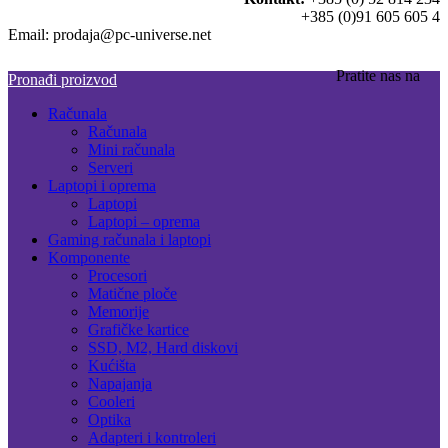
+385 (0)91 605 605 4
Email: prodaja@pc-universe.net
Pratite nas na
Pronađi proizvod
Računala
Računala
Mini računala
Serveri
Laptopi i oprema
Laptopi
Laptopi – oprema
Gaming računala i laptopi
Komponente
Procesori
Matične ploče
Memorije
Grafičke kartice
SSD, M2, Hard diskovi
Kućišta
Napajanja
Cooleri
Optika
Adapteri i kontroleri