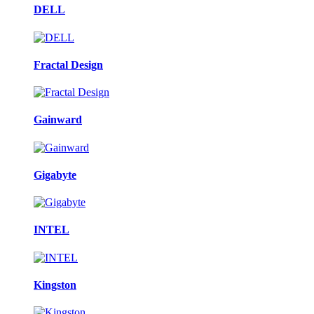
DELL
Fractal Design
Gainward
Gigabyte
INTEL
Kingston