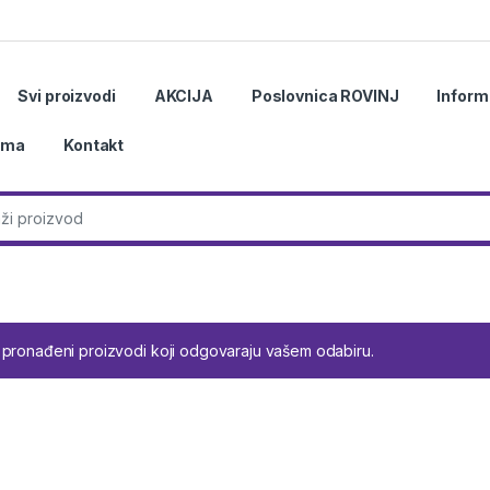
Svi proizvodi
AKCIJA
Poslovnica ROVINJ
Inform
ama
Kontakt
r:
 pronađeni proizvodi koji odgovaraju vašem odabiru.