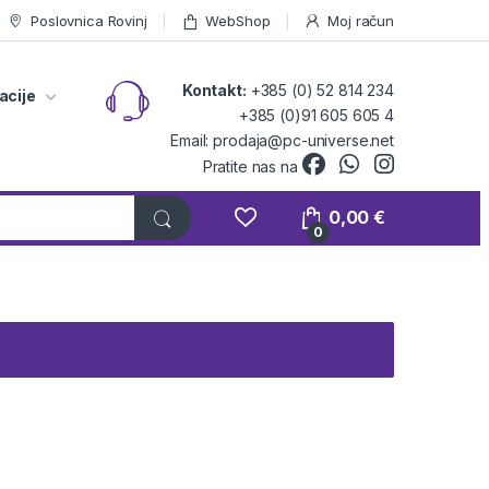
Poslovnica Rovinj
WebShop
Moj račun
Kontakt:
+385 (0) 52 814 234
acije
+385 (0)91 605 605 4
Email: prodaja@pc-universe.net
Pratite nas na
0,00
€
0