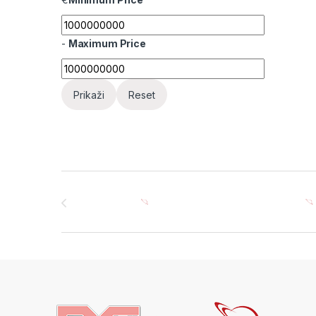
-
Maximum Price
Prikaži
Reset
Brands Carousel