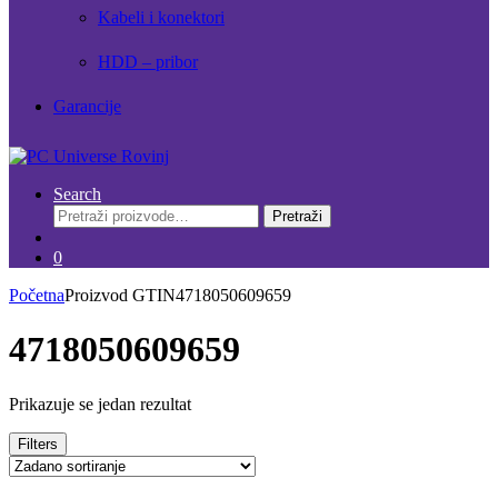
Kabeli i konektori
HDD – pribor
Garancije
Search
Pretraži:
Pretraži
0
Početna
Proizvod GTIN
4718050609659
4718050609659
Prikazuje se jedan rezultat
Filters