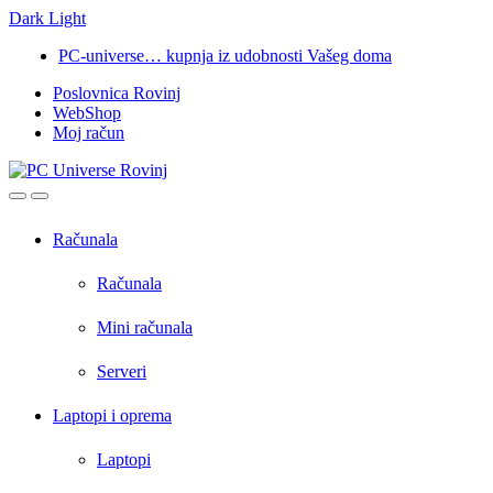
Dark
Light
Skip
Skip
PC-universe… kupnja iz udobnosti Vašeg doma
to
to
Poslovnica Rovinj
navigation
content
WebShop
Moj račun
Open
Close
Računala
Računala
Mini računala
Serveri
Laptopi i oprema
Laptopi