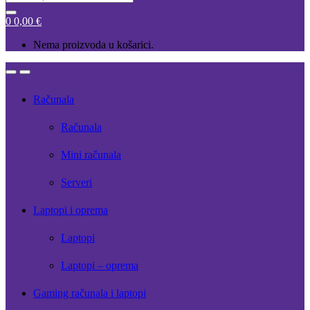
for:
0
0,00
€
Nema proizvoda u košarici.
Open
Close
Računala
Računala
Mini računala
Serveri
Laptopi i oprema
Laptopi
Laptopi – oprema
Gaming računala i laptopi