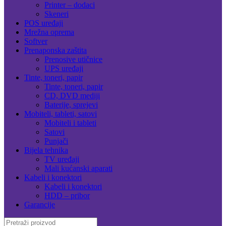
Printer – dodaci
Skeneri
POS uređaji
Mrežna oprema
Softver
Prenaponska zaštita
Prenosive utičnice
UPS uređaji
Tinte, toneri, papir
Tinte, toneri, papir
CD, DVD mediji
Baterije, sprejevi
Mobiteli, tableti, satovi
Mobiteli i tableti
Satovi
Punjači
Bijela tehnika
TV uređaji
Mali kućanski aparati
Kabeli i konektori
Kabeli i konektori
HDD – pribor
Garancije
Search