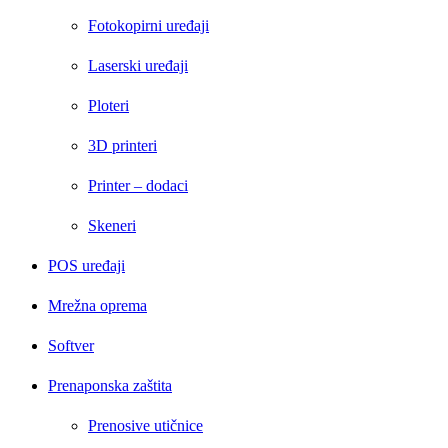
Fotokopirni uređaji
Laserski uređaji
Ploteri
3D printeri
Printer – dodaci
Skeneri
POS uređaji
Mrežna oprema
Softver
Prenaponska zaštita
Prenosive utičnice