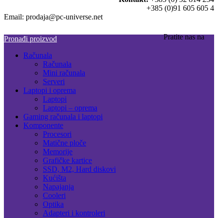
+385 (0)91 605 605 4
Email: prodaja@pc-universe.net
Pratite nas na
Pronađi proizvod
Računala
Računala
Mini računala
Serveri
Laptopi i oprema
Laptopi
Laptopi – oprema
Gaming računala i laptopi
Komponente
Procesori
Matične ploče
Memorije
Grafičke kartice
SSD, M2, Hard diskovi
Kućišta
Napajanja
Cooleri
Optika
Adapteri i kontroleri