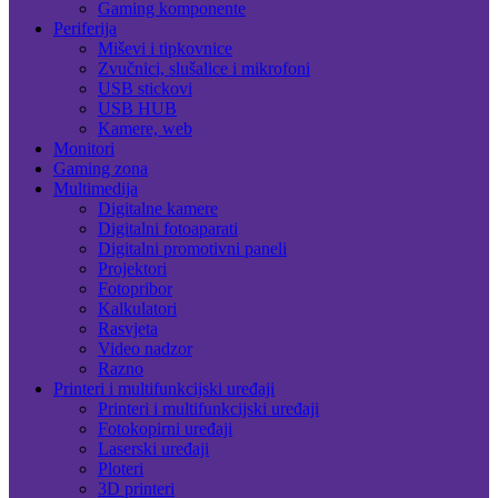
Gaming komponente
Periferija
Miševi i tipkovnice
Zvučnici, slušalice i mikrofoni
USB stickovi
USB HUB
Kamere, web
Monitori
Gaming zona
Multimedija
Digitalne kamere
Digitalni fotoaparati
Digitalni promotivni paneli
Projektori
Fotopribor
Kalkulatori
Rasvjeta
Video nadzor
Razno
Printeri i multifunkcijski uređaji
Printeri i multifunkcijski uređaji
Fotokopirni uređaji
Laserski uređaji
Ploteri
3D printeri