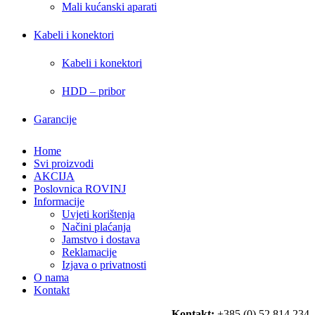
Mali kućanski aparati
Kabeli i konektori
Kabeli i konektori
HDD – pribor
Garancije
Home
Svi proizvodi
AKCIJA
Poslovnica ROVINJ
Informacije
Uvjeti korištenja
Načini plaćanja
Jamstvo i dostava
Reklamacije
Izjava o privatnosti
O nama
Kontakt
Kontakt:
+385 (0) 52 814 234