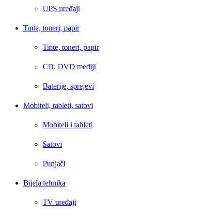
UPS uređaji
Tinte, toneri, papir
Tinte, toneri, papir
CD, DVD mediji
Baterije, sprejevi
Mobiteli, tableti, satovi
Mobiteli i tableti
Satovi
Punjači
Bijela tehnika
TV uređaji