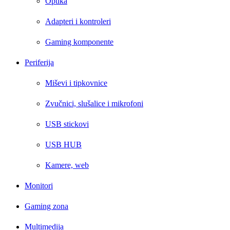
Optika
Adapteri i kontroleri
Gaming komponente
Periferija
Miševi i tipkovnice
Zvučnici, slušalice i mikrofoni
USB stickovi
USB HUB
Kamere, web
Monitori
Gaming zona
Multimedija