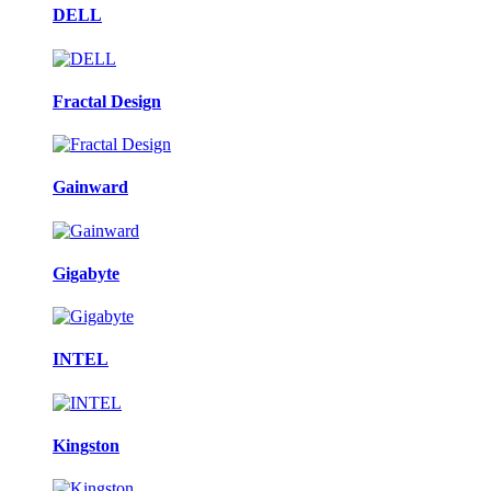
DELL
Fractal Design
Gainward
Gigabyte
INTEL
Kingston