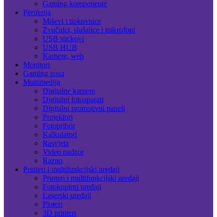
Gaming komponente
Periferija
Miševi i tipkovnice
Zvučnici, slušalice i mikrofoni
USB stickovi
USB HUB
Kamere, web
Monitori
Gaming zona
Multimedija
Digitalne kamere
Digitalni fotoaparati
Digitalni promotivni paneli
Projektori
Fotopribor
Kalkulatori
Rasvjeta
Video nadzor
Razno
Printeri i multifunkcijski uređaji
Printeri i multifunkcijski uređaji
Fotokopirni uređaji
Laserski uređaji
Ploteri
3D printeri