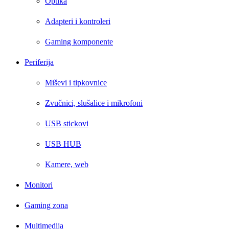
Optika
Adapteri i kontroleri
Gaming komponente
Periferija
Miševi i tipkovnice
Zvučnici, slušalice i mikrofoni
USB stickovi
USB HUB
Kamere, web
Monitori
Gaming zona
Multimedija