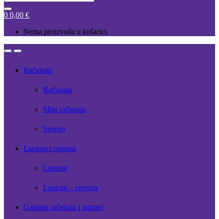
for:
0
0,00
€
Nema proizvoda u košarici.
Open
Close
Računala
Računala
Mini računala
Serveri
Laptopi i oprema
Laptopi
Laptopi – oprema
Gaming računala i laptopi