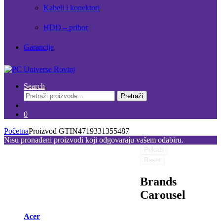
Kabeli i konektori
HDD – pribor
Garancije
Search
Pretraži:
Pretraži
0
Početna
Proizvod GTIN
4719331355487
Nisu pronađeni proizvodi koji odgovaraju vašem odabiru.
Prikaži
Reset
Brands
Carousel
Acer