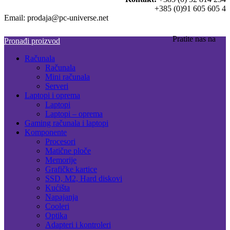
+385 (0)91 605 605 4
Email: prodaja@pc-universe.net
Pratite nas na
Pronađi proizvod
Računala
Računala
Mini računala
Serveri
Laptopi i oprema
Laptopi
Laptopi – oprema
Gaming računala i laptopi
Komponente
Procesori
Matične ploče
Memorije
Grafičke kartice
SSD, M2, Hard diskovi
Kućišta
Napajanja
Cooleri
Optika
Adapteri i kontroleri