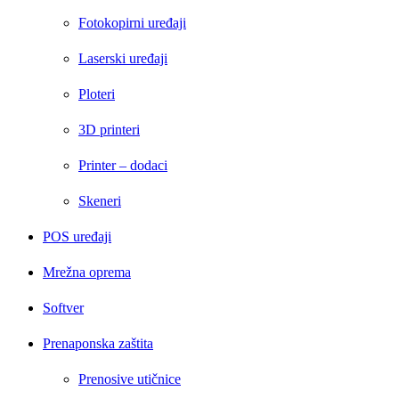
Fotokopirni uređaji
Laserski uređaji
Ploteri
3D printeri
Printer – dodaci
Skeneri
POS uređaji
Mrežna oprema
Softver
Prenaponska zaštita
Prenosive utičnice