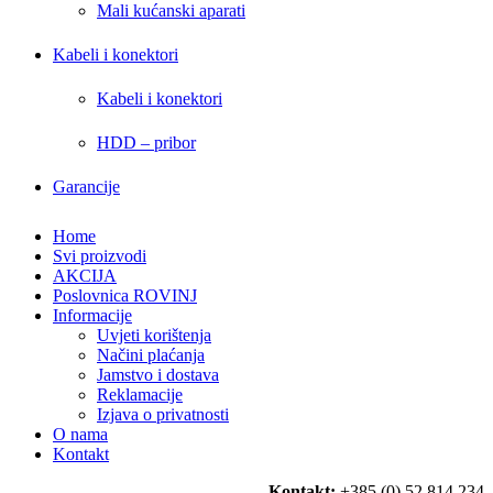
Mali kućanski aparati
Kabeli i konektori
Kabeli i konektori
HDD – pribor
Garancije
Home
Svi proizvodi
AKCIJA
Poslovnica ROVINJ
Informacije
Uvjeti korištenja
Načini plaćanja
Jamstvo i dostava
Reklamacije
Izjava o privatnosti
O nama
Kontakt
Kontakt:
+385 (0) 52 814 234