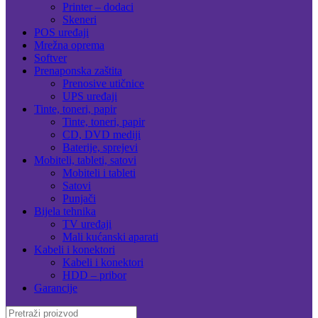
Printer – dodaci
Skeneri
POS uređaji
Mrežna oprema
Softver
Prenaponska zaštita
Prenosive utičnice
UPS uređaji
Tinte, toneri, papir
Tinte, toneri, papir
CD, DVD mediji
Baterije, sprejevi
Mobiteli, tableti, satovi
Mobiteli i tableti
Satovi
Punjači
Bijela tehnika
TV uređaji
Mali kućanski aparati
Kabeli i konektori
Kabeli i konektori
HDD – pribor
Garancije
Search