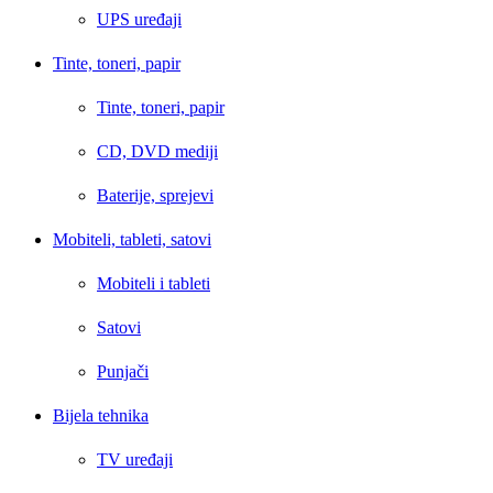
UPS uređaji
Tinte, toneri, papir
Tinte, toneri, papir
CD, DVD mediji
Baterije, sprejevi
Mobiteli, tableti, satovi
Mobiteli i tableti
Satovi
Punjači
Bijela tehnika
TV uređaji