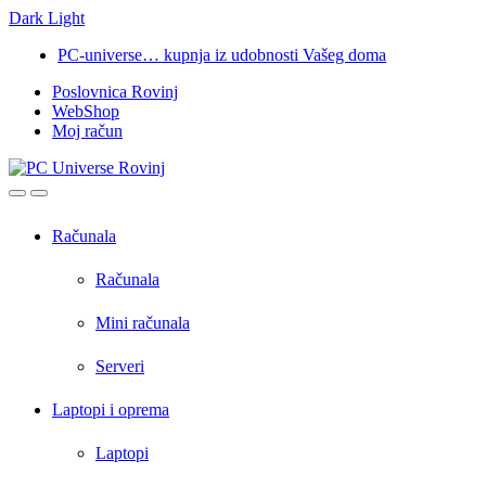
Dark
Light
Skip
Skip
PC-universe… kupnja iz udobnosti Vašeg doma
to
to
Poslovnica Rovinj
navigation
content
WebShop
Moj račun
Open
Close
Računala
Računala
Mini računala
Serveri
Laptopi i oprema
Laptopi