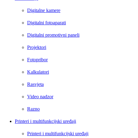
Digitalne kamere
Digitalni fotoaparati
Digitalni promotivni paneli
Projektori
Fotopribor
Kalkulatori
Rasvjeta
Video nadzor
Razno
Printeri i multifunkcijski uređaji
Printeri i multifunkcijski uređaji