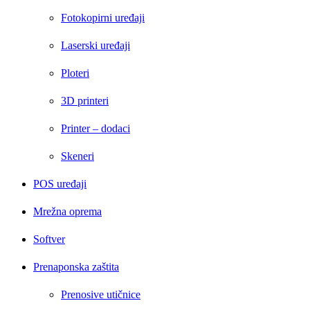
Fotokopirni uređaji
Laserski uređaji
Ploteri
3D printeri
Printer – dodaci
Skeneri
POS uređaji
Mrežna oprema
Softver
Prenaponska zaštita
Prenosive utičnice