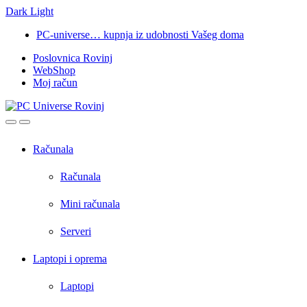
Dark
Light
Skip
Skip
PC-universe… kupnja iz udobnosti Vašeg doma
to
to
Poslovnica Rovinj
navigation
content
WebShop
Moj račun
Open
Close
Računala
Računala
Mini računala
Serveri
Laptopi i oprema
Laptopi