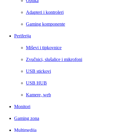
Optika
Adapteri i kontroleri
Gaming komponente
Periferija
Miševi i tipkovnice
Zvučnici, slušalice i mikrofoni
USB stickovi
USB HUB
Kamere, web
Monitori
Gaming zona
Multimedija