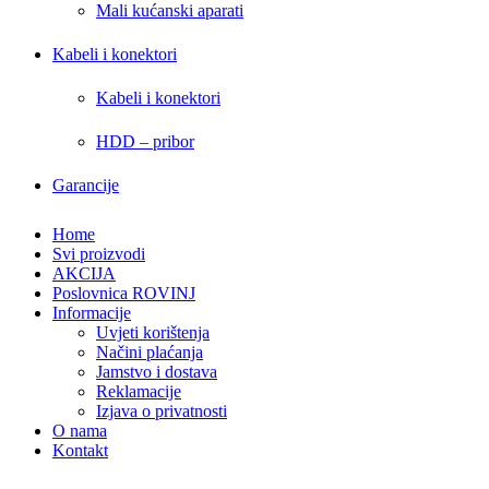
Mali kućanski aparati
Kabeli i konektori
Kabeli i konektori
HDD – pribor
Garancije
Home
Svi proizvodi
AKCIJA
Poslovnica ROVINJ
Informacije
Uvjeti korištenja
Načini plaćanja
Jamstvo i dostava
Reklamacije
Izjava o privatnosti
O nama
Kontakt