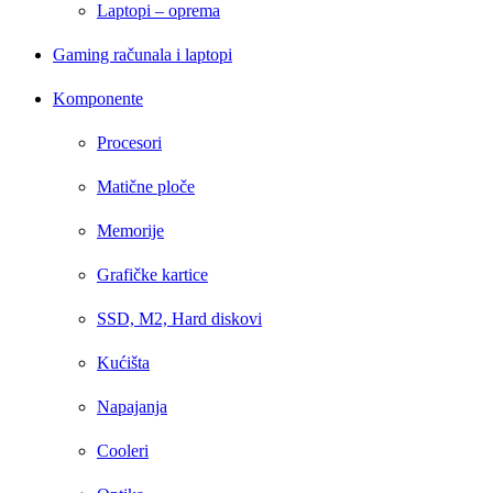
Laptopi – oprema
Gaming računala i laptopi
Komponente
Procesori
Matične ploče
Memorije
Grafičke kartice
SSD, M2, Hard diskovi
Kućišta
Napajanja
Cooleri