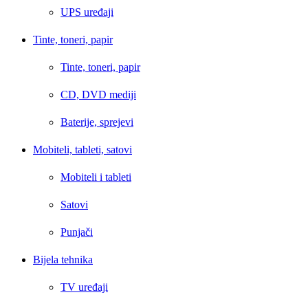
UPS uređaji
Tinte, toneri, papir
Tinte, toneri, papir
CD, DVD mediji
Baterije, sprejevi
Mobiteli, tableti, satovi
Mobiteli i tableti
Satovi
Punjači
Bijela tehnika
TV uređaji