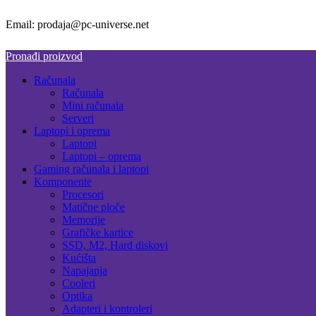
Email: prodaja@pc-universe.net
Pronađi proizvod
Računala
Računala
Mini računala
Serveri
Laptopi i oprema
Laptopi
Laptopi – oprema
Gaming računala i laptopi
Komponente
Procesori
Matične ploče
Memorije
Grafičke kartice
SSD, M2, Hard diskovi
Kućišta
Napajanja
Cooleri
Optika
Adapteri i kontroleri