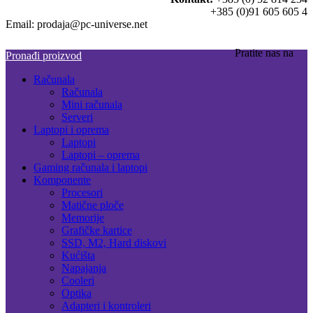
+385 (0)91 605 605 4
Email: prodaja@pc-universe.net
Pratite nas na
Pronađi proizvod
Računala
Računala
Mini računala
Serveri
Laptopi i oprema
Laptopi
Laptopi – oprema
Gaming računala i laptopi
Komponente
Procesori
Matične ploče
Memorije
Grafičke kartice
SSD, M2, Hard diskovi
Kućišta
Napajanja
Cooleri
Optika
Adapteri i kontroleri