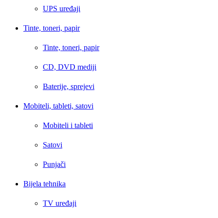
UPS uređaji
Tinte, toneri, papir
Tinte, toneri, papir
CD, DVD mediji
Baterije, sprejevi
Mobiteli, tableti, satovi
Mobiteli i tableti
Satovi
Punjači
Bijela tehnika
TV uređaji