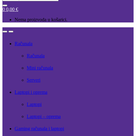
for:
0
0,00
€
Nema proizvoda u košarici.
Open
Close
Računala
Računala
Mini računala
Serveri
Laptopi i oprema
Laptopi
Laptopi – oprema
Gaming računala i laptopi