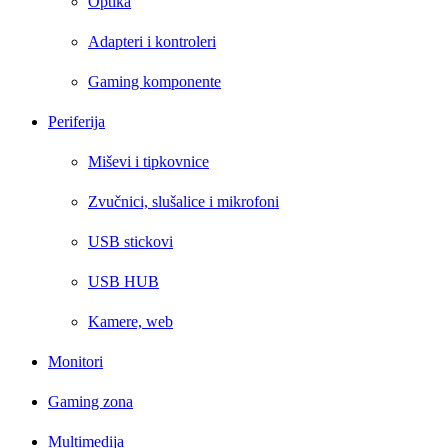
Optika
Adapteri i kontroleri
Gaming komponente
Periferija
Miševi i tipkovnice
Zvučnici, slušalice i mikrofoni
USB stickovi
USB HUB
Kamere, web
Monitori
Gaming zona
Multimedija