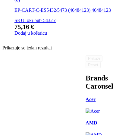
EP-CART-C-ES5432/5473 (46484123) 46484123
SKU: oki-bub-5432-c
75,16
€
Dodaj u košaricu
Prikazuje se jedan rezultat
Prikaži
Reset
Brands
Carousel
Acer
AMD