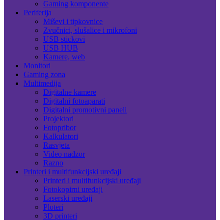
Gaming komponente
Periferija
Miševi i tipkovnice
Zvučnici, slušalice i mikrofoni
USB stickovi
USB HUB
Kamere, web
Monitori
Gaming zona
Multimedija
Digitalne kamere
Digitalni fotoaparati
Digitalni promotivni paneli
Projektori
Fotopribor
Kalkulatori
Rasvjeta
Video nadzor
Razno
Printeri i multifunkcijski uređaji
Printeri i multifunkcijski uređaji
Fotokopirni uređaji
Laserski uređaji
Ploteri
3D printeri