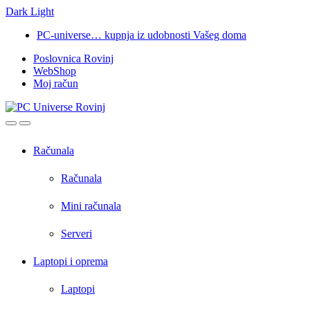
Dark
Light
Skip
Skip
PC-universe… kupnja iz udobnosti Vašeg doma
to
to
Poslovnica Rovinj
navigation
content
WebShop
Moj račun
Open
Close
Računala
Računala
Mini računala
Serveri
Laptopi i oprema
Laptopi