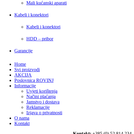
Mali kućanski aparati
Kabeli i konektori
Kabeli i konektori
HDD – pribor
Garancije
Home
Svi proizvodi
AKCIJA
Poslovnica ROVINJ
Informacije
Uvjeti korištenja
Načini plaćanja
Jamstvo i dostava
Reklamacije
Izjava o privatnosti
O nama
Kontakt
Kontakt:
+385 (0) 52 814 234