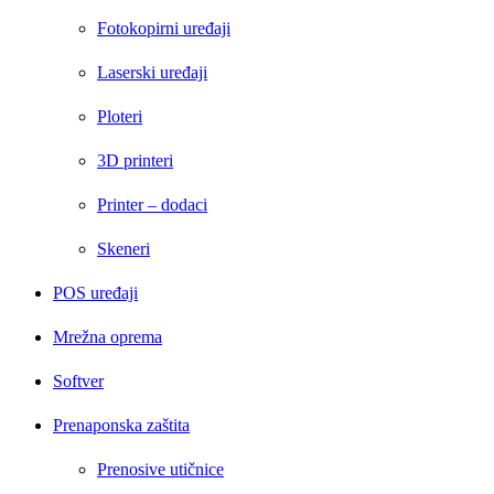
Fotokopirni uređaji
Laserski uređaji
Ploteri
3D printeri
Printer – dodaci
Skeneri
POS uređaji
Mrežna oprema
Softver
Prenaponska zaštita
Prenosive utičnice