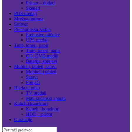
Printer – dodaci
Skeneri
POS uređaji
Mrežna oprema
Softver
Prenaponska zaštita
Prenosive utičnice
UPS uređaji
Tinte, toneri, papir
Tinte, toneri, papir
CD, DVD mediji
Baterije, sprejevi
Mobiteli, tableti, satovi
Mobiteli i tableti
Satovi
Punjači
Bijela tehnika
TV uređaji
Mali kućanski aparati
Kabeli i konektori
Kabeli i konektori
HDD – pribor
Garancije
Search