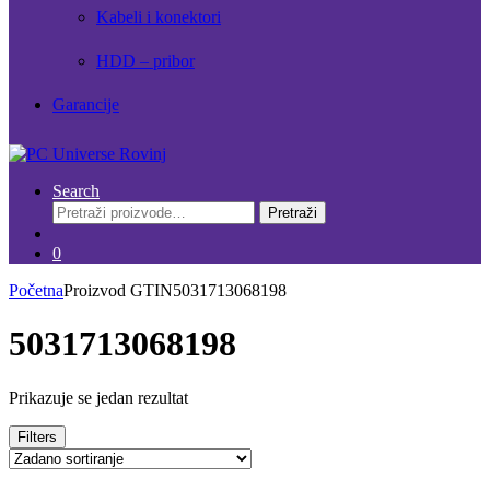
Kabeli i konektori
HDD – pribor
Garancije
Search
Pretraži:
Pretraži
0
Početna
Proizvod GTIN
5031713068198
5031713068198
Prikazuje se jedan rezultat
Filters