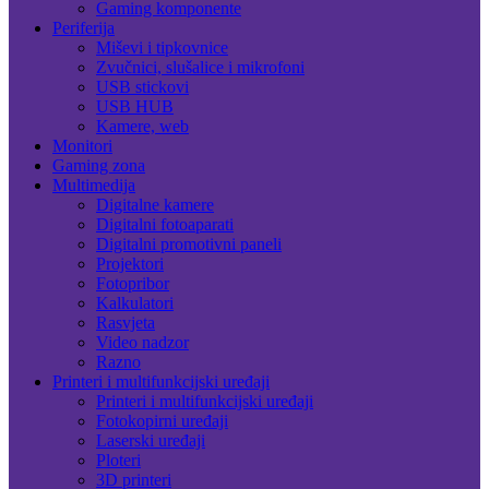
Gaming komponente
Periferija
Miševi i tipkovnice
Zvučnici, slušalice i mikrofoni
USB stickovi
USB HUB
Kamere, web
Monitori
Gaming zona
Multimedija
Digitalne kamere
Digitalni fotoaparati
Digitalni promotivni paneli
Projektori
Fotopribor
Kalkulatori
Rasvjeta
Video nadzor
Razno
Printeri i multifunkcijski uređaji
Printeri i multifunkcijski uređaji
Fotokopirni uređaji
Laserski uređaji
Ploteri
3D printeri