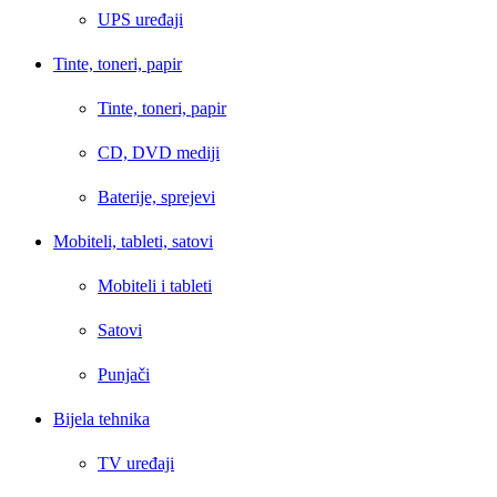
UPS uređaji
Tinte, toneri, papir
Tinte, toneri, papir
CD, DVD mediji
Baterije, sprejevi
Mobiteli, tableti, satovi
Mobiteli i tableti
Satovi
Punjači
Bijela tehnika
TV uređaji