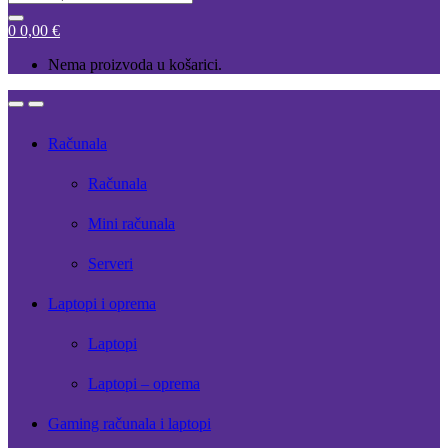
for:
0
0,00
€
Nema proizvoda u košarici.
Open
Close
Računala
Računala
Mini računala
Serveri
Laptopi i oprema
Laptopi
Laptopi – oprema
Gaming računala i laptopi