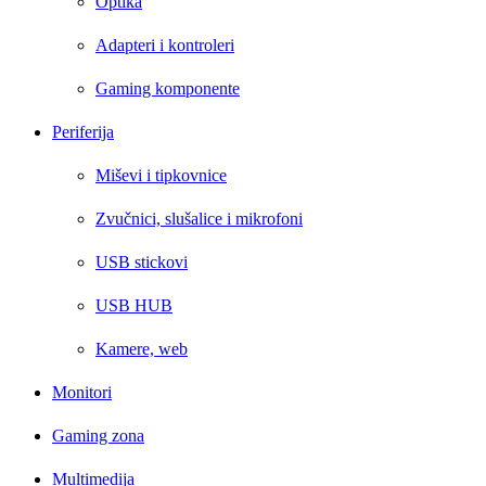
Optika
Adapteri i kontroleri
Gaming komponente
Periferija
Miševi i tipkovnice
Zvučnici, slušalice i mikrofoni
USB stickovi
USB HUB
Kamere, web
Monitori
Gaming zona
Multimedija