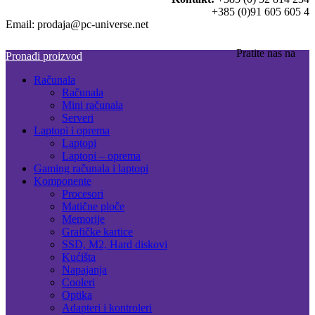
+385 (0)91 605 605 4
Email: prodaja@pc-universe.net
Pratite nas na
Pronađi proizvod
Računala
Računala
Mini računala
Serveri
Laptopi i oprema
Laptopi
Laptopi – oprema
Gaming računala i laptopi
Komponente
Procesori
Matične ploče
Memorije
Grafičke kartice
SSD, M2, Hard diskovi
Kućišta
Napajanja
Cooleri
Optika
Adapteri i kontroleri