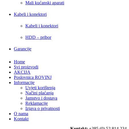
Mali kućanski aparati
Kabeli i konektori
Kabeli i konektori
HDD – pribor
Garancije
Home
Svi proizvodi
AKCIJA
Poslovnica ROVINJ
Informacije
Uvjeti korištenja
Načini plaćanja
Jamstvo i dostava
Reklamacije
Izjava o privatnosti
O nama
Kontakt
Kontakt:
+385 (0) 52 814 234