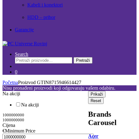
Kabeli i konektori
HDD – pribor
Garancije
Search
Pretraži:
Pretraži
0
Početna
Proizvod GTIN
8715946614427
Nisu pronađeni proizvodi koji odgovaraju vašem odabiru.
Na akciji
Prikaži
Reset
Na akciji
Brands
1000000000
1000000000
Carousel
Cijena
€
Minimum Price
Acer