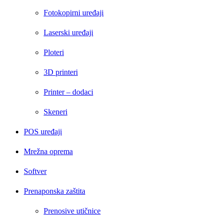
Fotokopirni uređaji
Laserski uređaji
Ploteri
3D printeri
Printer – dodaci
Skeneri
POS uređaji
Mrežna oprema
Softver
Prenaponska zaštita
Prenosive utičnice