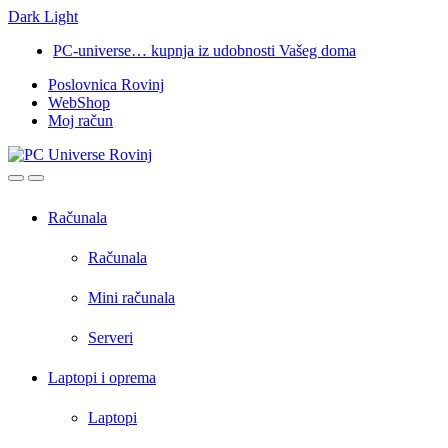
Dark
Light
Skip
Skip
PC-universe… kupnja iz udobnosti Vašeg doma
to
to
Poslovnica Rovinj
navigation
content
WebShop
Moj račun
Open
Close
Računala
Računala
Mini računala
Serveri
Laptopi i oprema
Laptopi