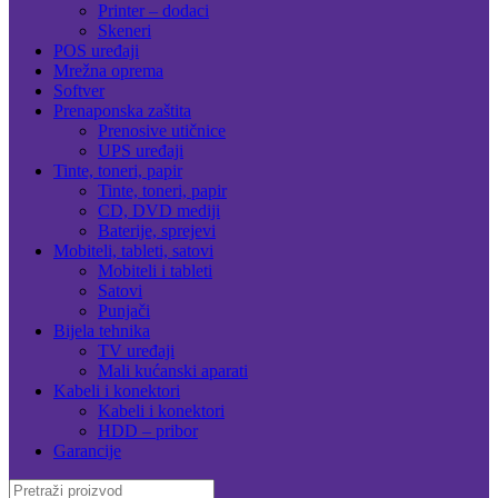
Printer – dodaci
Skeneri
POS uređaji
Mrežna oprema
Softver
Prenaponska zaštita
Prenosive utičnice
UPS uređaji
Tinte, toneri, papir
Tinte, toneri, papir
CD, DVD mediji
Baterije, sprejevi
Mobiteli, tableti, satovi
Mobiteli i tableti
Satovi
Punjači
Bijela tehnika
TV uređaji
Mali kućanski aparati
Kabeli i konektori
Kabeli i konektori
HDD – pribor
Garancije
Search