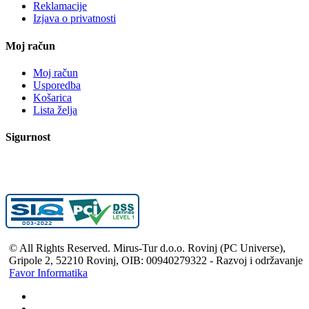
Reklamacije
Izjava o privatnosti
Moj račun
Moj račun
Usporedba
Košarica
Lista želja
Sigurnost
© All Rights Reserved. Mirus-Tur d.o.o. Rovinj (PC Universe),
Gripole 2, 52210 Rovinj, OIB: 00940279322 - Razvoj i održavanje
Favor Informatika