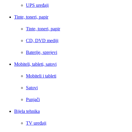
UPS uređaji
Tinte, toneri, papir
Tinte, toneri, papir
CD, DVD mediji
Baterije, sprejevi
Mobiteli, tableti, satovi
Mobiteli i tableti
Satovi
Punjači
Bijela tehnika
TV uređaji