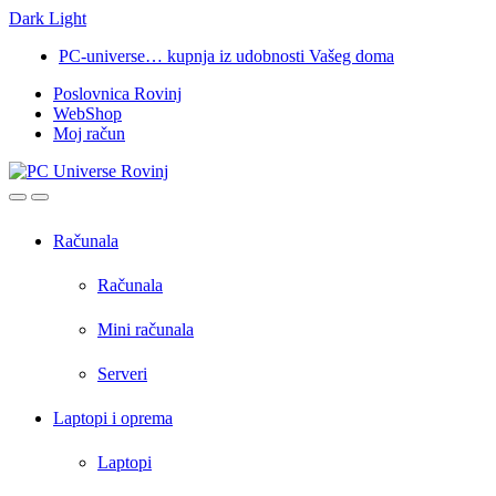
Dark
Light
Skip
Skip
PC-universe… kupnja iz udobnosti Vašeg doma
to
to
Poslovnica Rovinj
navigation
content
WebShop
Moj račun
Open
Close
Računala
Računala
Mini računala
Serveri
Laptopi i oprema
Laptopi