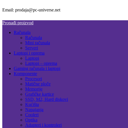
Email: prodaja@pc-universe.net
Pronađi proizvod
Računala
Računala
Mini računala
Serveri
Laptopi i oprema
Laptopi
Laptopi – oprema
Gaming računala i laptopi
Komponente
Procesori
Matične ploče
Memorije
Grafičke kartice
SSD, M2, Hard diskovi
Kućišta
Napajanja
Cooleri
Optika
Adapteri i kontroleri