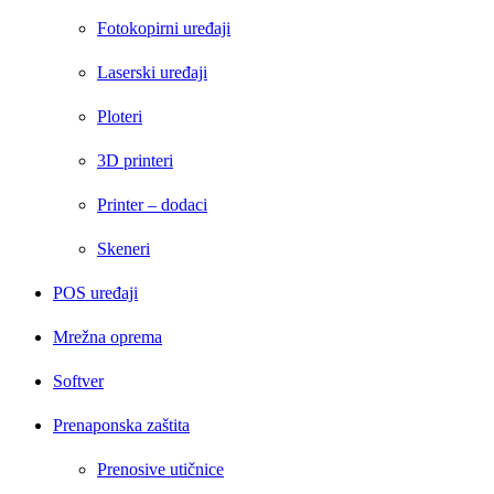
Fotokopirni uređaji
Laserski uređaji
Ploteri
3D printeri
Printer – dodaci
Skeneri
POS uređaji
Mrežna oprema
Softver
Prenaponska zaštita
Prenosive utičnice