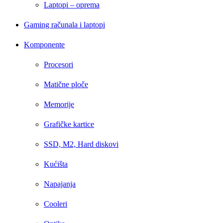
Laptopi – oprema
Gaming računala i laptopi
Komponente
Procesori
Matične ploče
Memorije
Grafičke kartice
SSD, M2, Hard diskovi
Kućišta
Napajanja
Cooleri