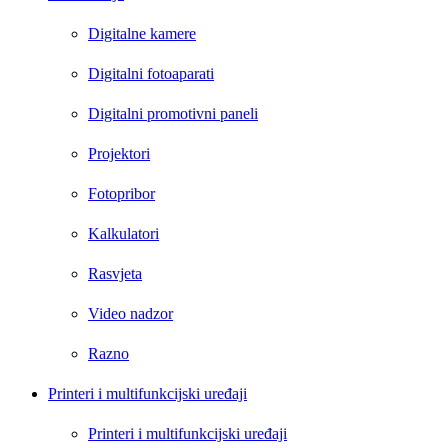
Digitalne kamere
Digitalni fotoaparati
Digitalni promotivni paneli
Projektori
Fotopribor
Kalkulatori
Rasvjeta
Video nadzor
Razno
Printeri i multifunkcijski uređaji
Printeri i multifunkcijski uređaji