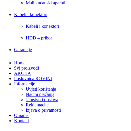
Mali kućanski aparati
Kabeli i konektori
Kabeli i konektori
HDD – pribor
Garancije
Home
Svi proizvodi
AKCIJA
Poslovnica ROVINJ
Informacije
Uvjeti korištenja
Načini plaćanja
Jamstvo i dostava
Reklamacije
Izjava o privatnosti
O nama
Kontakt