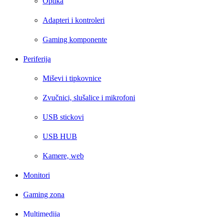
Optika
Adapteri i kontroleri
Gaming komponente
Periferija
Miševi i tipkovnice
Zvučnici, slušalice i mikrofoni
USB stickovi
USB HUB
Kamere, web
Monitori
Gaming zona
Multimedija