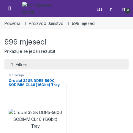
Skip to navigation
Skip to content
Open
0
Početna
Proizvod Jamstvo
999 mjeseci
999 mjeseci
Prikazuje se jedan rezultat
Filters
Memorija
Crucial 32GB DDR5-5600
SODIMM CL46 (16Gbit) Tray