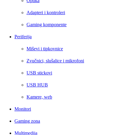
Optika
Adapteri i kontroleri
Gaming komponente
Periferija
Miševi i tipkovnice
Zvučnici, slušalice i mikrofoni
USB stickovi
USB HUB
Kamere, web
Monitori
Gaming zona
Multimedija