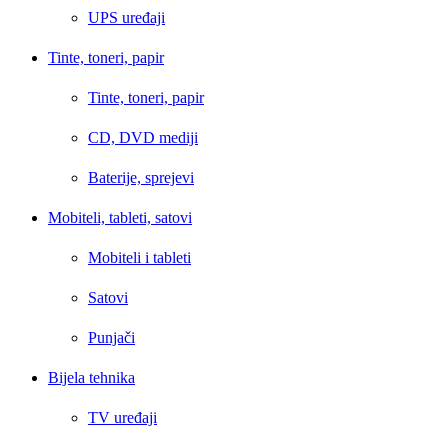
UPS uređaji
Tinte, toneri, papir
Tinte, toneri, papir
CD, DVD mediji
Baterije, sprejevi
Mobiteli, tableti, satovi
Mobiteli i tableti
Satovi
Punjači
Bijela tehnika
TV uređaji