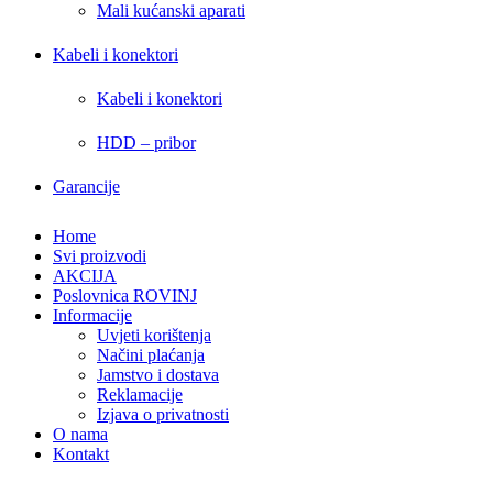
Mali kućanski aparati
Kabeli i konektori
Kabeli i konektori
HDD – pribor
Garancije
Home
Svi proizvodi
AKCIJA
Poslovnica ROVINJ
Informacije
Uvjeti korištenja
Načini plaćanja
Jamstvo i dostava
Reklamacije
Izjava o privatnosti
O nama
Kontakt