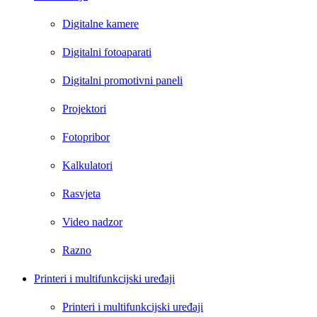
Digitalne kamere
Digitalni fotoaparati
Digitalni promotivni paneli
Projektori
Fotopribor
Kalkulatori
Rasvjeta
Video nadzor
Razno
Printeri i multifunkcijski uređaji
Printeri i multifunkcijski uređaji