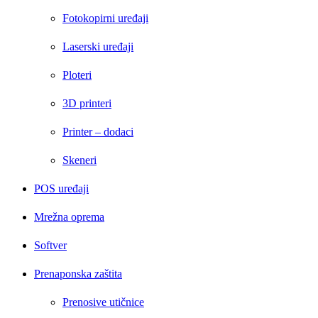
Fotokopirni uređaji
Laserski uređaji
Ploteri
3D printeri
Printer – dodaci
Skeneri
POS uređaji
Mrežna oprema
Softver
Prenaponska zaštita
Prenosive utičnice