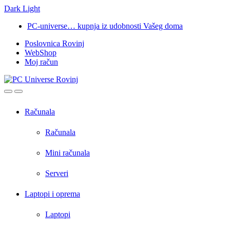
Dark
Light
Skip
Skip
PC-universe… kupnja iz udobnosti Vašeg doma
to
to
Poslovnica Rovinj
navigation
content
WebShop
Moj račun
Open
Close
Računala
Računala
Mini računala
Serveri
Laptopi i oprema
Laptopi