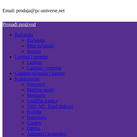
Email: prodaja@pc-universe.net
Pronađi proizvod
Računala
Računala
Mini računala
Serveri
Laptopi i oprema
Laptopi
Laptopi – oprema
Gaming računala i laptopi
Komponente
Procesori
Matične ploče
Memorije
Grafičke kartice
SSD, M2, Hard diskovi
Kućišta
Napajanja
Cooleri
Optika
Adapteri i kontroleri