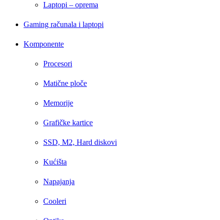
Laptopi – oprema
Gaming računala i laptopi
Komponente
Procesori
Matične ploče
Memorije
Grafičke kartice
SSD, M2, Hard diskovi
Kućišta
Napajanja
Cooleri