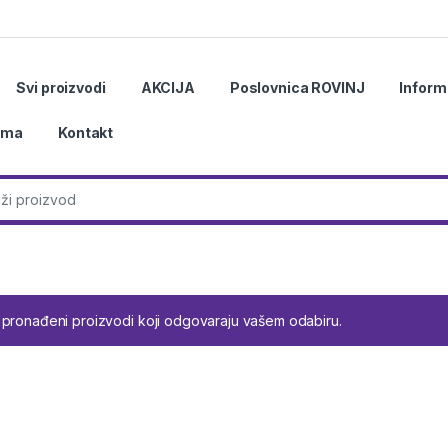
Svi proizvodi
AKCIJA
Poslovnica ROVINJ
Inform
ama
Kontakt
r:
 pronađeni proizvodi koji odgovaraju vašem odabiru.