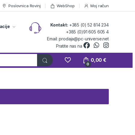
Poslovnica Rovinj
WebShop
Moj račun
Kontakt:
+385 (0) 52 814 234
acije
+385 (0)91 605 605 4
Email: prodaja@pc-universe.net
Pratite nas na
0,00
€
0