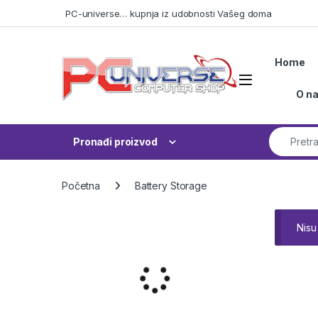
Skip to navigation
Skip to content
PC-universe… kupnja iz udobnosti Vašeg doma
Home
Open
O n
Search fo
Pronađi proizvod
Početna
Battery Storage
Nisu