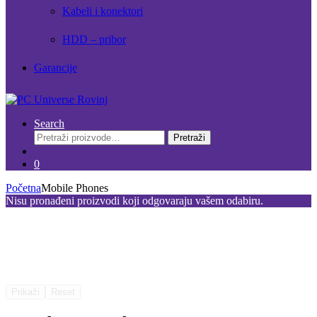
Kabeli i konektori
HDD – pribor
Garancije
Search
Pretraži:
Pretraži
0
Početna
Mobile Phones
Nisu pronađeni proizvodi koji odgovaraju vašem odabiru.
Prikaži
Reset