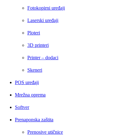
Fotokopirni uređaji
Laserski uređaji
Ploteri
3D printeri
Printer – dodaci
Skeneri
POS uređaji
Mrežna oprema
Softver
Prenaponska zaštita
Prenosive utičnice