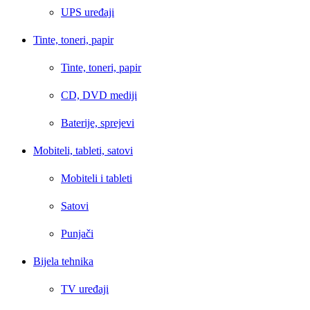
UPS uređaji
Tinte, toneri, papir
Tinte, toneri, papir
CD, DVD mediji
Baterije, sprejevi
Mobiteli, tableti, satovi
Mobiteli i tableti
Satovi
Punjači
Bijela tehnika
TV uređaji