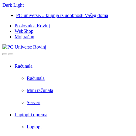
Dark
Light
Skip
Skip
PC-universe… kupnja iz udobnosti Vašeg doma
to
to
Poslovnica Rovinj
navigation
content
WebShop
Moj račun
Open
Close
Računala
Računala
Mini računala
Serveri
Laptopi i oprema
Laptopi