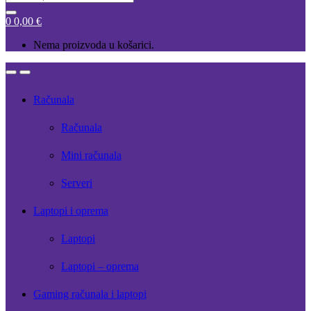
for:
0
0,00
€
Nema proizvoda u košarici.
Open
Close
Računala
Računala
Mini računala
Serveri
Laptopi i oprema
Laptopi
Laptopi – oprema
Gaming računala i laptopi