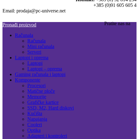
+385 (0)91 605 605 4
Email: prodaja@pc-universe.net
Pratite nas na
Pronađi proizvod
Računala
Računala
Mini računala
Serveri
Laptopi i oprema
Laptopi
Laptopi – oprema
Gaming računala i laptopi
Komponente
Procesori
Matične ploče
Memorije
Grafičke kartice
SSD, M2, Hard diskovi
Kućišta
Napajanja
Cooleri
Optika
Adapteri i kontroleri