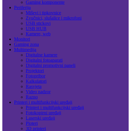
Gaming komponente
Periferija
Miševi i tipkovnice
Zvučnici, slušalice i mikrofoni
USB stickovi
USB HUB
Kamere, web
Monitori
Gaming zona
Multimedija
Digitalne kamere
Digitalni fotoaparati
Digitalni promotivni paneli
Projektori
Fotopribor
Kalkulatori
Rasvjeta
Video nadzor
Razno
Printeri i multifunkcijski uređaji
Printeri i multifunkcijski uređaji
Fotokopirni uređaji
Laserski uređaji
Ploteri
3D printeri