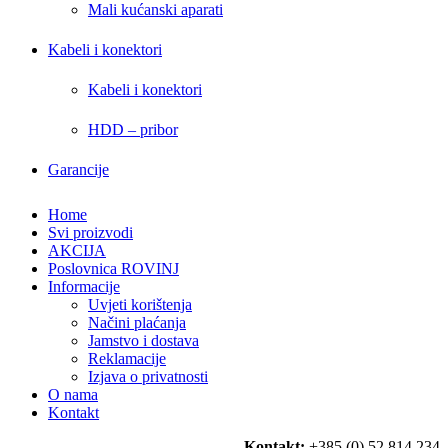
Mali kućanski aparati
Kabeli i konektori
Kabeli i konektori
HDD – pribor
Garancije
Home
Svi proizvodi
AKCIJA
Poslovnica ROVINJ
Informacije
Uvjeti korištenja
Načini plaćanja
Jamstvo i dostava
Reklamacije
Izjava o privatnosti
O nama
Kontakt
Kontakt:
+385 (0) 52 814 234