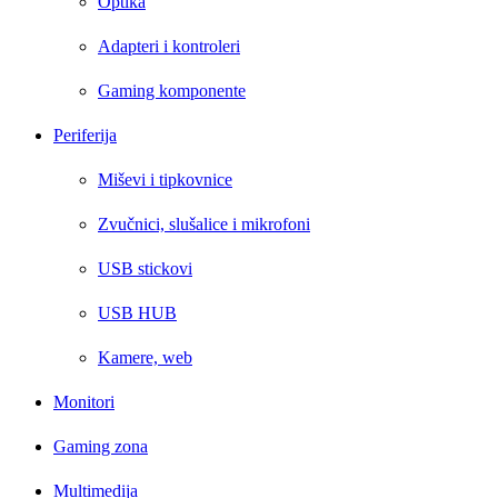
Optika
Adapteri i kontroleri
Gaming komponente
Periferija
Miševi i tipkovnice
Zvučnici, slušalice i mikrofoni
USB stickovi
USB HUB
Kamere, web
Monitori
Gaming zona
Multimedija