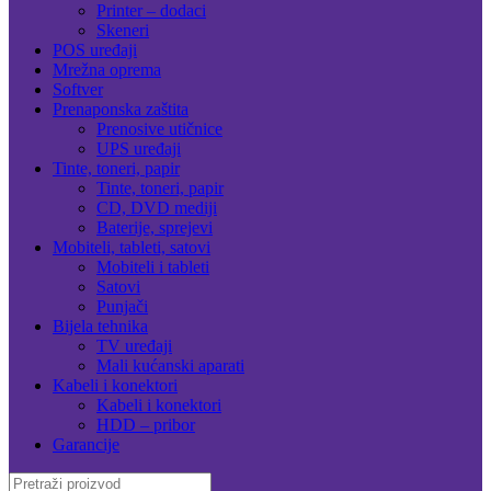
Printer – dodaci
Skeneri
POS uređaji
Mrežna oprema
Softver
Prenaponska zaštita
Prenosive utičnice
UPS uređaji
Tinte, toneri, papir
Tinte, toneri, papir
CD, DVD mediji
Baterije, sprejevi
Mobiteli, tableti, satovi
Mobiteli i tableti
Satovi
Punjači
Bijela tehnika
TV uređaji
Mali kućanski aparati
Kabeli i konektori
Kabeli i konektori
HDD – pribor
Garancije
Search