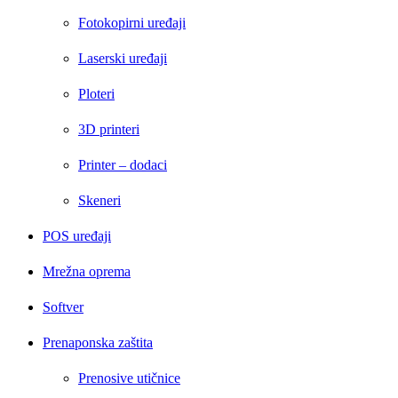
Fotokopirni uređaji
Laserski uređaji
Ploteri
3D printeri
Printer – dodaci
Skeneri
POS uređaji
Mrežna oprema
Softver
Prenaponska zaštita
Prenosive utičnice