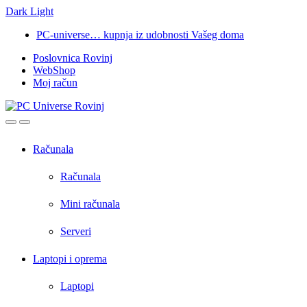
Dark
Light
Skip
Skip
PC-universe… kupnja iz udobnosti Vašeg doma
to
to
Poslovnica Rovinj
navigation
content
WebShop
Moj račun
Open
Close
Računala
Računala
Mini računala
Serveri
Laptopi i oprema
Laptopi