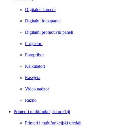
Digitalne kamere
Digitalni fotoaparati
Digitalni promotivni paneli
Projektori
Fotopribor
Kalkulatori
Rasvjeta
Video nadzor
Razno
Printeri i multifunkcijski uređaji
Printeri i multifunkcijski uređaji