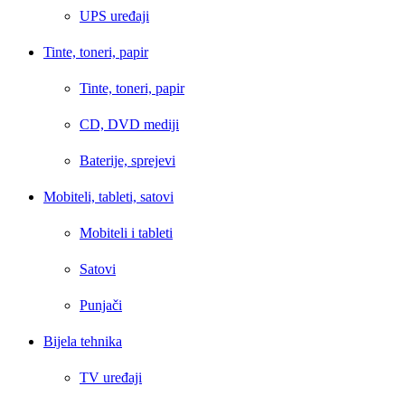
UPS uređaji
Tinte, toneri, papir
Tinte, toneri, papir
CD, DVD mediji
Baterije, sprejevi
Mobiteli, tableti, satovi
Mobiteli i tableti
Satovi
Punjači
Bijela tehnika
TV uređaji