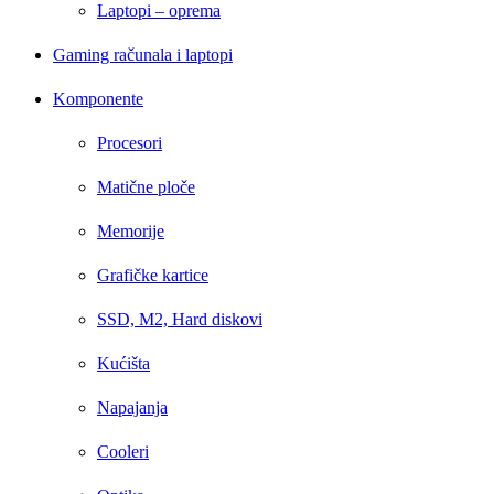
Laptopi – oprema
Gaming računala i laptopi
Komponente
Procesori
Matične ploče
Memorije
Grafičke kartice
SSD, M2, Hard diskovi
Kućišta
Napajanja
Cooleri