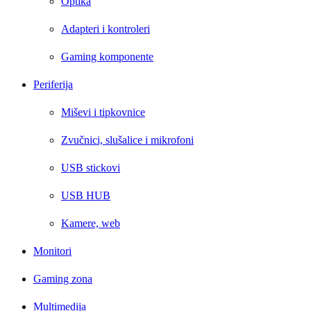
Optika
Adapteri i kontroleri
Gaming komponente
Periferija
Miševi i tipkovnice
Zvučnici, slušalice i mikrofoni
USB stickovi
USB HUB
Kamere, web
Monitori
Gaming zona
Multimedija