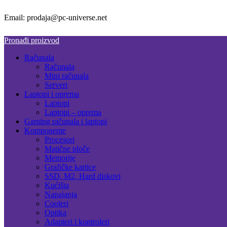
Email: prodaja@pc-universe.net
Pronađi proizvod
Računala
Računala
Mini računala
Serveri
Laptopi i oprema
Laptopi
Laptopi – oprema
Gaming računala i laptopi
Komponente
Procesori
Matične ploče
Memorije
Grafičke kartice
SSD, M2, Hard diskovi
Kućišta
Napajanja
Cooleri
Optika
Adapteri i kontroleri