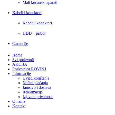
Mali kućanski aparati
Kabeli i konektori
Kabeli i konektori
HDD – pribor
Garancije
Home
Svi proizvodi
AKCIJA
Poslovnica ROVINJ
Informacije
Uvjeti korištenja
Načini plaćanja
Jamstvo i dostava
Reklamacije
Izjava o privatnosti
O nama
Kontakt