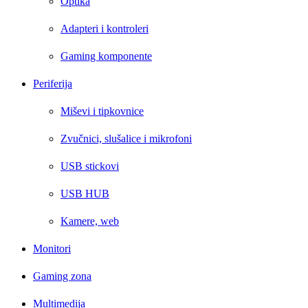
Optika
Adapteri i kontroleri
Gaming komponente
Periferija
Miševi i tipkovnice
Zvučnici, slušalice i mikrofoni
USB stickovi
USB HUB
Kamere, web
Monitori
Gaming zona
Multimedija