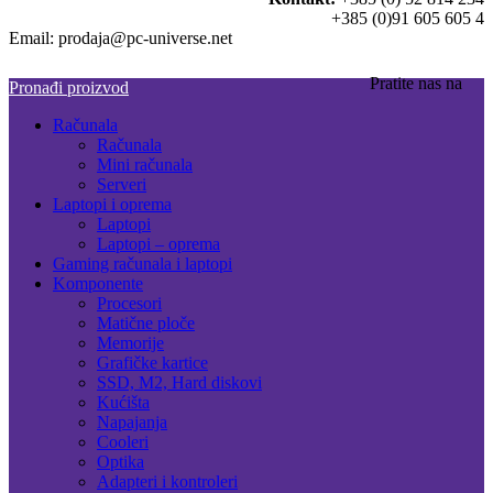
+385 (0)91 605 605 4
Email: prodaja@pc-universe.net
Pratite nas na
Pronađi proizvod
Računala
Računala
Mini računala
Serveri
Laptopi i oprema
Laptopi
Laptopi – oprema
Gaming računala i laptopi
Komponente
Procesori
Matične ploče
Memorije
Grafičke kartice
SSD, M2, Hard diskovi
Kućišta
Napajanja
Cooleri
Optika
Adapteri i kontroleri