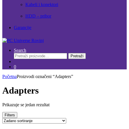
Kabeli i konektori
HDD – pribor
Garancije
Search
Pretraži:
Pretraži
0
Početna
Proizvodi označeni “Adapters”
Adapters
Prikazuje se jedan rezultat
Filters