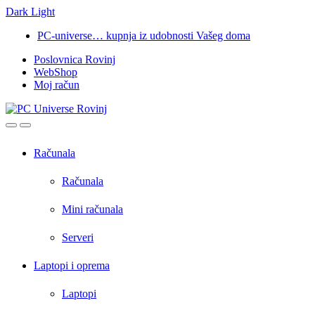
Dark
Light
Skip
Skip
PC-universe… kupnja iz udobnosti Vašeg doma
to
to
Poslovnica Rovinj
navigation
content
WebShop
Moj račun
Open
Close
Računala
Računala
Mini računala
Serveri
Laptopi i oprema
Laptopi