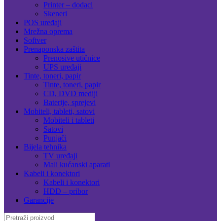
Printer – dodaci
Skeneri
POS uređaji
Mrežna oprema
Softver
Prenaponska zaštita
Prenosive utičnice
UPS uređaji
Tinte, toneri, papir
Tinte, toneri, papir
CD, DVD mediji
Baterije, sprejevi
Mobiteli, tableti, satovi
Mobiteli i tableti
Satovi
Punjači
Bijela tehnika
TV uređaji
Mali kućanski aparati
Kabeli i konektori
Kabeli i konektori
HDD – pribor
Garancije
Search