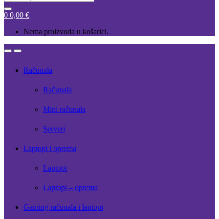
for:
0
0,00
€
Nema proizvoda u košarici.
Open
Close
Računala
Računala
Mini računala
Serveri
Laptopi i oprema
Laptopi
Laptopi – oprema
Gaming računala i laptopi