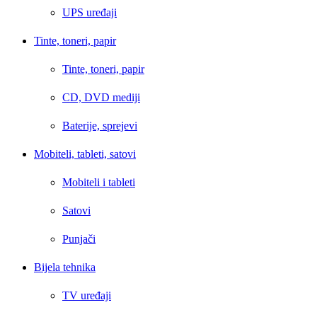
UPS uređaji
Tinte, toneri, papir
Tinte, toneri, papir
CD, DVD mediji
Baterije, sprejevi
Mobiteli, tableti, satovi
Mobiteli i tableti
Satovi
Punjači
Bijela tehnika
TV uređaji