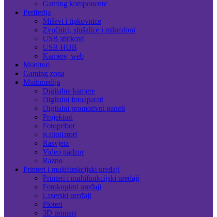
Gaming komponente
Periferija
Miševi i tipkovnice
Zvučnici, slušalice i mikrofoni
USB stickovi
USB HUB
Kamere, web
Monitori
Gaming zona
Multimedija
Digitalne kamere
Digitalni fotoaparati
Digitalni promotivni paneli
Projektori
Fotopribor
Kalkulatori
Rasvjeta
Video nadzor
Razno
Printeri i multifunkcijski uređaji
Printeri i multifunkcijski uređaji
Fotokopirni uređaji
Laserski uređaji
Ploteri
3D printeri