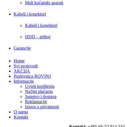
Mali kućanski aparati
Kabeli i konektori
Kabeli i konektori
HDD – pribor
Garancije
Home
Svi proizvodi
AKCIJA
Poslovnica ROVINJ
Informacije
Uvjeti korištenja
Načini plaćanja
Jamstvo i dostava
Reklamacije
Izjava o privatnosti
O nama
Kontakt
Kontakt:
+385 (0) 52 814 234