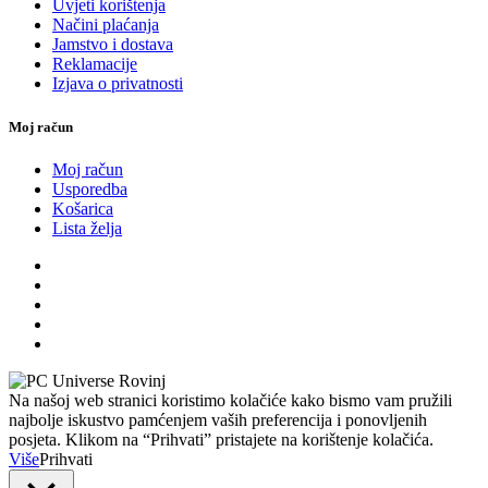
Uvjeti korištenja
Načini plaćanja
Jamstvo i dostava
Reklamacije
Izjava o privatnosti
Moj račun
Moj račun
Usporedba
Košarica
Lista želja
Na našoj web stranici koristimo kolačiće kako bismo vam pružili
najbolje iskustvo pamćenjem vaših preferencija i ponovljenih
posjeta. Klikom na “Prihvati” pristajete na korištenje kolačića.
Više
Prihvati