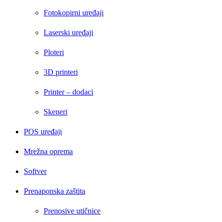
Fotokopirni uređaji
Laserski uređaji
Ploteri
3D printeri
Printer – dodaci
Skeneri
POS uređaji
Mrežna oprema
Softver
Prenaponska zaštita
Prenosive utičnice