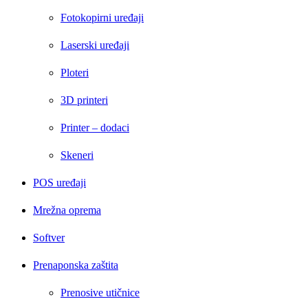
Fotokopirni uređaji
Laserski uređaji
Ploteri
3D printeri
Printer – dodaci
Skeneri
POS uređaji
Mrežna oprema
Softver
Prenaponska zaštita
Prenosive utičnice