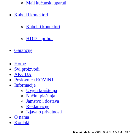
Mali kućanski aparati
Kabeli i konektori
Kabeli i konektori
HDD – pribor
Garancije
Home
Svi proizvodi
AKCIJA
Poslovnica ROVINJ
Informacije
Uvjeti korištenja
Načini plaćanja
Jamstvo i dostava
Reklamacije
Izjava o privatnosti
O nama
Kontakt
Kontakt:
+385 (0) 52 814 234