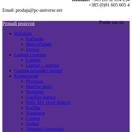
+385 (0)91 605 605 4
Email: prodaja@pc-universe.net
Pratite nas na
Pronađi proizvod
Računala
Računala
Mini računala
Serveri
Laptopi i oprema
Laptopi
Laptopi – oprema
Gaming računala i laptopi
Komponente
Procesori
Matične ploče
Memorije
Grafičke kartice
SSD, M2, Hard diskovi
Kućišta
Napajanja
Cooleri
Optika
Adapteri i kontroleri