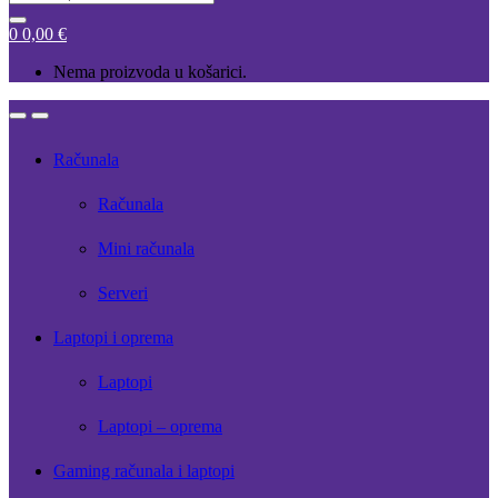
for:
0
0,00
€
Nema proizvoda u košarici.
Open
Close
Računala
Računala
Mini računala
Serveri
Laptopi i oprema
Laptopi
Laptopi – oprema
Gaming računala i laptopi