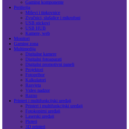
Gaming komponente
Periferija
Miševi i tipkovnice
Zvučnici, slušalice i mikrofoni
USB stickovi
USB HUB
Kamere, web
Monitori
Gaming zona
Multimedija
Digitalne kamere
Digitalni fotoaparati
Digitalni promotivni paneli
Projektori
Fotopribor
Kalkulatori
Rasvjeta
Video nadzor
Razno
Printeri i multifunkcijski uređaji
Printeri i multifunkcijski uređaji
Fotokopirni uređaji
Laserski uređaji
Ploteri
3D printeri