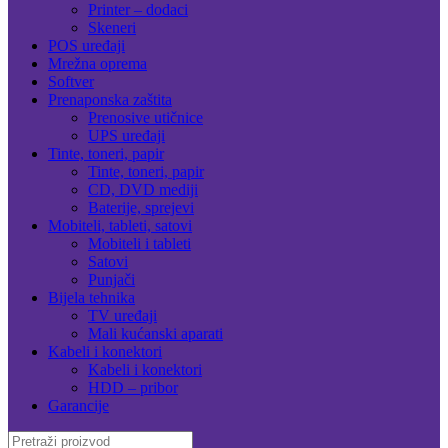
Printer – dodaci
Skeneri
POS uređaji
Mrežna oprema
Softver
Prenaponska zaštita
Prenosive utičnice
UPS uređaji
Tinte, toneri, papir
Tinte, toneri, papir
CD, DVD mediji
Baterije, sprejevi
Mobiteli, tableti, satovi
Mobiteli i tableti
Satovi
Punjači
Bijela tehnika
TV uređaji
Mali kućanski aparati
Kabeli i konektori
Kabeli i konektori
HDD – pribor
Garancije
Search