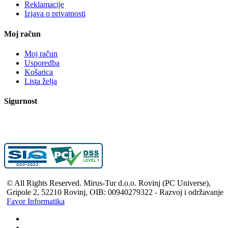
Reklamacije
Izjava o privatnosti
Moj račun
Moj račun
Usporedba
Košarica
Lista želja
Sigurnost
© All Rights Reserved. Mirus-Tur d.o.o. Rovinj (PC Universe),
Gripole 2, 52210 Rovinj, OIB: 00940279322 - Razvoj i održavanje
Favor Informatika