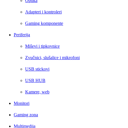
Optika
Adapteri i kontroleri
Gaming komponente
Periferija
Miševi i tipkovnice
Zvučnici, slušalice i mikrofoni
USB stickovi
USB HUB
Kamere, web
Monitori
Gaming zona
Multimedija