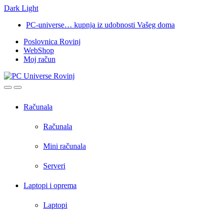
Dark
Light
Skip
Skip
PC-universe… kupnja iz udobnosti Vašeg doma
to
to
Poslovnica Rovinj
navigation
content
WebShop
Moj račun
Open
Close
Računala
Računala
Mini računala
Serveri
Laptopi i oprema
Laptopi