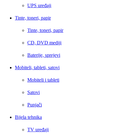
UPS uređaji
Tinte, toneri, papir
Tinte, toneri, papir
CD, DVD mediji
Baterije, sprejevi
Mobiteli, tableti, satovi
Mobiteli i tableti
Satovi
Punjači
Bijela tehnika
TV uređaji