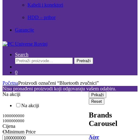
Kabeli i konektori
HDD – pribor
Garancije
Search
Pretraži:
Pretraži
0
Početna
Proizvodi označeni “Bluetooth zvučnici”
Nisu pronađeni proizvodi koji odgovaraju vašem odabiru.
Na akciji
Prikaži
Reset
Na akciji
Brands
1000000000
1000000000
Carousel
Cijena
€
Minimum Price
Acer