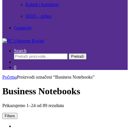
Kabeli i konektori
HDD – pribor
Garancije
Search
Pretraži:
Pretraži
0
Početna
Proizvodi označeni “Business Notebooks”
Business Notebooks
Prikazujemo 1–24 od 89 rezultata
Filters