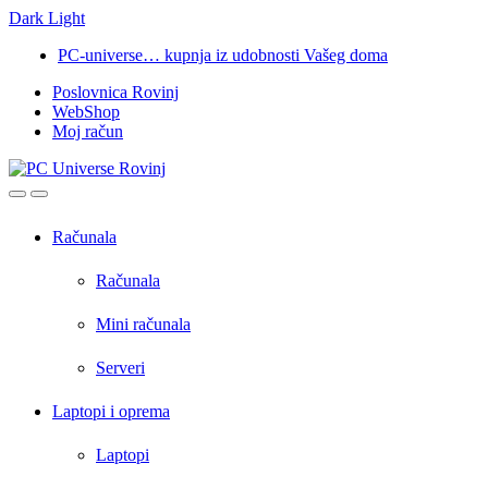
Dark
Light
Skip
Skip
PC-universe… kupnja iz udobnosti Vašeg doma
to
to
Poslovnica Rovinj
navigation
content
WebShop
Moj račun
Open
Close
Računala
Računala
Mini računala
Serveri
Laptopi i oprema
Laptopi