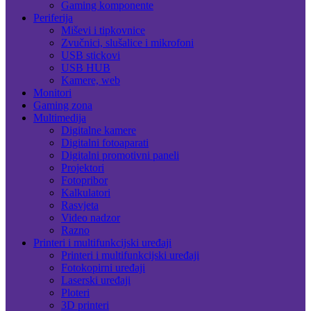
Gaming komponente
Periferija
Miševi i tipkovnice
Zvučnici, slušalice i mikrofoni
USB stickovi
USB HUB
Kamere, web
Monitori
Gaming zona
Multimedija
Digitalne kamere
Digitalni fotoaparati
Digitalni promotivni paneli
Projektori
Fotopribor
Kalkulatori
Rasvjeta
Video nadzor
Razno
Printeri i multifunkcijski uređaji
Printeri i multifunkcijski uređaji
Fotokopirni uređaji
Laserski uređaji
Ploteri
3D printeri