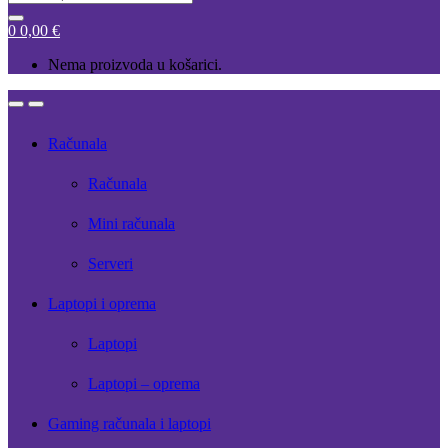
for:
0
0,00
€
Nema proizvoda u košarici.
Open
Close
Računala
Računala
Mini računala
Serveri
Laptopi i oprema
Laptopi
Laptopi – oprema
Gaming računala i laptopi