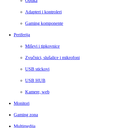
Optika
Adapteri i kontroleri
Gaming komponente
Periferija
Miševi i tipkovnice
Zvučnici, slušalice i mikrofoni
USB stickovi
USB HUB
Kamere, web
Monitori
Gaming zona
Multimedija