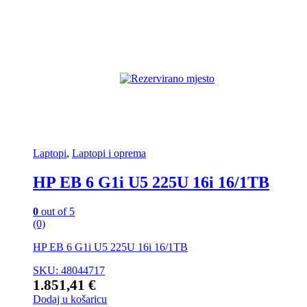
Laptopi
,
Laptopi i oprema
HP EB 6 G1i U5 225U 16i 16/1TB
0
out of 5
(0)
HP EB 6 G1i U5 225U 16i 16/1TB
SKU: 48044717
1.851,41
€
Dodaj u košaricu