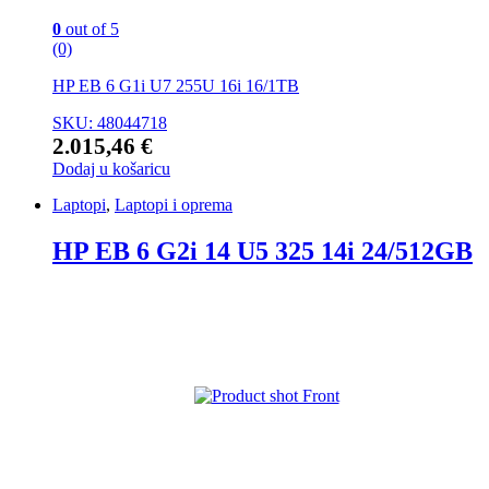
0
out of 5
(0)
HP EB 6 G1i U7 255U 16i 16/1TB
SKU: 48044718
2.015,46
€
Dodaj u košaricu
Laptopi
,
Laptopi i oprema
HP EB 6 G2i 14 U5 325 14i 24/512GB