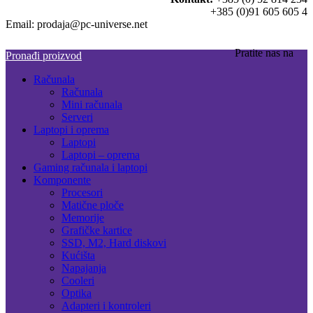
+385 (0)91 605 605 4
Email: prodaja@pc-universe.net
Pratite nas na
Pronađi proizvod
Računala
Računala
Mini računala
Serveri
Laptopi i oprema
Laptopi
Laptopi – oprema
Gaming računala i laptopi
Komponente
Procesori
Matične ploče
Memorije
Grafičke kartice
SSD, M2, Hard diskovi
Kućišta
Napajanja
Cooleri
Optika
Adapteri i kontroleri