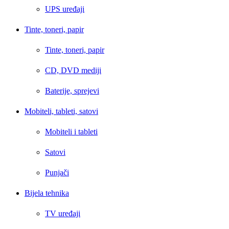
UPS uređaji
Tinte, toneri, papir
Tinte, toneri, papir
CD, DVD mediji
Baterije, sprejevi
Mobiteli, tableti, satovi
Mobiteli i tableti
Satovi
Punjači
Bijela tehnika
TV uređaji