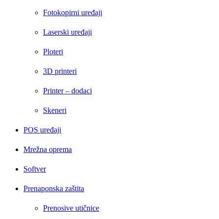
Fotokopirni uređaji
Laserski uređaji
Ploteri
3D printeri
Printer – dodaci
Skeneri
POS uređaji
Mrežna oprema
Softver
Prenaponska zaštita
Prenosive utičnice