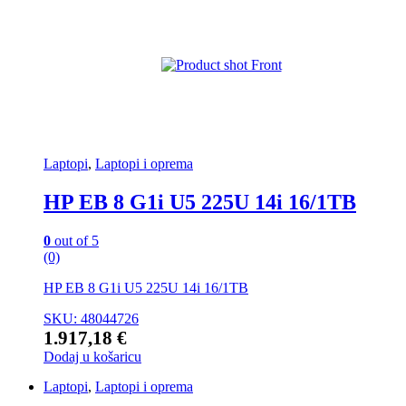
Laptopi
,
Laptopi i oprema
HP EB 8 G1i U5 225U 14i 16/1TB
0
out of 5
(0)
HP EB 8 G1i U5 225U 14i 16/1TB
SKU: 48044726
1.917,18
€
Dodaj u košaricu
Laptopi
,
Laptopi i oprema