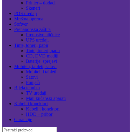
Printer – dodaci
Skeneri
POS uređaji
Mrežna oprema
Softver
Prenaponska zaštita
Prenosive utičnice
UPS uređaji
Tinte, toneri, papir
Tinte, toneri, papir
CD, DVD mediji
Baterije, sprejevi
Mobiteli, tableti, satovi
Mobiteli i tableti
Satovi
Punjači
Bijela tehnika
TV uređaji
Mali kućanski aparati
Kabeli i konektori
Kabeli i konektori
HDD – pribor
Garancije
Search