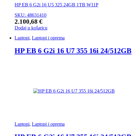
HP EB 6 G2i 16 U5 325 24GB 1TB W11P
SKU: 48631410
2.100,68
€
Dodaj u košaricu
Laptopi
,
Laptopi i oprema
HP EB 6 G2i 16 U7 355 16i 24/512GB
Laptopi
,
Laptopi i oprema