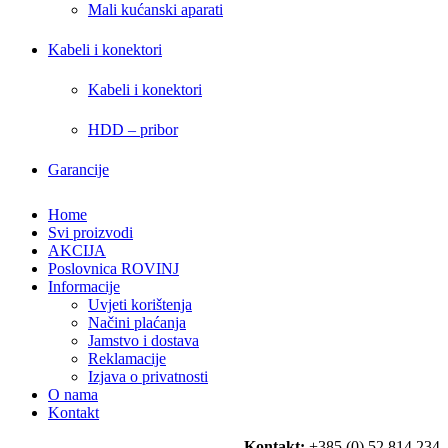
Mali kućanski aparati
Kabeli i konektori
Kabeli i konektori
HDD – pribor
Garancije
Home
Svi proizvodi
AKCIJA
Poslovnica ROVINJ
Informacije
Uvjeti korištenja
Načini plaćanja
Jamstvo i dostava
Reklamacije
Izjava o privatnosti
O nama
Kontakt
Kontakt:
+385 (0) 52 814 234