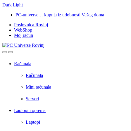
Dark
Light
Skip
Skip
PC-universe… kupnja iz udobnosti Vašeg doma
to
to
Poslovnica Rovinj
navigation
content
WebShop
Moj račun
Open
Close
Računala
Računala
Mini računala
Serveri
Laptopi i oprema
Laptopi