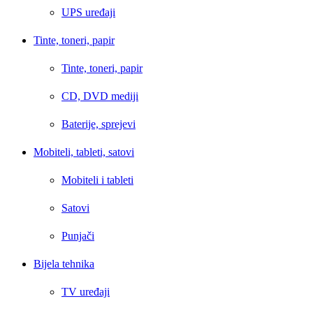
UPS uređaji
Tinte, toneri, papir
Tinte, toneri, papir
CD, DVD mediji
Baterije, sprejevi
Mobiteli, tableti, satovi
Mobiteli i tableti
Satovi
Punjači
Bijela tehnika
TV uređaji