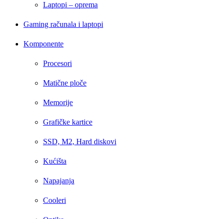
Laptopi – oprema
Gaming računala i laptopi
Komponente
Procesori
Matične ploče
Memorije
Grafičke kartice
SSD, M2, Hard diskovi
Kućišta
Napajanja
Cooleri