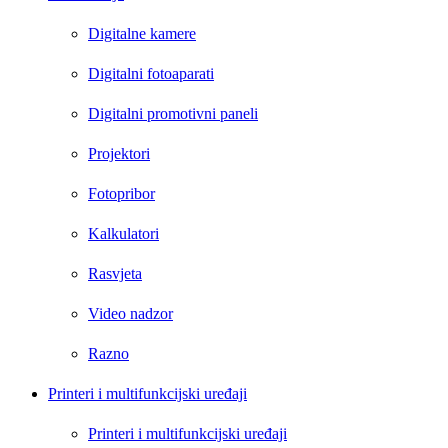
Digitalne kamere
Digitalni fotoaparati
Digitalni promotivni paneli
Projektori
Fotopribor
Kalkulatori
Rasvjeta
Video nadzor
Razno
Printeri i multifunkcijski uređaji
Printeri i multifunkcijski uređaji