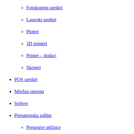
Fotokopirni uređaji
Laserski uređaji
Ploteri
3D printeri
Printer – dodaci
Skeneri
POS uređaji
Mrežna oprema
Softver
Prenaponska zaštita
Prenosive utičnice