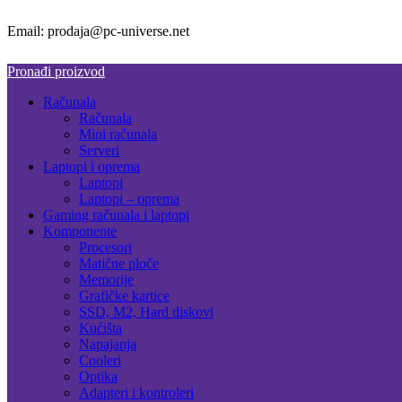
Email: prodaja@pc-universe.net
Pronađi proizvod
Računala
Računala
Mini računala
Serveri
Laptopi i oprema
Laptopi
Laptopi – oprema
Gaming računala i laptopi
Komponente
Procesori
Matične ploče
Memorije
Grafičke kartice
SSD, M2, Hard diskovi
Kućišta
Napajanja
Cooleri
Optika
Adapteri i kontroleri