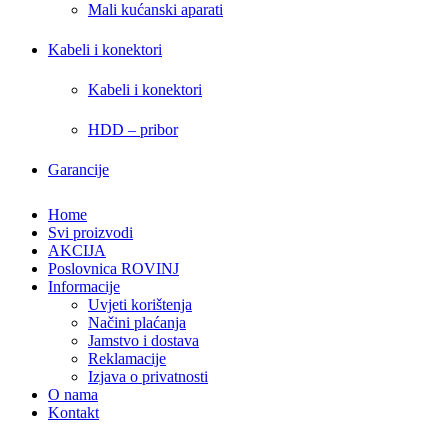
Mali kućanski aparati
Kabeli i konektori
Kabeli i konektori
HDD – pribor
Garancije
Home
Svi proizvodi
AKCIJA
Poslovnica ROVINJ
Informacije
Uvjeti korištenja
Načini plaćanja
Jamstvo i dostava
Reklamacije
Izjava o privatnosti
O nama
Kontakt