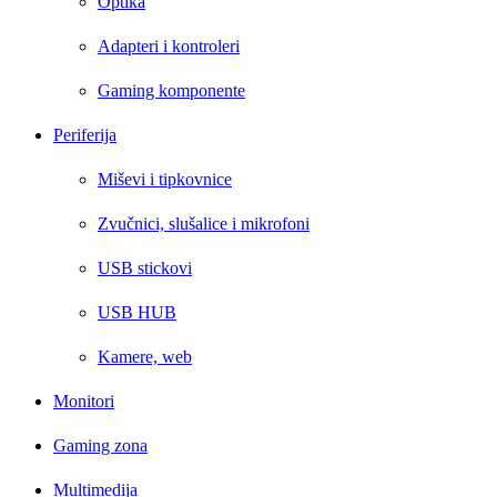
Optika
Adapteri i kontroleri
Gaming komponente
Periferija
Miševi i tipkovnice
Zvučnici, slušalice i mikrofoni
USB stickovi
USB HUB
Kamere, web
Monitori
Gaming zona
Multimedija