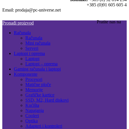
+385 (0)91 605 605 4
Email: prodaja@pc-universe.net
Pratite nas na
Pronađi proizvod
Računala
Računala
Mini računala
Serveri
Laptopi i oprema
Laptopi
Laptopi – oprema
Gaming računala i laptopi
Komponente
Procesori
Matične ploče
Memorije
Grafičke kartice
SSD, M2, Hard diskovi
Kućišta
Napajanja
Cooleri
Optika
Adapteri i kontroleri