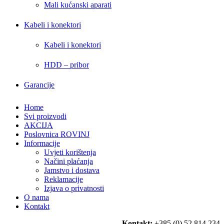
Mali kućanski aparati
Kabeli i konektori
Kabeli i konektori
HDD – pribor
Garancije
Home
Svi proizvodi
AKCIJA
Poslovnica ROVINJ
Informacije
Uvjeti korištenja
Načini plaćanja
Jamstvo i dostava
Reklamacije
Izjava o privatnosti
O nama
Kontakt
Kontakt:
+385 (0) 52 814 234