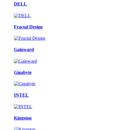
DELL
Fractal Design
Gainward
Gigabyte
INTEL
Kingston