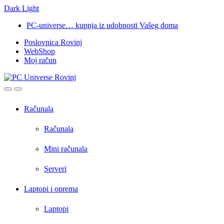
Dark
Light
Skip
Skip
PC-universe… kupnja iz udobnosti Vašeg doma
to
to
Poslovnica Rovinj
navigation
content
WebShop
Moj račun
Open
Close
Računala
Računala
Mini računala
Serveri
Laptopi i oprema
Laptopi