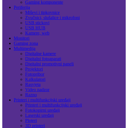
Gaming komponente
Periferija
Miševi i tipkovnice
Zvučnici, slušalice i mikrofoni
USB stickovi
USB HUB
Kamere, web
Monitori
Gaming zona
Multimedija
Digitalne kamere
Digitalni fotoaparati
Digitalni promotivni paneli
Projektori
Fotopribor
Kalkulatori
Rasvjeta
Video nadzor
Razno
Printeri i multifunkcijski uređaji
Printeri i multifunkcijski uređaji
Fotokopirni uređaji
Laserski uređaji
Ploteri
3D printeri