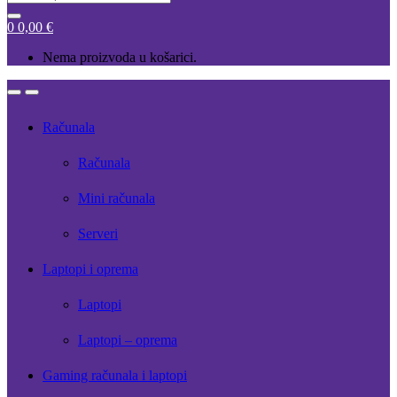
for:
0
0,00
€
Nema proizvoda u košarici.
Open
Close
Računala
Računala
Mini računala
Serveri
Laptopi i oprema
Laptopi
Laptopi – oprema
Gaming računala i laptopi