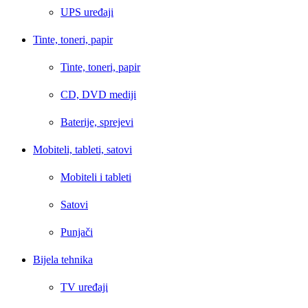
UPS uređaji
Tinte, toneri, papir
Tinte, toneri, papir
CD, DVD mediji
Baterije, sprejevi
Mobiteli, tableti, satovi
Mobiteli i tableti
Satovi
Punjači
Bijela tehnika
TV uređaji