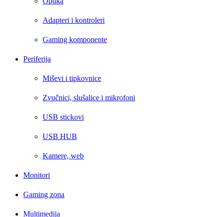
Optika
Adapteri i kontroleri
Gaming komponente
Periferija
Miševi i tipkovnice
Zvučnici, slušalice i mikrofoni
USB stickovi
USB HUB
Kamere, web
Monitori
Gaming zona
Multimedija