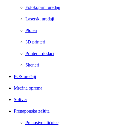
Fotokopirni uređaji
Laserski uređaji
Ploteri
3D printeri
Printer – dodaci
Skeneri
POS uređaji
Mrežna oprema
Softver
Prenaponska zaštita
Prenosive utičnice