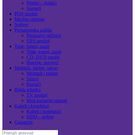
Printer – dodaci
Skeneri
POS uređaji
Mrežna oprema
Softver
Prenaponska zaštita
Prenosive utičnice
UPS uređaji
Tinte, toneri, papir
Tinte, toneri, papir
CD, DVD mediji
Baterije, sprejevi
Mobiteli, tableti, satovi
Mobiteli i tableti
Satovi
Punjači
Bijela tehnika
TV uređaji
Mali kućanski aparati
Kabeli i konektori
Kabeli i konektori
HDD – pribor
Garancije
Search