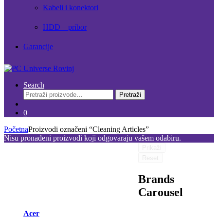
Kabeli i konektori
HDD – pribor
Garancije
Search
Pretraži:
Pretraži
0
Početna
Proizvodi označeni “Cleaning Articles”
Nisu pronađeni proizvodi koji odgovaraju vašem odabiru.
Prikaži
Reset
Brands
Carousel
Acer