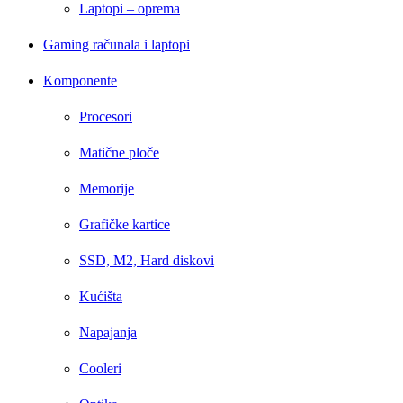
Laptopi – oprema
Gaming računala i laptopi
Komponente
Procesori
Matične ploče
Memorije
Grafičke kartice
SSD, M2, Hard diskovi
Kućišta
Napajanja
Cooleri