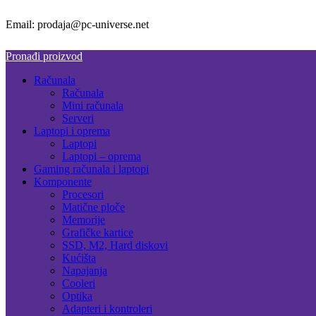
Email: prodaja@pc-universe.net
Pronađi proizvod
Računala
Računala
Mini računala
Serveri
Laptopi i oprema
Laptopi
Laptopi – oprema
Gaming računala i laptopi
Komponente
Procesori
Matične ploče
Memorije
Grafičke kartice
SSD, M2, Hard diskovi
Kućišta
Napajanja
Cooleri
Optika
Adapteri i kontroleri