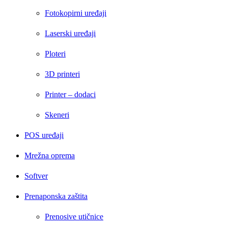
Fotokopirni uređaji
Laserski uređaji
Ploteri
3D printeri
Printer – dodaci
Skeneri
POS uređaji
Mrežna oprema
Softver
Prenaponska zaštita
Prenosive utičnice