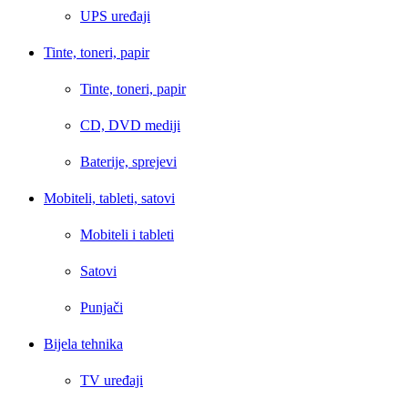
UPS uređaji
Tinte, toneri, papir
Tinte, toneri, papir
CD, DVD mediji
Baterije, sprejevi
Mobiteli, tableti, satovi
Mobiteli i tableti
Satovi
Punjači
Bijela tehnika
TV uređaji