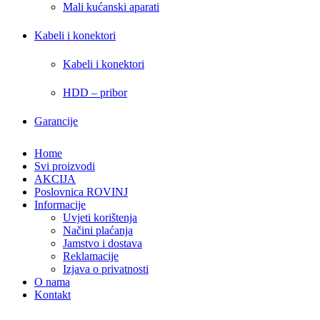
Mali kućanski aparati
Kabeli i konektori
Kabeli i konektori
HDD – pribor
Garancije
Home
Svi proizvodi
AKCIJA
Poslovnica ROVINJ
Informacije
Uvjeti korištenja
Načini plaćanja
Jamstvo i dostava
Reklamacije
Izjava o privatnosti
O nama
Kontakt