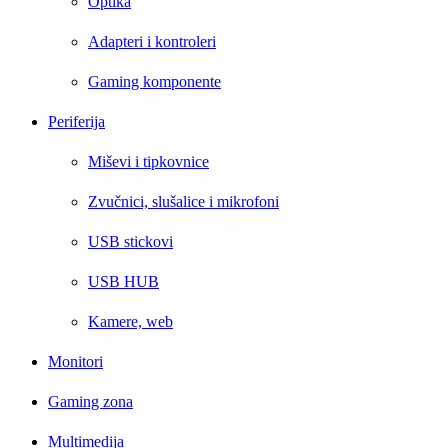
Optika
Adapteri i kontroleri
Gaming komponente
Periferija
Miševi i tipkovnice
Zvučnici, slušalice i mikrofoni
USB stickovi
USB HUB
Kamere, web
Monitori
Gaming zona
Multimedija