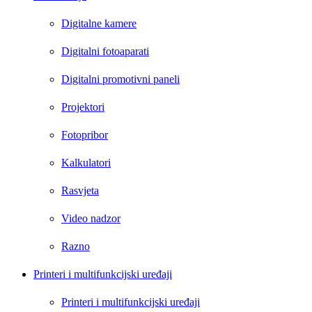
Digitalne kamere
Digitalni fotoaparati
Digitalni promotivni paneli
Projektori
Fotopribor
Kalkulatori
Rasvjeta
Video nadzor
Razno
Printeri i multifunkcijski uređaji
Printeri i multifunkcijski uređaji