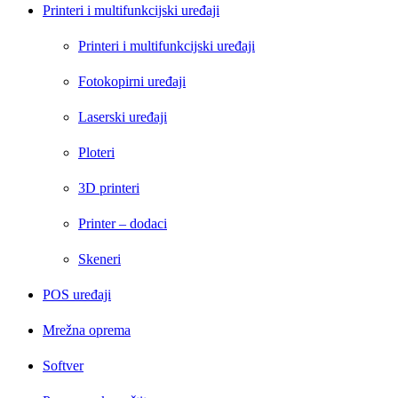
Printeri i multifunkcijski uređaji
Printeri i multifunkcijski uređaji
Fotokopirni uređaji
Laserski uređaji
Ploteri
3D printeri
Printer – dodaci
Skeneri
POS uređaji
Mrežna oprema
Softver