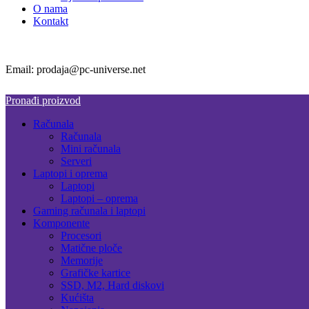
O nama
Kontakt
Email: prodaja@pc-universe.net
Pronađi proizvod
Računala
Računala
Mini računala
Serveri
Laptopi i oprema
Laptopi
Laptopi – oprema
Gaming računala i laptopi
Komponente
Procesori
Matične ploče
Memorije
Grafičke kartice
SSD, M2, Hard diskovi
Kućišta