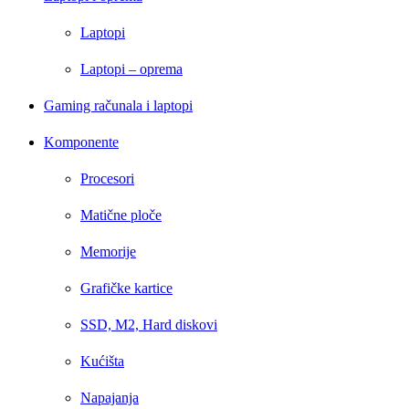
Laptopi
Laptopi – oprema
Gaming računala i laptopi
Komponente
Procesori
Matične ploče
Memorije
Grafičke kartice
SSD, M2, Hard diskovi
Kućišta
Napajanja