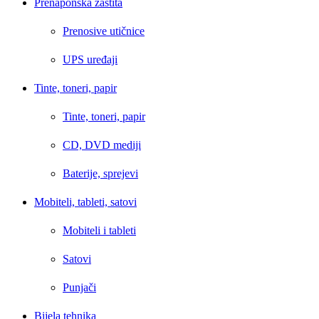
Prenaponska zaštita
Prenosive utičnice
UPS uređaji
Tinte, toneri, papir
Tinte, toneri, papir
CD, DVD mediji
Baterije, sprejevi
Mobiteli, tableti, satovi
Mobiteli i tableti
Satovi
Punjači
Bijela tehnika