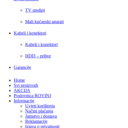
TV uređaji
Mali kućanski aparati
Kabeli i konektori
Kabeli i konektori
HDD – pribor
Garancije
Home
Svi proizvodi
AKCIJA
Poslovnica ROVINJ
Informacije
Uvjeti korištenja
Načini plaćanja
Jamstvo i dostava
Reklamacije
Izjava o privatnosti