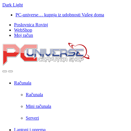
Dark
Light
Skip
Skip
PC-universe… kupnja iz udobnosti Vašeg doma
to
to
Poslovnica Rovinj
navigation
content
WebShop
Moj račun
Open
Close
Računala
Računala
Mini računala
Serveri
Laptopi i oprema