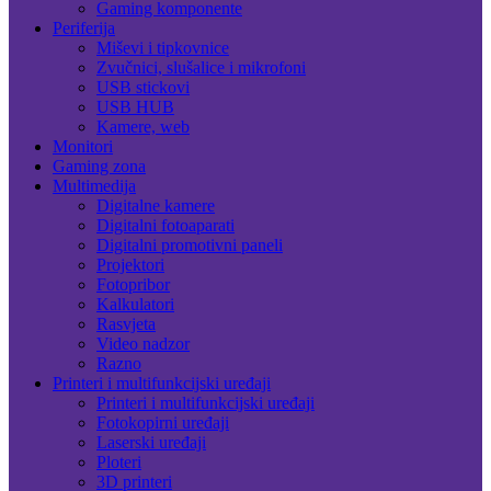
Gaming komponente
Periferija
Miševi i tipkovnice
Zvučnici, slušalice i mikrofoni
USB stickovi
USB HUB
Kamere, web
Monitori
Gaming zona
Multimedija
Digitalne kamere
Digitalni fotoaparati
Digitalni promotivni paneli
Projektori
Fotopribor
Kalkulatori
Rasvjeta
Video nadzor
Razno
Printeri i multifunkcijski uređaji
Printeri i multifunkcijski uređaji
Fotokopirni uređaji
Laserski uređaji
Ploteri
3D printeri