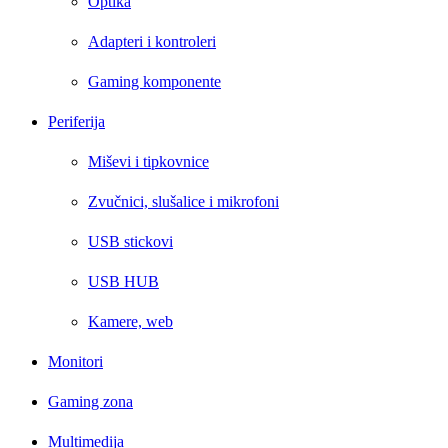
Optika
Adapteri i kontroleri
Gaming komponente
Periferija
Miševi i tipkovnice
Zvučnici, slušalice i mikrofoni
USB stickovi
USB HUB
Kamere, web
Monitori
Gaming zona
Multimedija