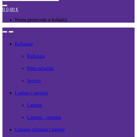
for:
0
0,00
€
Nema proizvoda u košarici.
Open
Close
Računala
Računala
Mini računala
Serveri
Laptopi i oprema
Laptopi
Laptopi – oprema
Gaming računala i laptopi