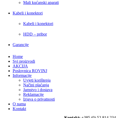
Mali kućanski aparati
Kabeli i konektori
Kabeli i konektori
HDD – pribor
Garancije
Home
Svi proizvodi
AKCIJA
Poslovnica ROVINJ
Informacije
Uvjeti korištenja
Načini plaćanja
Jamstvo i dostava
Reklamacije
Izjava o privatnosti
O nama
Kontakt
Kontakt:
+385 (0) 52 814 234