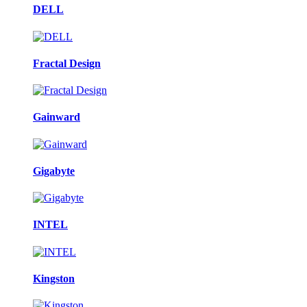
DELL
Fractal Design
Gainward
Gigabyte
INTEL
Kingston