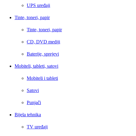
UPS uređaji
Tinte, toneri, papir
Tinte, toneri, papir
CD, DVD mediji
Baterije, sprejevi
Mobiteli, tableti, satovi
Mobiteli i tableti
Satovi
Punjači
Bijela tehnika
TV uređaji