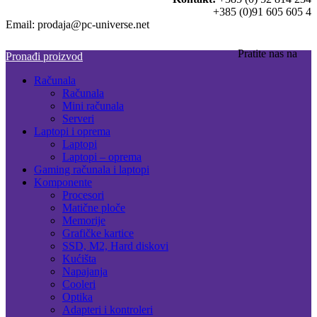
+385 (0)91 605 605 4
Email: prodaja@pc-universe.net
Pratite nas na
Pronađi proizvod
Računala
Računala
Mini računala
Serveri
Laptopi i oprema
Laptopi
Laptopi – oprema
Gaming računala i laptopi
Komponente
Procesori
Matične ploče
Memorije
Grafičke kartice
SSD, M2, Hard diskovi
Kućišta
Napajanja
Cooleri
Optika
Adapteri i kontroleri