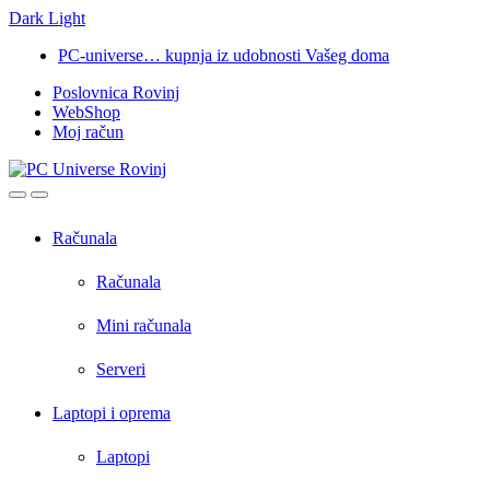
Dark
Light
Skip
Skip
PC-universe… kupnja iz udobnosti Vašeg doma
to
to
Poslovnica Rovinj
navigation
content
WebShop
Moj račun
Open
Close
Računala
Računala
Mini računala
Serveri
Laptopi i oprema
Laptopi