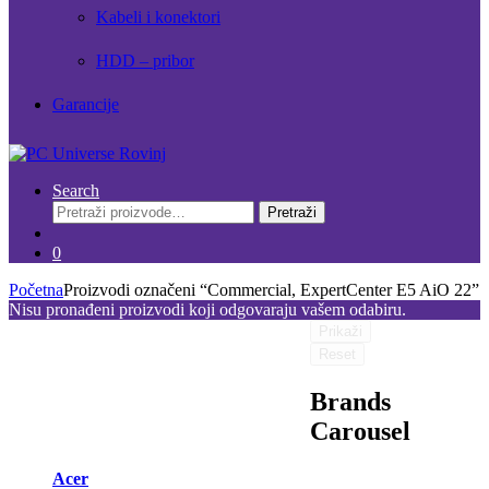
Kabeli i konektori
HDD – pribor
Garancije
Search
Pretraži:
Pretraži
0
Početna
Proizvodi označeni “Commercial, ExpertCenter E5 AiO 22”
Nisu pronađeni proizvodi koji odgovaraju vašem odabiru.
Prikaži
Reset
Brands
Carousel
Acer