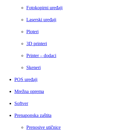
Fotokopirni uređaji
Laserski uređaji
Ploteri
3D printeri
Printer – dodaci
Skeneri
POS uređaji
Mrežna oprema
Softver
Prenaponska zaštita
Prenosive utičnice