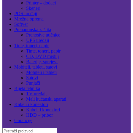
Printer – dodaci
Skeneri
POS uređaji
Mrežna oprema
Softver
Prenaponska zaštita
Prenosive utičnice
UPS uređaji
Tinte, toneri, papir
Tinte, toneri, papir
CD, DVD mediji
Baterije, sprejevi
Mobiteli, tableti, satovi
Mobiteli i tableti
Satovi
Punjači
Bijela tehnika
TV uređaji
Mali kućanski aparati
Kabeli i konektori
Kabeli i konektori
HDD – pribor
Garancije
Search