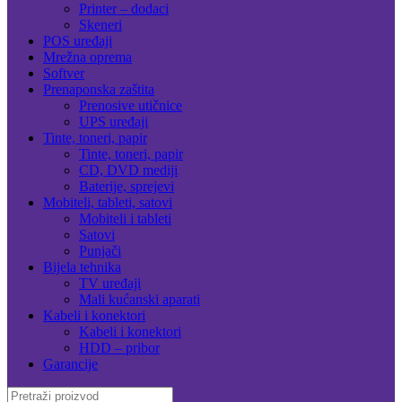
Printer – dodaci
Skeneri
POS uređaji
Mrežna oprema
Softver
Prenaponska zaštita
Prenosive utičnice
UPS uređaji
Tinte, toneri, papir
Tinte, toneri, papir
CD, DVD mediji
Baterije, sprejevi
Mobiteli, tableti, satovi
Mobiteli i tableti
Satovi
Punjači
Bijela tehnika
TV uređaji
Mali kućanski aparati
Kabeli i konektori
Kabeli i konektori
HDD – pribor
Garancije
Search