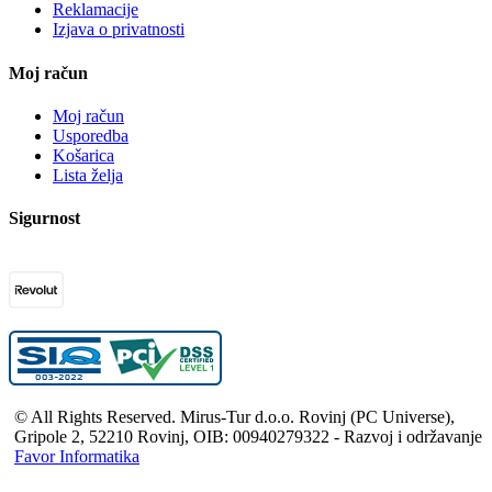
Reklamacije
Izjava o privatnosti
Moj račun
Moj račun
Usporedba
Košarica
Lista želja
Sigurnost
© All Rights Reserved. Mirus-Tur d.o.o. Rovinj (PC Universe),
Gripole 2, 52210 Rovinj, OIB: 00940279322 - Razvoj i održavanje
Favor Informatika