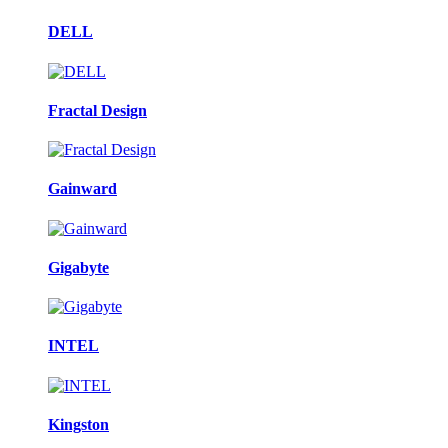
DELL
Fractal Design
Gainward
Gigabyte
INTEL
Kingston