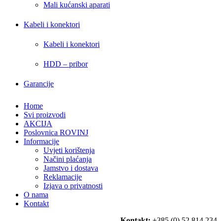
Mali kućanski aparati
Kabeli i konektori
Kabeli i konektori
HDD – pribor
Garancije
Home
Svi proizvodi
AKCIJA
Poslovnica ROVINJ
Informacije
Uvjeti korištenja
Načini plaćanja
Jamstvo i dostava
Reklamacije
Izjava o privatnosti
O nama
Kontakt
Kontakt:
+385 (0) 52 814 234