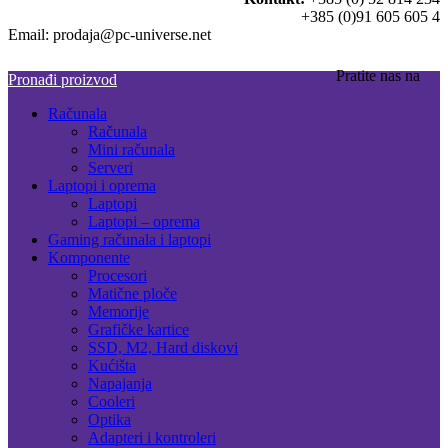
+385 (0)91 605 605 4
Email: prodaja@pc-universe.net
Pratite nas na
Pronađi proizvod
Računala
Računala
Mini računala
Serveri
Laptopi i oprema
Laptopi
Laptopi – oprema
Gaming računala i laptopi
Komponente
Procesori
Matične ploče
Memorije
Grafičke kartice
SSD, M2, Hard diskovi
Kućišta
Napajanja
Cooleri
Optika
Adapteri i kontroleri