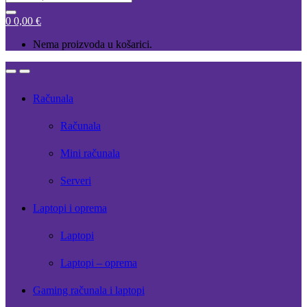
for:
0
0,00
€
Nema proizvoda u košarici.
Open
Close
Računala
Računala
Mini računala
Serveri
Laptopi i oprema
Laptopi
Laptopi – oprema
Gaming računala i laptopi