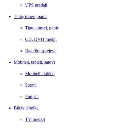
UPS uređaji
Tinte, toneri, papir
Tinte, toneri, papir
CD, DVD mediji
Baterije, sprejevi
Mobiteli, tableti, satovi
Mobiteli i tableti
Satovi
Punjači
Bijela tehnika
TV uređaji