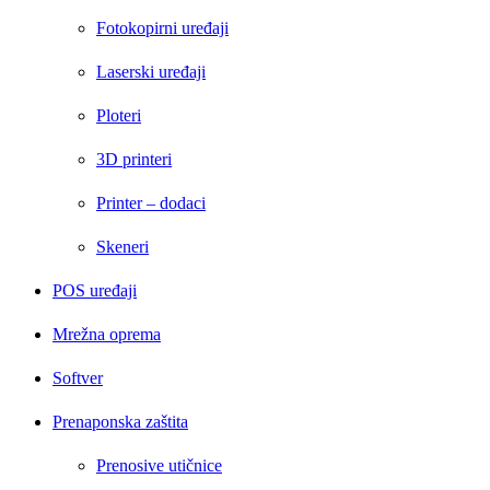
Fotokopirni uređaji
Laserski uređaji
Ploteri
3D printeri
Printer – dodaci
Skeneri
POS uređaji
Mrežna oprema
Softver
Prenaponska zaštita
Prenosive utičnice