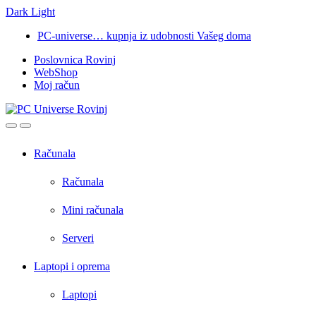
Dark
Light
Skip
Skip
PC-universe… kupnja iz udobnosti Vašeg doma
to
to
Poslovnica Rovinj
navigation
content
WebShop
Moj račun
Open
Close
Računala
Računala
Mini računala
Serveri
Laptopi i oprema
Laptopi