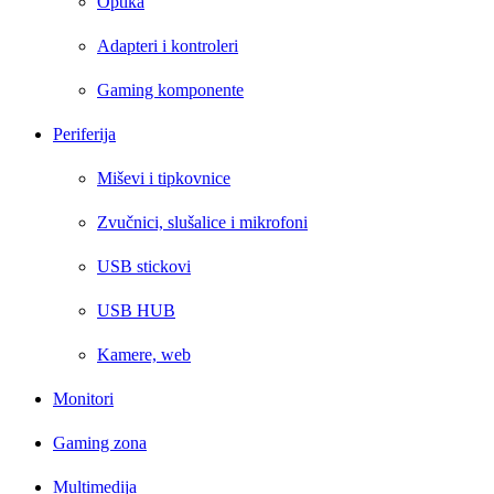
Optika
Adapteri i kontroleri
Gaming komponente
Periferija
Miševi i tipkovnice
Zvučnici, slušalice i mikrofoni
USB stickovi
USB HUB
Kamere, web
Monitori
Gaming zona
Multimedija