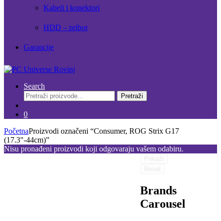
Kabeli i konektori
HDD – pribor
Garancije
Search
Pretraži:
Pretraži
0
Početna
Proizvodi označeni “Consumer, ROG Strix G17
(17.3"-44cm)”
Nisu pronađeni proizvodi koji odgovaraju vašem odabiru.
Prikaži
Reset
Brands
Carousel