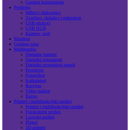
Gaming komponente
Periferija
Miševi i tipkovnice
Zvučnici, slušalice i mikrofoni
USB stickovi
USB HUB
Kamere, web
Monitori
Gaming zona
Multimedija
Digitalne kamere
Digitalni fotoaparati
Digitalni promotivni paneli
Projektori
Fotopribor
Kalkulatori
Rasvjeta
Video nadzor
Razno
Printeri i multifunkcijski uređaji
Printeri i multifunkcijski uređaji
Fotokopirni uređaji
Laserski uređaji
Ploteri
3D printeri