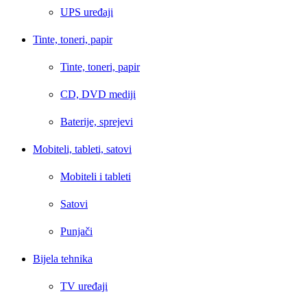
UPS uređaji
Tinte, toneri, papir
Tinte, toneri, papir
CD, DVD mediji
Baterije, sprejevi
Mobiteli, tableti, satovi
Mobiteli i tableti
Satovi
Punjači
Bijela tehnika
TV uređaji