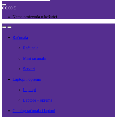
for:
0
0,00
€
Nema proizvoda u košarici.
Open
Close
Računala
Računala
Mini računala
Serveri
Laptopi i oprema
Laptopi
Laptopi – oprema
Gaming računala i laptopi