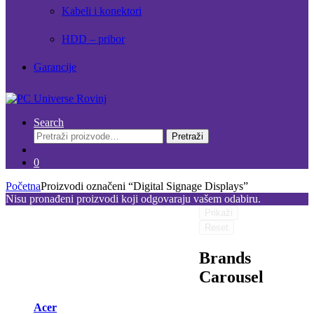
Kabeli i konektori
HDD – pribor
Garancije
Search
Pretraži:
Pretraži
0
Početna
Proizvodi označeni “Digital Signage Displays”
Nisu pronađeni proizvodi koji odgovaraju vašem odabiru.
Prikaži
Reset
Brands
Carousel
Acer