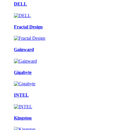
DELL
Fractal Design
Gainward
Gigabyte
INTEL
Kingston