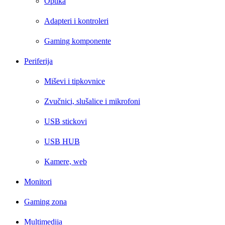
Optika
Adapteri i kontroleri
Gaming komponente
Periferija
Miševi i tipkovnice
Zvučnici, slušalice i mikrofoni
USB stickovi
USB HUB
Kamere, web
Monitori
Gaming zona
Multimedija