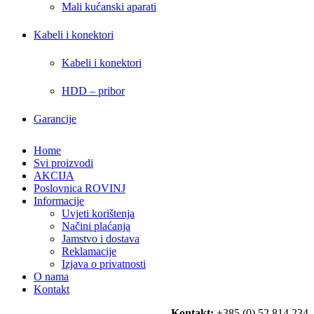
Mali kućanski aparati
Kabeli i konektori
Kabeli i konektori
HDD – pribor
Garancije
Home
Svi proizvodi
AKCIJA
Poslovnica ROVINJ
Informacije
Uvjeti korištenja
Načini plaćanja
Jamstvo i dostava
Reklamacije
Izjava o privatnosti
O nama
Kontakt
Kontakt:
+385 (0) 52 814 234