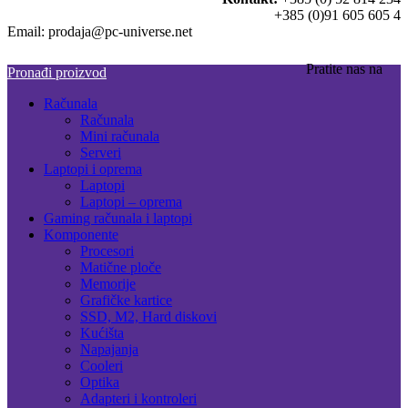
+385 (0)91 605 605 4
Email: prodaja@pc-universe.net
Pratite nas na
Pronađi proizvod
Računala
Računala
Mini računala
Serveri
Laptopi i oprema
Laptopi
Laptopi – oprema
Gaming računala i laptopi
Komponente
Procesori
Matične ploče
Memorije
Grafičke kartice
SSD, M2, Hard diskovi
Kućišta
Napajanja
Cooleri
Optika
Adapteri i kontroleri