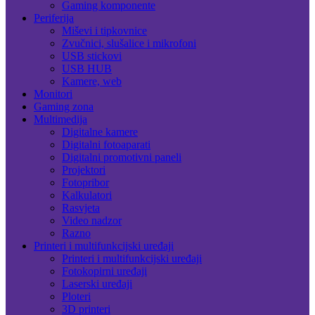
Gaming komponente
Periferija
Miševi i tipkovnice
Zvučnici, slušalice i mikrofoni
USB stickovi
USB HUB
Kamere, web
Monitori
Gaming zona
Multimedija
Digitalne kamere
Digitalni fotoaparati
Digitalni promotivni paneli
Projektori
Fotopribor
Kalkulatori
Rasvjeta
Video nadzor
Razno
Printeri i multifunkcijski uređaji
Printeri i multifunkcijski uređaji
Fotokopirni uređaji
Laserski uređaji
Ploteri
3D printeri