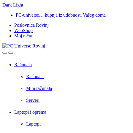
Dark
Light
Skip
Skip
PC-universe… kupnja iz udobnosti Vašeg doma
to
to
Poslovnica Rovinj
navigation
content
WebShop
Moj račun
Open
Close
Računala
Računala
Mini računala
Serveri
Laptopi i oprema
Laptopi