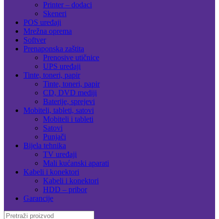
Printer – dodaci
Skeneri
POS uređaji
Mrežna oprema
Softver
Prenaponska zaštita
Prenosive utičnice
UPS uređaji
Tinte, toneri, papir
Tinte, toneri, papir
CD, DVD mediji
Baterije, sprejevi
Mobiteli, tableti, satovi
Mobiteli i tableti
Satovi
Punjači
Bijela tehnika
TV uređaji
Mali kućanski aparati
Kabeli i konektori
Kabeli i konektori
HDD – pribor
Garancije
Search