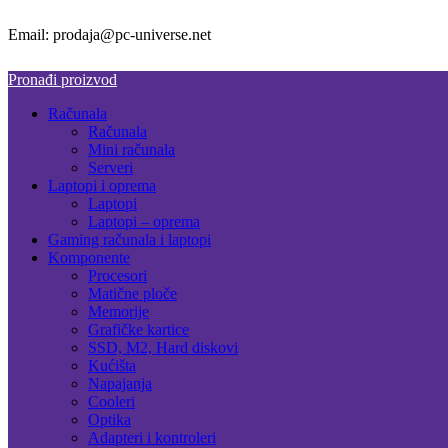
Email: prodaja@pc-universe.net
Pronađi proizvod
Računala
Računala
Mini računala
Serveri
Laptopi i oprema
Laptopi
Laptopi – oprema
Gaming računala i laptopi
Komponente
Procesori
Matične ploče
Memorije
Grafičke kartice
SSD, M2, Hard diskovi
Kućišta
Napajanja
Cooleri
Optika
Adapteri i kontroleri