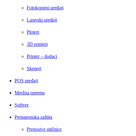
Fotokopirni uređaji
Laserski uređaji
Ploteri
3D printeri
Printer – dodaci
Skeneri
POS uređaji
Mrežna oprema
Softver
Prenaponska zaštita
Prenosive utičnice