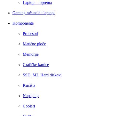
Laptopi – oprema
Gaming računala i laptopi
Komponente
Procesori
Matične ploče
Memorije
Grafičke kartice
SSD, M2, Hard diskovi
Kućišta
Napajanja
Cooleri