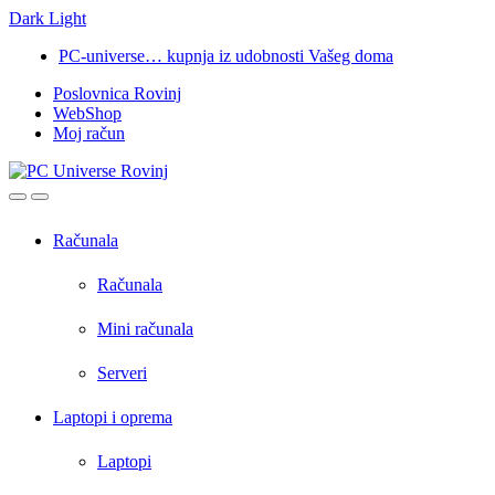
Dark
Light
Skip
Skip
PC-universe… kupnja iz udobnosti Vašeg doma
to
to
Poslovnica Rovinj
navigation
content
WebShop
Moj račun
Open
Close
Računala
Računala
Mini računala
Serveri
Laptopi i oprema
Laptopi