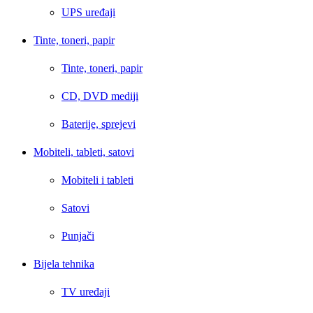
UPS uređaji
Tinte, toneri, papir
Tinte, toneri, papir
CD, DVD mediji
Baterije, sprejevi
Mobiteli, tableti, satovi
Mobiteli i tableti
Satovi
Punjači
Bijela tehnika
TV uređaji