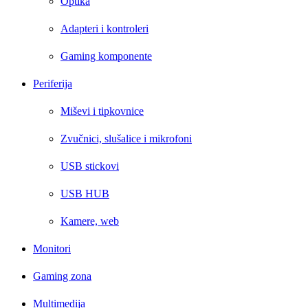
Optika
Adapteri i kontroleri
Gaming komponente
Periferija
Miševi i tipkovnice
Zvučnici, slušalice i mikrofoni
USB stickovi
USB HUB
Kamere, web
Monitori
Gaming zona
Multimedija