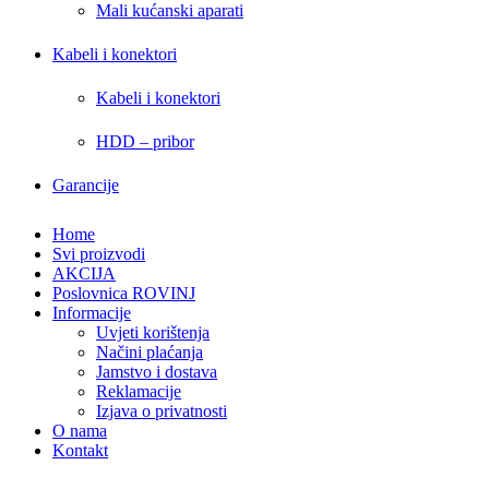
Mali kućanski aparati
Kabeli i konektori
Kabeli i konektori
HDD – pribor
Garancije
Home
Svi proizvodi
AKCIJA
Poslovnica ROVINJ
Informacije
Uvjeti korištenja
Načini plaćanja
Jamstvo i dostava
Reklamacije
Izjava o privatnosti
O nama
Kontakt