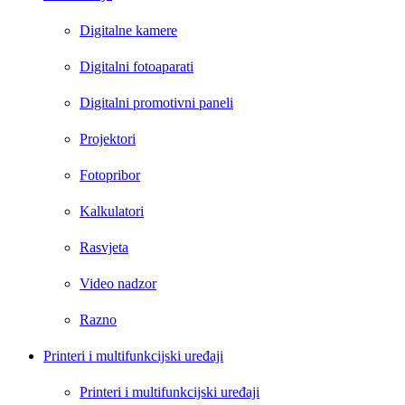
Digitalne kamere
Digitalni fotoaparati
Digitalni promotivni paneli
Projektori
Fotopribor
Kalkulatori
Rasvjeta
Video nadzor
Razno
Printeri i multifunkcijski uređaji
Printeri i multifunkcijski uređaji