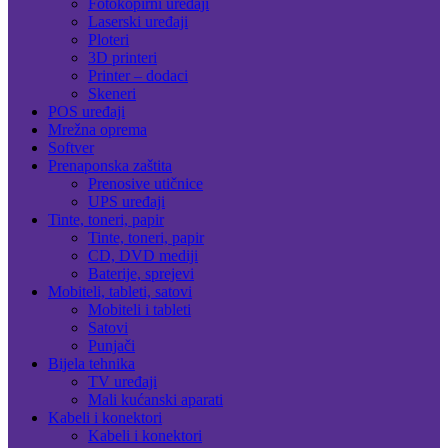
Fotokopirni uređaji
Laserski uređaji
Ploteri
3D printeri
Printer – dodaci
Skeneri
POS uređaji
Mrežna oprema
Softver
Prenaponska zaštita
Prenosive utičnice
UPS uređaji
Tinte, toneri, papir
Tinte, toneri, papir
CD, DVD mediji
Baterije, sprejevi
Mobiteli, tableti, satovi
Mobiteli i tableti
Satovi
Punjači
Bijela tehnika
TV uređaji
Mali kućanski aparati
Kabeli i konektori
Kabeli i konektori