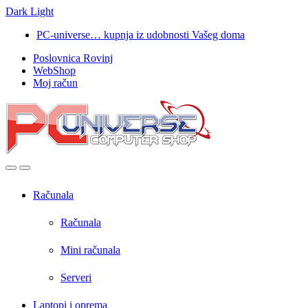
Dark
Light
Skip
Skip
PC-universe… kupnja iz udobnosti Vašeg doma
to
to
Poslovnica Rovinj
navigation
content
WebShop
Moj račun
Open
Close
Računala
Računala
Mini računala
Serveri
Laptopi i oprema