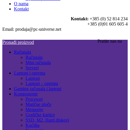
O nama
Kontakt
Kontakt:
+385 (0) 52 814 234
+385 (0)91 605 605 4
Email: prodaja@pc-universe.net
Pratite nas na
Pronađi proizvod
Računala
Računala
Mini računala
Serveri
Laptopi i oprema
Laptopi
Laptopi – oprema
Gaming računala i laptopi
Komponente
Procesori
Matične ploče
Memorije
Grafičke kartice
SSD, M2, Hard diskovi
Kućišta