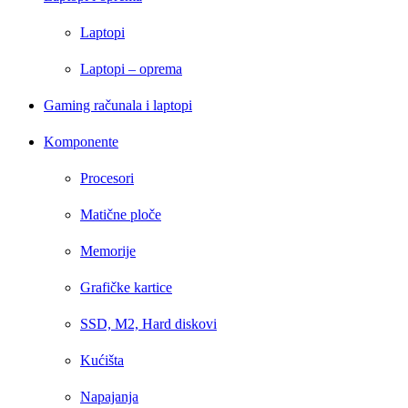
Laptopi
Laptopi – oprema
Gaming računala i laptopi
Komponente
Procesori
Matične ploče
Memorije
Grafičke kartice
SSD, M2, Hard diskovi
Kućišta
Napajanja