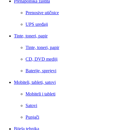
Prenaponska zaštita
Prenosive utičnice
UPS uređaji
Tinte, toneri, papir
Tinte, toneri, papir
CD, DVD mediji
Baterije, sprejevi
Mobiteli, tableti, satovi
Mobiteli i tableti
Satovi
Punjači
Bijela tehnika