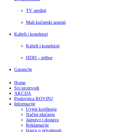
TV uređaji
Mali kućanski aparati
Kabeli i konektori
Kabeli i konektori
HDD – pribor
Garancije
Home
Svi proizvodi
AKCIJA
Poslovnica ROVINJ
Informacije
Uvjeti korištenja
Načini plaćanja
Jamstvo i dostava
Reklamacije
Izjava o privatnosti