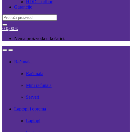
HDD – pribor
Garancije
Search
for:
0
0,00
€
Nema proizvoda u košarici.
Open
Close
Računala
Računala
Mini računala
Serveri
Laptopi i oprema
Laptopi