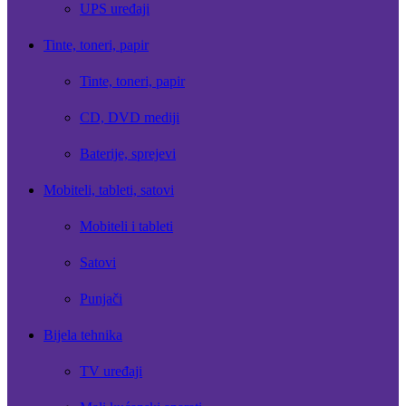
UPS uređaji
Tinte, toneri, papir
Tinte, toneri, papir
CD, DVD mediji
Baterije, sprejevi
Mobiteli, tableti, satovi
Mobiteli i tableti
Satovi
Punjači
Bijela tehnika
TV uređaji