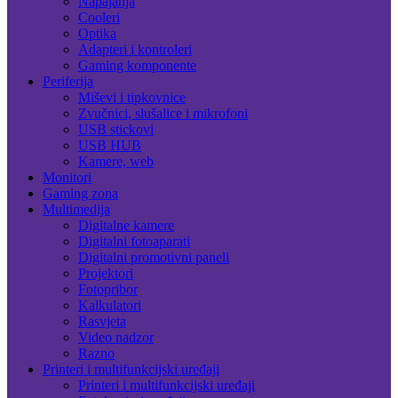
Napajanja
Cooleri
Optika
Adapteri i kontroleri
Gaming komponente
Periferija
Miševi i tipkovnice
Zvučnici, slušalice i mikrofoni
USB stickovi
USB HUB
Kamere, web
Monitori
Gaming zona
Multimedija
Digitalne kamere
Digitalni fotoaparati
Digitalni promotivni paneli
Projektori
Fotopribor
Kalkulatori
Rasvjeta
Video nadzor
Razno
Printeri i multifunkcijski uređaji
Printeri i multifunkcijski uređaji