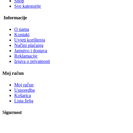
Shop
Sve kategorije
Informacije
O nama
Kontakt
Uvjeti korištenja
Načini plaćanja
Jamstvo i dostava
Reklamacije
Izjava o privatnosti
Moj račun
Moj račun
Usporedba
Košarica
Lista želja
Sigurnost