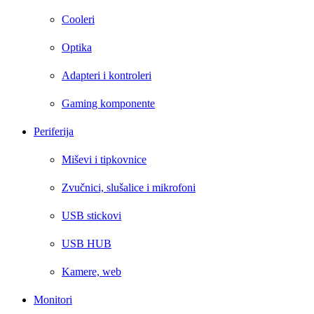
Cooleri
Optika
Adapteri i kontroleri
Gaming komponente
Periferija
Miševi i tipkovnice
Zvučnici, slušalice i mikrofoni
USB stickovi
USB HUB
Kamere, web
Monitori