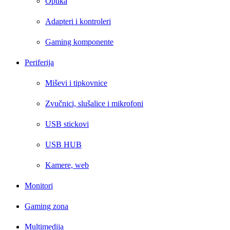
Optika
Adapteri i kontroleri
Gaming komponente
Periferija
Miševi i tipkovnice
Zvučnici, slušalice i mikrofoni
USB stickovi
USB HUB
Kamere, web
Monitori
Gaming zona
Multimedija