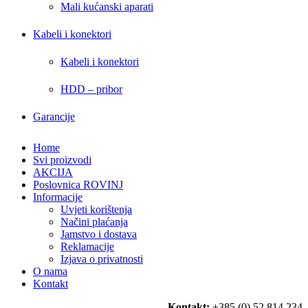
Mali kućanski aparati
Kabeli i konektori
Kabeli i konektori
HDD – pribor
Garancije
Home
Svi proizvodi
AKCIJA
Poslovnica ROVINJ
Informacije
Uvjeti korištenja
Načini plaćanja
Jamstvo i dostava
Reklamacije
Izjava o privatnosti
O nama
Kontakt
Kontakt:
+385 (0) 52 814 234