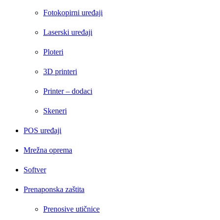
Fotokopirni uređaji
Laserski uređaji
Ploteri
3D printeri
Printer – dodaci
Skeneri
POS uređaji
Mrežna oprema
Softver
Prenaponska zaštita
Prenosive utičnice