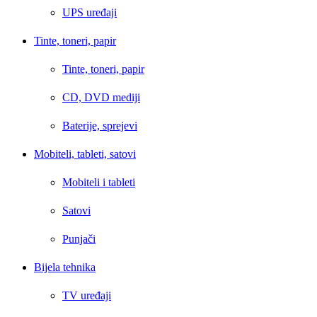
UPS uređaji
Tinte, toneri, papir
Tinte, toneri, papir
CD, DVD mediji
Baterije, sprejevi
Mobiteli, tableti, satovi
Mobiteli i tableti
Satovi
Punjači
Bijela tehnika
TV uređaji