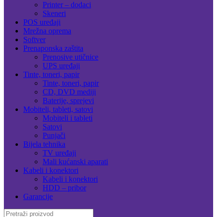
Printer – dodaci
Skeneri
POS uređaji
Mrežna oprema
Softver
Prenaponska zaštita
Prenosive utičnice
UPS uređaji
Tinte, toneri, papir
Tinte, toneri, papir
CD, DVD mediji
Baterije, sprejevi
Mobiteli, tableti, satovi
Mobiteli i tableti
Satovi
Punjači
Bijela tehnika
TV uređaji
Mali kućanski aparati
Kabeli i konektori
Kabeli i konektori
HDD – pribor
Garancije
Search