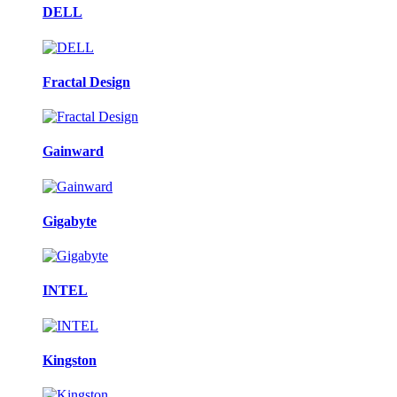
DELL
Fractal Design
Gainward
Gigabyte
INTEL
Kingston