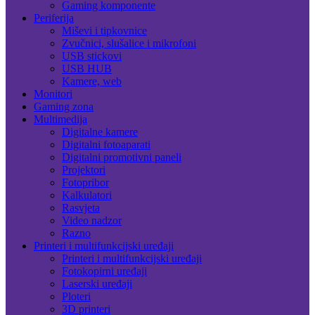
Gaming komponente
Periferija
Miševi i tipkovnice
Zvučnici, slušalice i mikrofoni
USB stickovi
USB HUB
Kamere, web
Monitori
Gaming zona
Multimedija
Digitalne kamere
Digitalni fotoaparati
Digitalni promotivni paneli
Projektori
Fotopribor
Kalkulatori
Rasvjeta
Video nadzor
Razno
Printeri i multifunkcijski uređaji
Printeri i multifunkcijski uređaji
Fotokopirni uređaji
Laserski uređaji
Ploteri
3D printeri