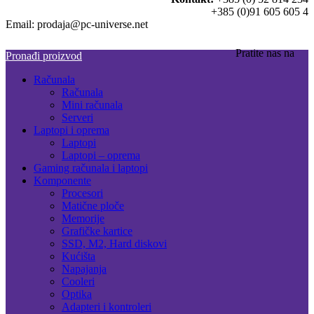
+385 (0)91 605 605 4
Email: prodaja@pc-universe.net
Pratite nas na
Pronađi proizvod
Računala
Računala
Mini računala
Serveri
Laptopi i oprema
Laptopi
Laptopi – oprema
Gaming računala i laptopi
Komponente
Procesori
Matične ploče
Memorije
Grafičke kartice
SSD, M2, Hard diskovi
Kućišta
Napajanja
Cooleri
Optika
Adapteri i kontroleri