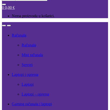
for:
0
0,00
€
Nema proizvoda u košarici.
Open
Close
Računala
Računala
Mini računala
Serveri
Laptopi i oprema
Laptopi
Laptopi – oprema
Gaming računala i laptopi