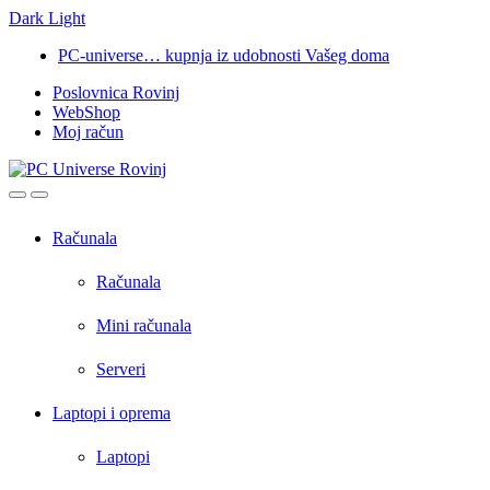
Dark
Light
Skip
Skip
PC-universe… kupnja iz udobnosti Vašeg doma
to
to
Poslovnica Rovinj
navigation
content
WebShop
Moj račun
Open
Close
Računala
Računala
Mini računala
Serveri
Laptopi i oprema
Laptopi