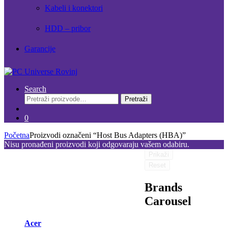
Kabeli i konektori
HDD – pribor
Garancije
Search
Pretraži:
Pretraži
0
Početna
Proizvodi označeni “Host Bus Adapters (HBA)”
Nisu pronađeni proizvodi koji odgovaraju vašem odabiru.
Prikaži
Reset
Brands
Carousel
Acer