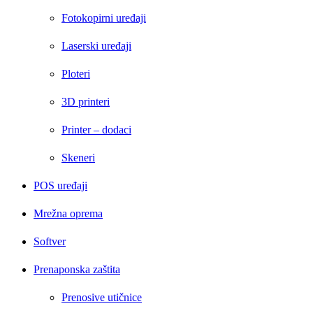
Fotokopirni uređaji
Laserski uređaji
Ploteri
3D printeri
Printer – dodaci
Skeneri
POS uređaji
Mrežna oprema
Softver
Prenaponska zaštita
Prenosive utičnice