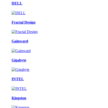
DELL
Fractal Design
Gainward
Gigabyte
INTEL
Kingston