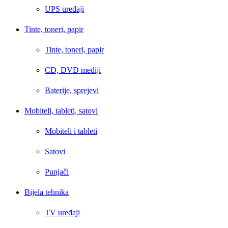
UPS uređaji
Tinte, toneri, papir
Tinte, toneri, papir
CD, DVD mediji
Baterije, sprejevi
Mobiteli, tableti, satovi
Mobiteli i tableti
Satovi
Punjači
Bijela tehnika
TV uređaji