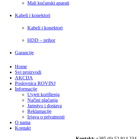
Mali kućanski aparati
Kabeli i konektori
Kabeli i konektori
HDD – pribor
Garancije
Home
Svi proizvodi
AKCIJA
Poslovnica ROVINJ
Informacije
Uvjeti korištenja
Načini plaćanja
Jamstvo i dostava
Reklamacije
Izjava o privatnosti
O nama
Kontakt
Kontakt:
+385 (0) 52 814 234