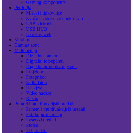
Gaming komponente
Periferija
Miševi i tipkovnice
Zvučnici, slušalice i mikrofoni
USB stickovi
USB HUB
Kamere, web
Monitori
Gaming zona
Multimedija
Digitalne kamere
Digitalni fotoaparati
Digitalni promotivni paneli
Projektori
Fotopribor
Kalkulatori
Rasvjeta
Video nadzor
Razno
Printeri i multifunkcijski uređaji
Printeri i multifunkcijski uređaji
Fotokopirni uređaji
Laserski uređaji
Ploteri
3D printeri