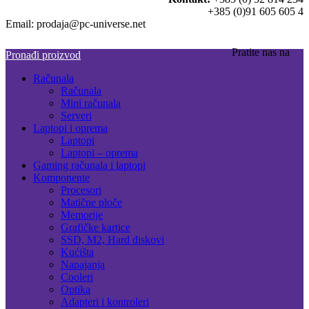
+385 (0)91 605 605 4
Email: prodaja@pc-universe.net
Pratite nas na
Pronađi proizvod
Računala
Računala
Mini računala
Serveri
Laptopi i oprema
Laptopi
Laptopi – oprema
Gaming računala i laptopi
Komponente
Procesori
Matične ploče
Memorije
Grafičke kartice
SSD, M2, Hard diskovi
Kućišta
Napajanja
Cooleri
Optika
Adapteri i kontroleri