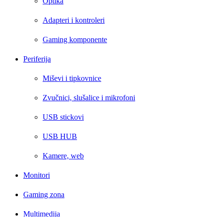
Optika
Adapteri i kontroleri
Gaming komponente
Periferija
Miševi i tipkovnice
Zvučnici, slušalice i mikrofoni
USB stickovi
USB HUB
Kamere, web
Monitori
Gaming zona
Multimedija