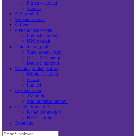
Printer – dodaci
Skeneri
POS uređaji
Mrežna oprema
Softver
Prenaponska zaštita
Prenosive utičnice
UPS uređaji
Tinte, toneri, papir
Tinte, toneri, papir
CD, DVD mediji
Baterije, sprejevi
Mobiteli, tableti, satovi
Mobiteli i tableti
Satovi
Punjači
Bijela tehnika
TV uređaji
Mali kućanski aparati
Kabeli i konektori
Kabeli i konektori
HDD – pribor
Garancije
Search