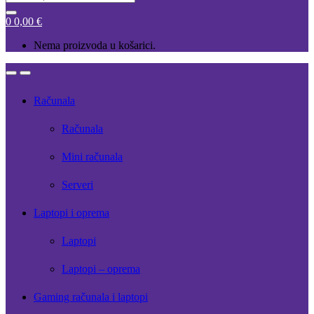
for:
0
0,00
€
Nema proizvoda u košarici.
Open
Close
Računala
Računala
Mini računala
Serveri
Laptopi i oprema
Laptopi
Laptopi – oprema
Gaming računala i laptopi