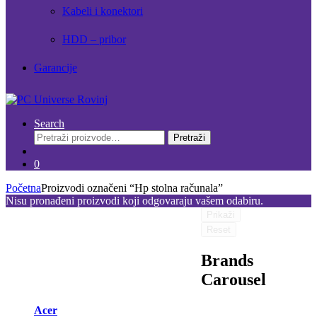
Kabeli i konektori
HDD – pribor
Garancije
Search
Pretraži:
Pretraži
0
Početna
Proizvodi označeni “Hp stolna računala”
Nisu pronađeni proizvodi koji odgovaraju vašem odabiru.
Prikaži
Reset
Brands
Carousel
Acer