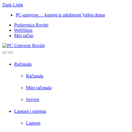
Dark
Light
Skip
Skip
PC-universe… kupnja iz udobnosti Vašeg doma
to
to
Poslovnica Rovinj
navigation
content
WebShop
Moj račun
Open
Close
Računala
Računala
Mini računala
Serveri
Laptopi i oprema
Laptopi