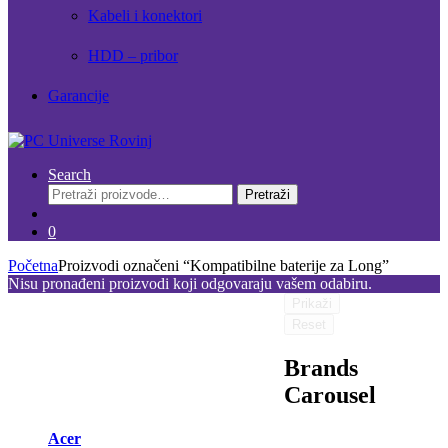
Kabeli i konektori
HDD – pribor
Garancije
Search
Pretraži:
Pretraži
0
Početna
Proizvodi označeni “Kompatibilne baterije za Long”
Nisu pronađeni proizvodi koji odgovaraju vašem odabiru.
Prikaži
Reset
Brands
Carousel
Acer