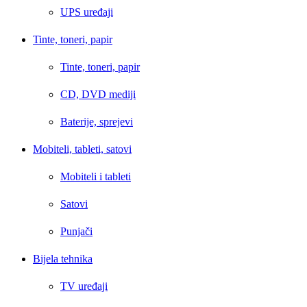
UPS uređaji
Tinte, toneri, papir
Tinte, toneri, papir
CD, DVD mediji
Baterije, sprejevi
Mobiteli, tableti, satovi
Mobiteli i tableti
Satovi
Punjači
Bijela tehnika
TV uređaji