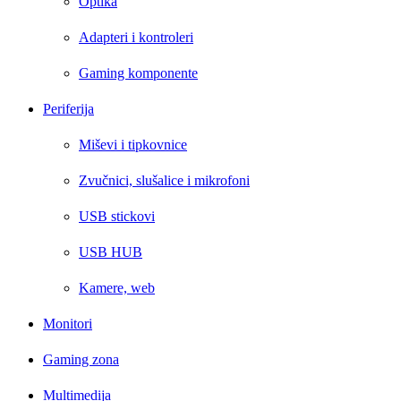
Optika
Adapteri i kontroleri
Gaming komponente
Periferija
Miševi i tipkovnice
Zvučnici, slušalice i mikrofoni
USB stickovi
USB HUB
Kamere, web
Monitori
Gaming zona
Multimedija