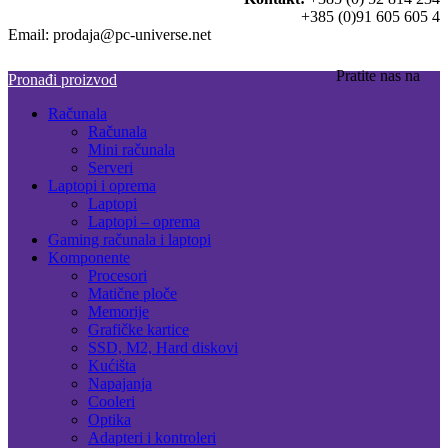
+385 (0)91 605 605 4
Email: prodaja@pc-universe.net
Pratite nas na
Pronađi proizvod
Računala
Računala
Mini računala
Serveri
Laptopi i oprema
Laptopi
Laptopi – oprema
Gaming računala i laptopi
Komponente
Procesori
Matične ploče
Memorije
Grafičke kartice
SSD, M2, Hard diskovi
Kućišta
Napajanja
Cooleri
Optika
Adapteri i kontroleri