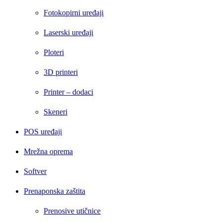
Fotokopirni uređaji
Laserski uređaji
Ploteri
3D printeri
Printer – dodaci
Skeneri
POS uređaji
Mrežna oprema
Softver
Prenaponska zaštita
Prenosive utičnice