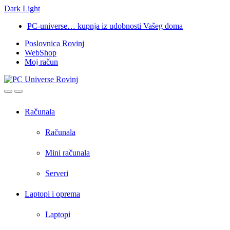
Dark
Light
Skip
Skip
PC-universe… kupnja iz udobnosti Vašeg doma
to
to
Poslovnica Rovinj
navigation
content
WebShop
Moj račun
Open
Close
Računala
Računala
Mini računala
Serveri
Laptopi i oprema
Laptopi