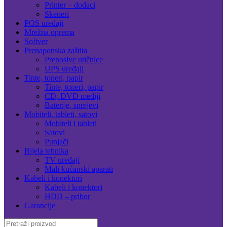
Printer – dodaci
Skeneri
POS uređaji
Mrežna oprema
Softver
Prenaponska zaštita
Prenosive utičnice
UPS uređaji
Tinte, toneri, papir
Tinte, toneri, papir
CD, DVD mediji
Baterije, sprejevi
Mobiteli, tableti, satovi
Mobiteli i tableti
Satovi
Punjači
Bijela tehnika
TV uređaji
Mali kućanski aparati
Kabeli i konektori
Kabeli i konektori
HDD – pribor
Garancije
Search