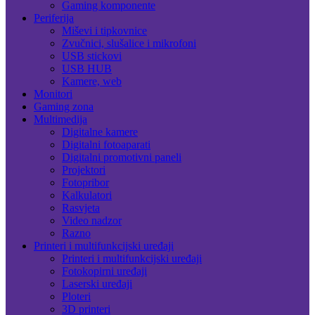
Gaming komponente
Periferija
Miševi i tipkovnice
Zvučnici, slušalice i mikrofoni
USB stickovi
USB HUB
Kamere, web
Monitori
Gaming zona
Multimedija
Digitalne kamere
Digitalni fotoaparati
Digitalni promotivni paneli
Projektori
Fotopribor
Kalkulatori
Rasvjeta
Video nadzor
Razno
Printeri i multifunkcijski uređaji
Printeri i multifunkcijski uređaji
Fotokopirni uređaji
Laserski uređaji
Ploteri
3D printeri