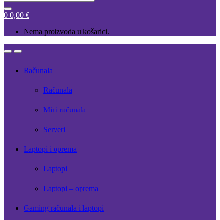
for:
0
0,00
€
Nema proizvoda u košarici.
Open
Close
Računala
Računala
Mini računala
Serveri
Laptopi i oprema
Laptopi
Laptopi – oprema
Gaming računala i laptopi