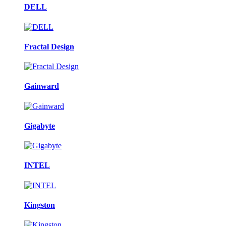
DELL
Fractal Design
Gainward
Gigabyte
INTEL
Kingston