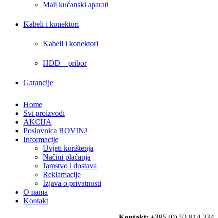
Mali kućanski aparati
Kabeli i konektori
Kabeli i konektori
HDD – pribor
Garancije
Home
Svi proizvodi
AKCIJA
Poslovnica ROVINJ
Informacije
Uvjeti korištenja
Načini plaćanja
Jamstvo i dostava
Reklamacije
Izjava o privatnosti
O nama
Kontakt
Kontakt:
+385 (0) 52 814 234