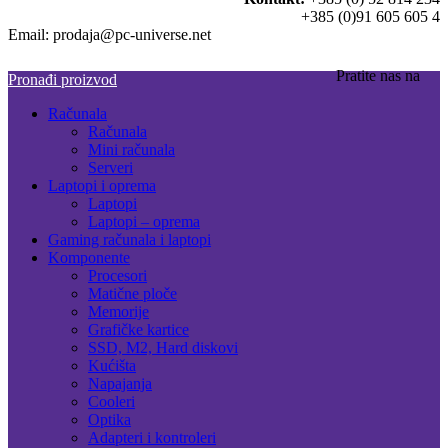
+385 (0)91 605 605 4
Email: prodaja@pc-universe.net
Pratite nas na
Pronađi proizvod
Računala
Računala
Mini računala
Serveri
Laptopi i oprema
Laptopi
Laptopi – oprema
Gaming računala i laptopi
Komponente
Procesori
Matične ploče
Memorije
Grafičke kartice
SSD, M2, Hard diskovi
Kućišta
Napajanja
Cooleri
Optika
Adapteri i kontroleri