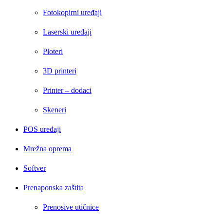
Fotokopirni uređaji
Laserski uređaji
Ploteri
3D printeri
Printer – dodaci
Skeneri
POS uređaji
Mrežna oprema
Softver
Prenaponska zaštita
Prenosive utičnice