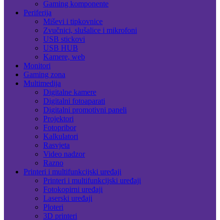
Gaming komponente
Periferija
Miševi i tipkovnice
Zvučnici, slušalice i mikrofoni
USB stickovi
USB HUB
Kamere, web
Monitori
Gaming zona
Multimedija
Digitalne kamere
Digitalni fotoaparati
Digitalni promotivni paneli
Projektori
Fotopribor
Kalkulatori
Rasvjeta
Video nadzor
Razno
Printeri i multifunkcijski uređaji
Printeri i multifunkcijski uređaji
Fotokopirni uređaji
Laserski uređaji
Ploteri
3D printeri