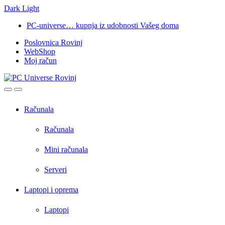
Dark
Light
Skip
Skip
PC-universe… kupnja iz udobnosti Vašeg doma
to
to
Poslovnica Rovinj
navigation
content
WebShop
Moj račun
Open
Close
Računala
Računala
Mini računala
Serveri
Laptopi i oprema
Laptopi