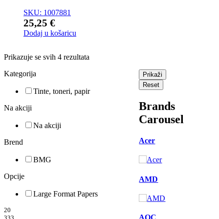
SKU: 1007881
25,25
€
Dodaj u košaricu
Prikazuje se svih 4 rezultata
Kategorija
Prikaži
Reset
Tinte, toneri, papir
Brands
Na akciji
Carousel
Na akciji
Acer
Brend
BMG
Opcije
AMD
Large Format Papers
20
AOC
333