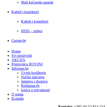
Mali kućanski aparati
Kabeli i konektori
Kabeli i konektori
HDD – pribor
Garancije
Home
Svi proizvodi
AKCIJA
Poslovnica ROVINJ
Informacije
Uvjeti korištenja
Načini plaćanja
Jamstvo i dostava
Reklamacije
Izjava o privatnosti
O nama
Kontakt
Kontakt:
+385 (0) 52 814 234