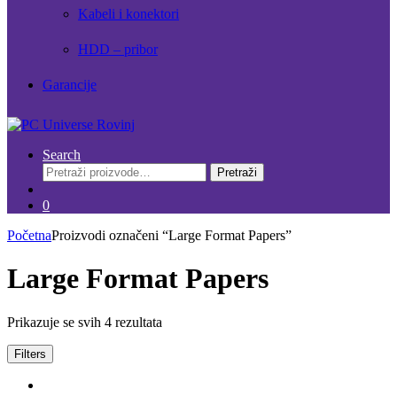
Kabeli i konektori
HDD – pribor
Garancije
Search
Pretraži:
Pretraži
0
Početna
Proizvodi označeni “Large Format Papers”
Large Format Papers
Prikazuje se svih 4 rezultata
Filters