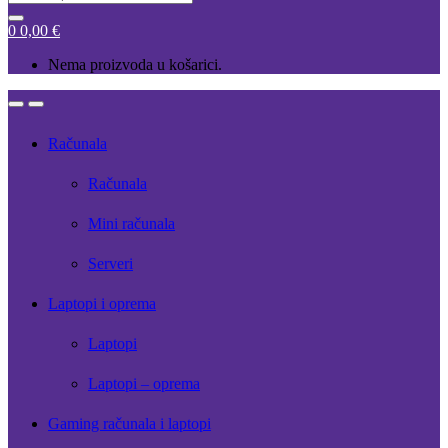
for:
0
0,00
€
Nema proizvoda u košarici.
Open
Close
Računala
Računala
Mini računala
Serveri
Laptopi i oprema
Laptopi
Laptopi – oprema
Gaming računala i laptopi