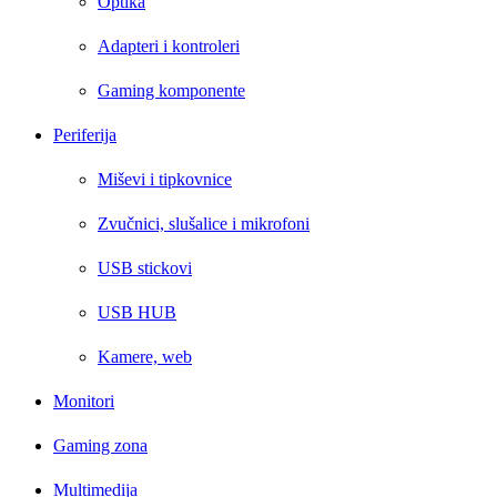
Optika
Adapteri i kontroleri
Gaming komponente
Periferija
Miševi i tipkovnice
Zvučnici, slušalice i mikrofoni
USB stickovi
USB HUB
Kamere, web
Monitori
Gaming zona
Multimedija