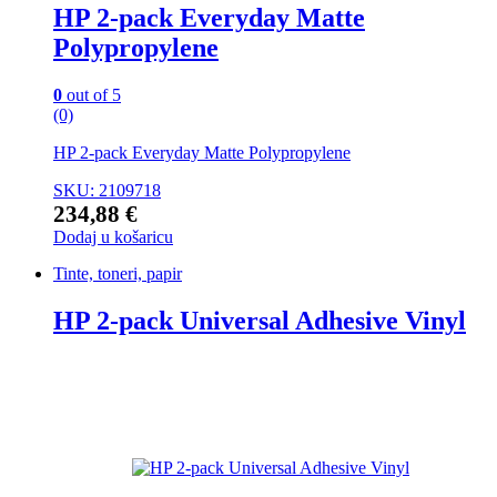
HP 2-pack Everyday Matte
Polypropylene
0
out of 5
(0)
HP 2-pack Everyday Matte Polypropylene
SKU: 2109718
234,88
€
Dodaj u košaricu
Tinte, toneri, papir
HP 2-pack Universal Adhesive Vinyl