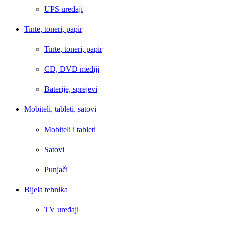
UPS uređaji
Tinte, toneri, papir
Tinte, toneri, papir
CD, DVD mediji
Baterije, sprejevi
Mobiteli, tableti, satovi
Mobiteli i tableti
Satovi
Punjači
Bijela tehnika
TV uređaji