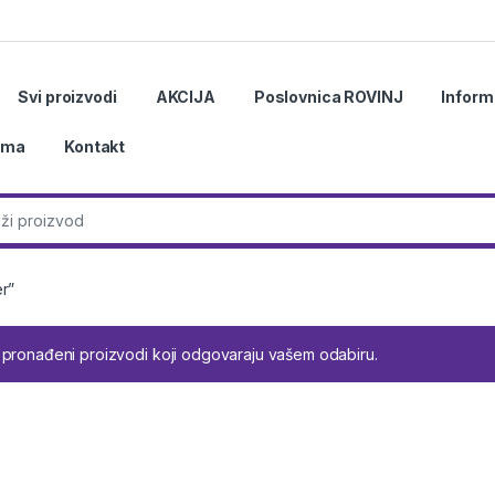
Svi proizvodi
AKCIJA
Poslovnica ROVINJ
Inform
ama
Kontakt
r:
r”
 pronađeni proizvodi koji odgovaraju vašem odabiru.