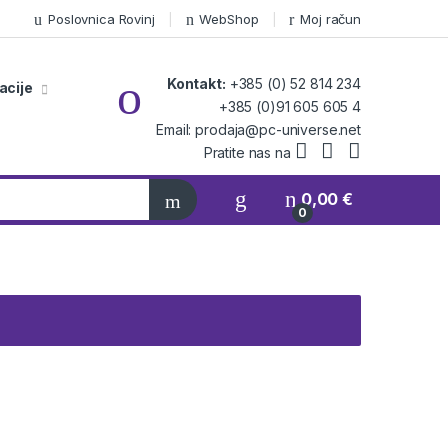
Poslovnica Rovinj
WebShop
Moj račun
Kontakt:
+385 (0) 52 814 234
acije
+385 (0)91 605 605 4
Email: prodaja@pc-universe.net
Pratite nas na
0,00
€
0