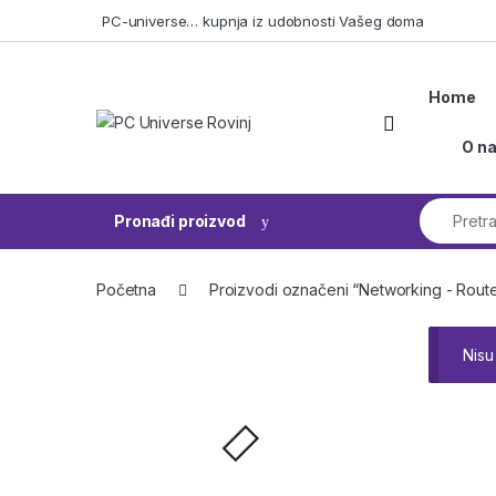
Skip to navigation
Skip to content
PC-universe… kupnja iz udobnosti Vašeg doma
Home
Open
O n
Search fo
Pronađi proizvod
Početna
Proizvodi označeni “Networking - Route
Nisu