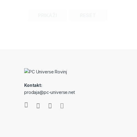
PRIKAŽI
RESET
Brands Carousel
Kontakt:
prodaja@pc-universe.net