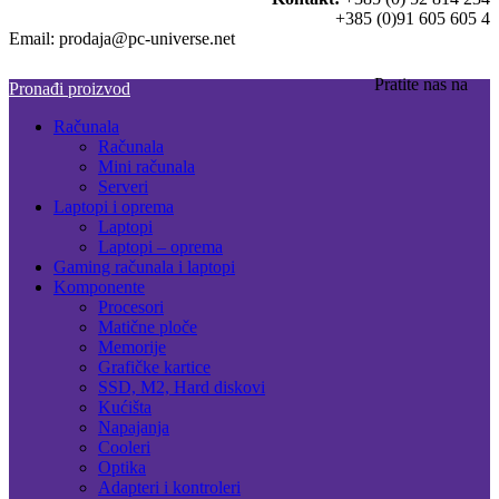
+385 (0)91 605 605 4
Email: prodaja@pc-universe.net
Pratite nas na
Pronađi proizvod
Računala
Računala
Mini računala
Serveri
Laptopi i oprema
Laptopi
Laptopi – oprema
Gaming računala i laptopi
Komponente
Procesori
Matične ploče
Memorije
Grafičke kartice
SSD, M2, Hard diskovi
Kućišta
Napajanja
Cooleri
Optika
Adapteri i kontroleri