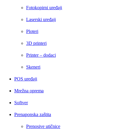
Fotokopirni uređaji
Laserski uređaji
Ploteri
3D printeri
Printer – dodaci
Skeneri
POS uređaji
Mrežna oprema
Softver
Prenaponska zaštita
Prenosive utičnice