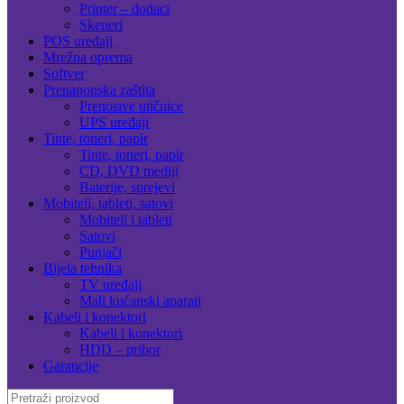
Printer – dodaci
Skeneri
POS uređaji
Mrežna oprema
Softver
Prenaponska zaštita
Prenosive utičnice
UPS uređaji
Tinte, toneri, papir
Tinte, toneri, papir
CD, DVD mediji
Baterije, sprejevi
Mobiteli, tableti, satovi
Mobiteli i tableti
Satovi
Punjači
Bijela tehnika
TV uređaji
Mali kućanski aparati
Kabeli i konektori
Kabeli i konektori
HDD – pribor
Garancije
Search