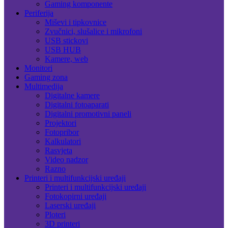
Gaming komponente
Periferija
Miševi i tipkovnice
Zvučnici, slušalice i mikrofoni
USB stickovi
USB HUB
Kamere, web
Monitori
Gaming zona
Multimedija
Digitalne kamere
Digitalni fotoaparati
Digitalni promotivni paneli
Projektori
Fotopribor
Kalkulatori
Rasvjeta
Video nadzor
Razno
Printeri i multifunkcijski uređaji
Printeri i multifunkcijski uređaji
Fotokopirni uređaji
Laserski uređaji
Ploteri
3D printeri