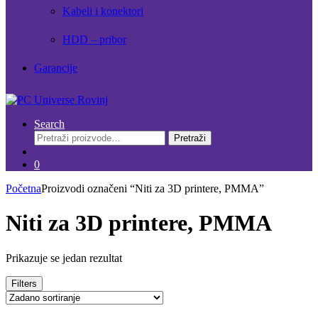
Kabeli i konektori
HDD – pribor
Garancije
Search
Pretraži:
Pretraži
0
Početna
Proizvodi označeni “Niti za 3D printere, PMMA”
Niti za 3D printere, PMMA
Prikazuje se jedan rezultat
Filters