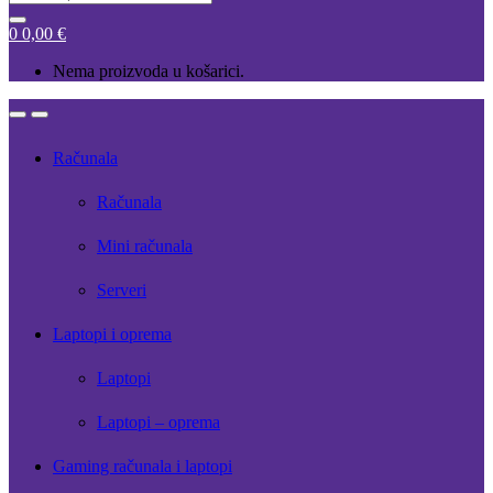
for:
0
0,00
€
Nema proizvoda u košarici.
Open
Close
Računala
Računala
Mini računala
Serveri
Laptopi i oprema
Laptopi
Laptopi – oprema
Gaming računala i laptopi