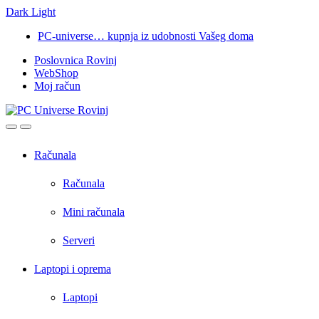
Dark
Light
Skip
Skip
PC-universe… kupnja iz udobnosti Vašeg doma
to
to
Poslovnica Rovinj
navigation
content
WebShop
Moj račun
Open
Close
Računala
Računala
Mini računala
Serveri
Laptopi i oprema
Laptopi