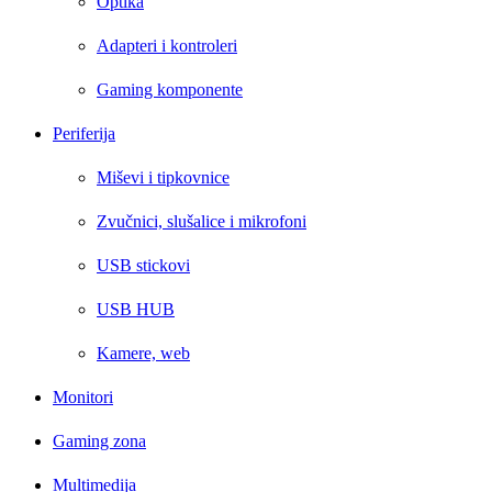
Optika
Adapteri i kontroleri
Gaming komponente
Periferija
Miševi i tipkovnice
Zvučnici, slušalice i mikrofoni
USB stickovi
USB HUB
Kamere, web
Monitori
Gaming zona
Multimedija