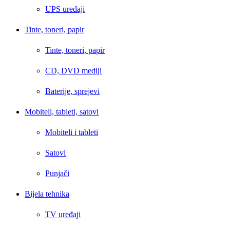
UPS uređaji
Tinte, toneri, papir
Tinte, toneri, papir
CD, DVD mediji
Baterije, sprejevi
Mobiteli, tableti, satovi
Mobiteli i tableti
Satovi
Punjači
Bijela tehnika
TV uređaji