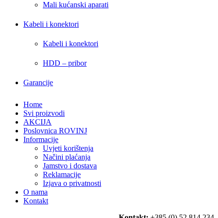
Mali kućanski aparati
Kabeli i konektori
Kabeli i konektori
HDD – pribor
Garancije
Home
Svi proizvodi
AKCIJA
Poslovnica ROVINJ
Informacije
Uvjeti korištenja
Načini plaćanja
Jamstvo i dostava
Reklamacije
Izjava o privatnosti
O nama
Kontakt
Kontakt:
+385 (0) 52 814 234