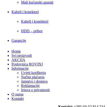
Mali kućanski aparati
Kabeli i konektori
Kabeli i konektori
HDD – pribor
Garancije
Home
Svi proizvodi
AKCIJA
Poslovnica ROVINJ
Informacije
Uvjeti korištenja
Načini plaćanja
Jamstvo i dostava
Reklamacije
Izjava o privatnosti
O nama
Kontakt
Kontakt:
+385 (0) 52 814 234