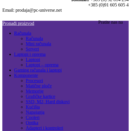
+385 (0)91 605 605 4
Email: prodaja@pc-universe.net
Pratite nas na
Pronađi proizvod
Računala
Računala
Mini računala
Serveri
Laptopi i oprema
Laptopi
Laptopi – oprema
Gaming računala i laptopi
Komponente
Procesori
Matične ploče
Memorije
Grafičke kartice
SSD, M2, Hard diskovi
Kućišta
Napajanja
Cooleri
Optika
Adapteri i kontroleri