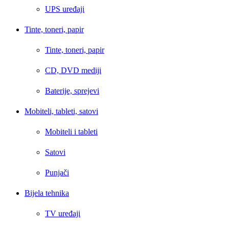
UPS uređaji
Tinte, toneri, papir
Tinte, toneri, papir
CD, DVD mediji
Baterije, sprejevi
Mobiteli, tableti, satovi
Mobiteli i tableti
Satovi
Punjači
Bijela tehnika
TV uređaji