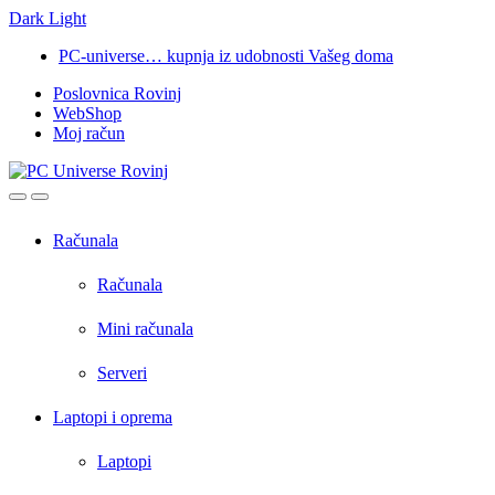
Dark
Light
Skip
Skip
PC-universe… kupnja iz udobnosti Vašeg doma
to
to
Poslovnica Rovinj
navigation
content
WebShop
Moj račun
Open
Close
Računala
Računala
Mini računala
Serveri
Laptopi i oprema
Laptopi