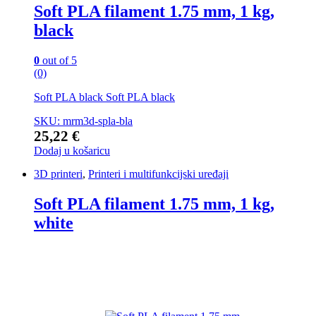
Soft PLA filament 1.75 mm, 1 kg,
black
0
out of 5
(0)
Soft PLA black Soft PLA black
SKU: mrm3d-spla-bla
25,22
€
Dodaj u košaricu
3D printeri
,
Printeri i multifunkcijski uređaji
Soft PLA filament 1.75 mm, 1 kg,
white