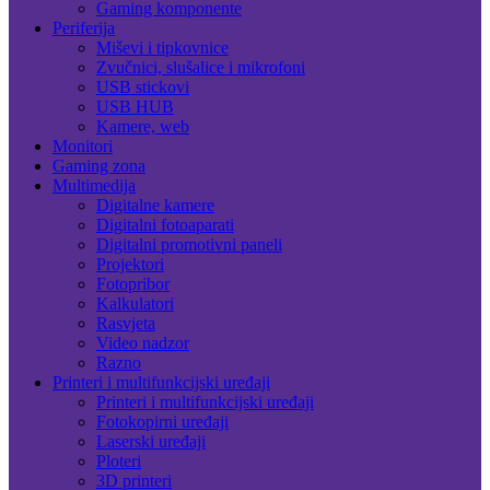
Gaming komponente
Periferija
Miševi i tipkovnice
Zvučnici, slušalice i mikrofoni
USB stickovi
USB HUB
Kamere, web
Monitori
Gaming zona
Multimedija
Digitalne kamere
Digitalni fotoaparati
Digitalni promotivni paneli
Projektori
Fotopribor
Kalkulatori
Rasvjeta
Video nadzor
Razno
Printeri i multifunkcijski uređaji
Printeri i multifunkcijski uređaji
Fotokopirni uređaji
Laserski uređaji
Ploteri
3D printeri