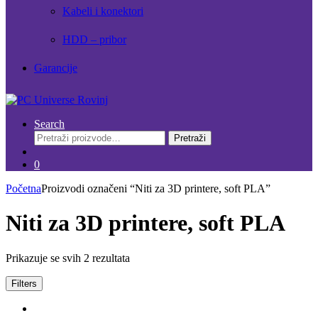
Kabeli i konektori
HDD – pribor
Garancije
Search
Pretraži:
Pretraži
0
Početna
Proizvodi označeni “Niti za 3D printere, soft PLA”
Niti za 3D printere, soft PLA
Prikazuje se svih 2 rezultata
Filters