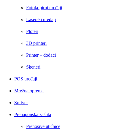
Fotokopirni uređaji
Laserski uređaji
Ploteri
3D printeri
Printer – dodaci
Skeneri
POS uređaji
Mrežna oprema
Softver
Prenaponska zaštita
Prenosive utičnice