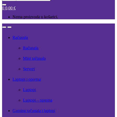
for:
0
0,00
€
Nema proizvoda u košarici.
Open
Close
Računala
Računala
Mini računala
Serveri
Laptopi i oprema
Laptopi
Laptopi – oprema
Gaming računala i laptopi