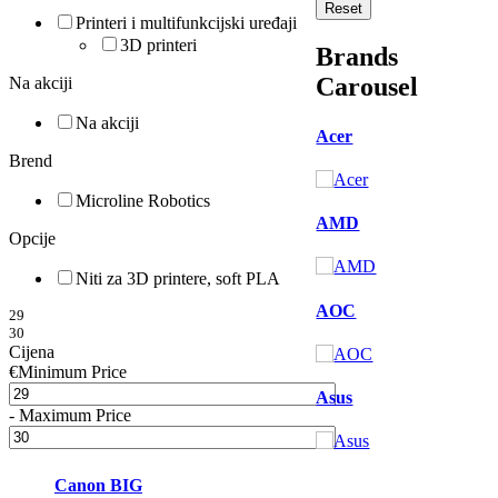
Reset
Printeri i multifunkcijski uređaji
3D printeri
Brands
Carousel
Na akciji
Na akciji
Acer
Brend
Microline Robotics
AMD
Opcije
Niti za 3D printere, soft PLA
AOC
29
30
Cijena
€
Minimum Price
Asus
-
Maximum Price
Canon BIG