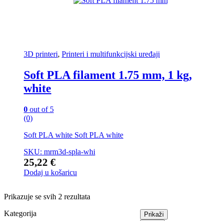
3D printeri
,
Printeri i multifunkcijski uređaji
Soft PLA filament 1.75 mm, 1 kg,
white
0
out of 5
(0)
Soft PLA white Soft PLA white
SKU: mrm3d-spla-whi
25,22
€
Dodaj u košaricu
Prikazuje se svih 2 rezultata
Kategorija
Prikaži