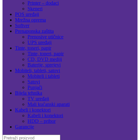
Printer – dodaci
Skeneri
POS uređaji
Mrežna oprema
Softver
Prenaponska zaštita
Prenosive utičnice
UPS uređaji
Tinte, toneri, papir
Tinte, toneri, papir
CD, DVD mediji
Baterije, sprejevi
Mobiteli, tableti, satovi
Mobiteli i tableti
Satovi
Punjači
Bijela tehnika
TV uređaji
Mali kućanski aparati
Kabeli i konektori
Kabeli i konektori
HDD – pribor
Garancije
Search