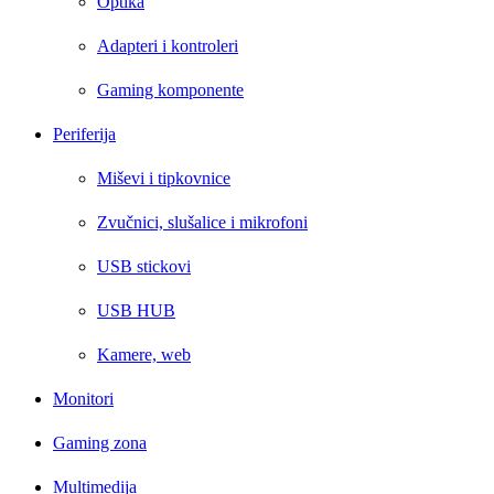
Optika
Adapteri i kontroleri
Gaming komponente
Periferija
Miševi i tipkovnice
Zvučnici, slušalice i mikrofoni
USB stickovi
USB HUB
Kamere, web
Monitori
Gaming zona
Multimedija