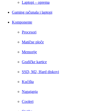
Laptopi – oprema
Gaming računala i laptopi
Komponente
Procesori
Matične ploče
Memorije
Grafičke kartice
SSD, M2, Hard diskovi
Kućišta
Napajanja
Cooleri