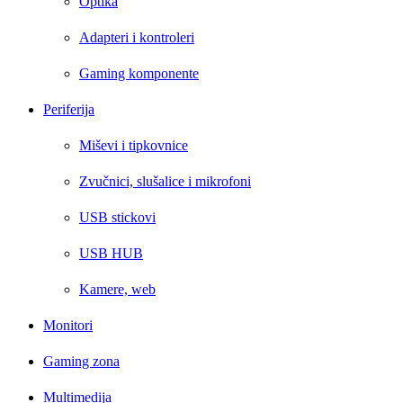
Optika
Adapteri i kontroleri
Gaming komponente
Periferija
Miševi i tipkovnice
Zvučnici, slušalice i mikrofoni
USB stickovi
USB HUB
Kamere, web
Monitori
Gaming zona
Multimedija