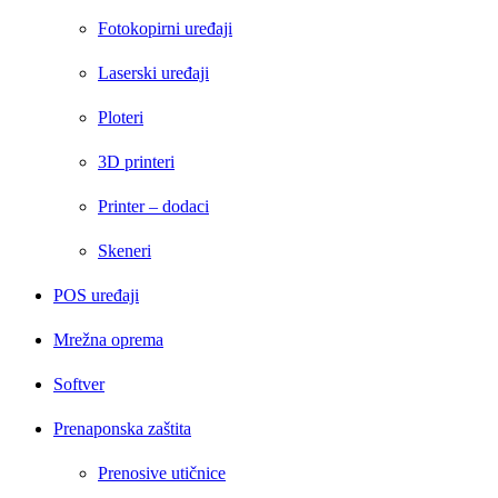
Fotokopirni uređaji
Laserski uređaji
Ploteri
3D printeri
Printer – dodaci
Skeneri
POS uređaji
Mrežna oprema
Softver
Prenaponska zaštita
Prenosive utičnice