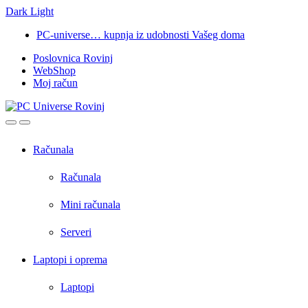
Dark
Light
Skip
Skip
PC-universe… kupnja iz udobnosti Vašeg doma
to
to
Poslovnica Rovinj
navigation
content
WebShop
Moj račun
Open
Close
Računala
Računala
Mini računala
Serveri
Laptopi i oprema
Laptopi