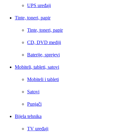
UPS uređaji
Tinte, toneri, papir
Tinte, toneri, papir
CD, DVD mediji
Baterije, sprejevi
Mobiteli, tableti, satovi
Mobiteli i tableti
Satovi
Punjači
Bijela tehnika
TV uređaji