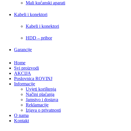
Mali kućanski aparati
Kabeli i konektori
Kabeli i konektori
HDD – pribor
Garancije
Home
Svi proizvodi
AKCIJA
Poslovnica ROVINJ
Informacije
Uvjeti korištenja
Načini plaćanja
Jamstvo i dostava
Reklamacije
Izjava o privatnosti
O nama
Kontakt