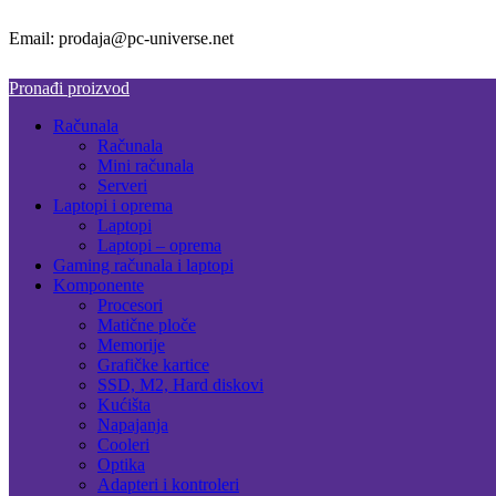
Email: prodaja@pc-universe.net
Pronađi proizvod
Računala
Računala
Mini računala
Serveri
Laptopi i oprema
Laptopi
Laptopi – oprema
Gaming računala i laptopi
Komponente
Procesori
Matične ploče
Memorije
Grafičke kartice
SSD, M2, Hard diskovi
Kućišta
Napajanja
Cooleri
Optika
Adapteri i kontroleri