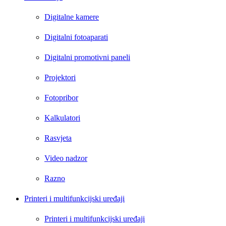
Digitalne kamere
Digitalni fotoaparati
Digitalni promotivni paneli
Projektori
Fotopribor
Kalkulatori
Rasvjeta
Video nadzor
Razno
Printeri i multifunkcijski uređaji
Printeri i multifunkcijski uređaji