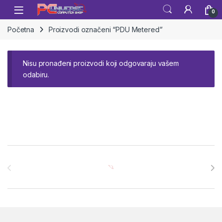
Skip to navigation
Skip to content
Open
0
Početna
Proizvodi označeni “PDU Metered”
Nisu pronađeni proizvodi koji odgovaraju vašem
odabiru.
Brands Carousel