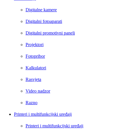
Digitalne kamere
Digitalni fotoaparati
Digitalni promotivni paneli
Projektori
Fotopribor
Kalkulatori
Rasvjeta
Video nadzor
Razno
Printeri i multifunkcijski uređaji
Printeri i multifunkcijski uređaji