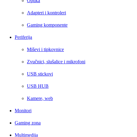
Optika
Adapteri i kontroleri
Gaming komponente
Periferija
Miševi i tipkovnice
Zvučnici, slušalice i mikrofoni
USB stickovi
USB HUB
Kamere, web
Monitori
Gaming zona
Multimedija