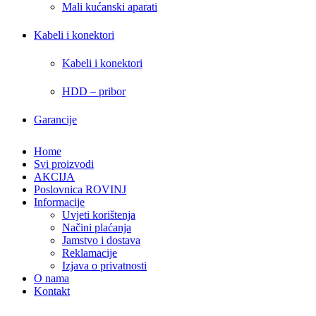
Mali kućanski aparati
Kabeli i konektori
Kabeli i konektori
HDD – pribor
Garancije
Home
Svi proizvodi
AKCIJA
Poslovnica ROVINJ
Informacije
Uvjeti korištenja
Načini plaćanja
Jamstvo i dostava
Reklamacije
Izjava o privatnosti
O nama
Kontakt