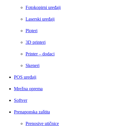
Fotokopirni uređaji
Laserski uređaji
Ploteri
3D printeri
Printer – dodaci
Skeneri
POS uređaji
Mrežna oprema
Softver
Prenaponska zaštita
Prenosive utičnice