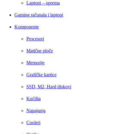
Laptopi – oprema
Gaming računala i laptopi
Komponente
Procesori
Matične ploče
Memorije
Grafičke kartice
SSD, M2, Hard diskovi
Kućišta
Napajanja
Cooleri