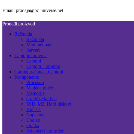
Email: prodaja@pc-universe.net
Pronađi proizvod
Računala
Računala
Mini računala
Serveri
Laptopi i oprema
Laptopi
Laptopi – oprema
Gaming računala i laptopi
Komponente
Procesori
Matične ploče
Memorije
Grafičke kartice
SSD, M2, Hard diskovi
Kućišta
Napajanja
Cooleri
Optika
Adapteri i kontroleri