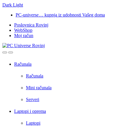
Dark
Light
Skip
Skip
PC-universe… kupnja iz udobnosti Vašeg doma
to
to
Poslovnica Rovinj
navigation
content
WebShop
Moj račun
Open
Close
Računala
Računala
Mini računala
Serveri
Laptopi i oprema
Laptopi