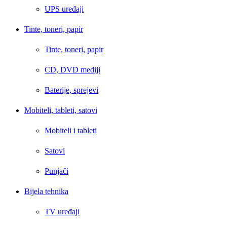
UPS uređaji
Tinte, toneri, papir
Tinte, toneri, papir
CD, DVD mediji
Baterije, sprejevi
Mobiteli, tableti, satovi
Mobiteli i tableti
Satovi
Punjači
Bijela tehnika
TV uređaji