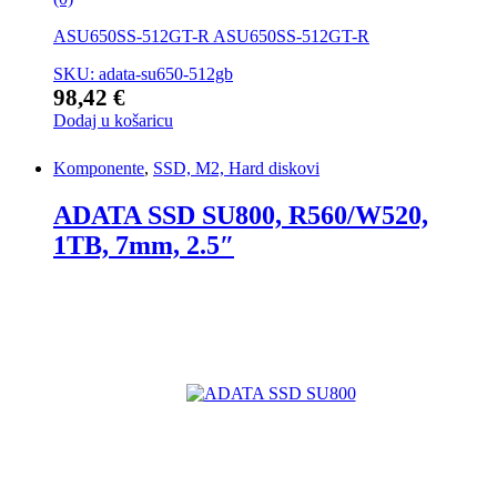
ASU650SS-512GT-R ASU650SS-512GT-R
SKU: adata-su650-512gb
98,42
€
Dodaj u košaricu
Komponente
,
SSD, M2, Hard diskovi
ADATA SSD SU800, R560/W520,
1TB, 7mm, 2.5″