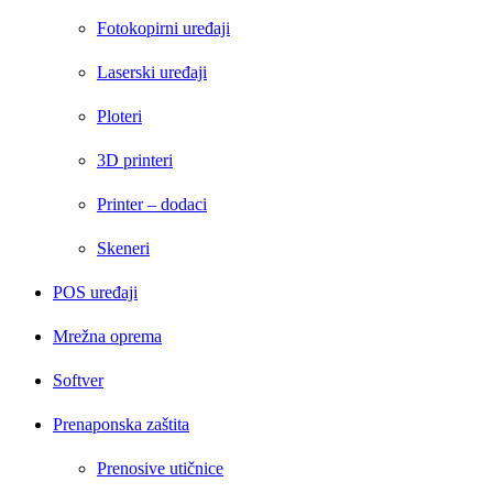
Fotokopirni uređaji
Laserski uređaji
Ploteri
3D printeri
Printer – dodaci
Skeneri
POS uređaji
Mrežna oprema
Softver
Prenaponska zaštita
Prenosive utičnice