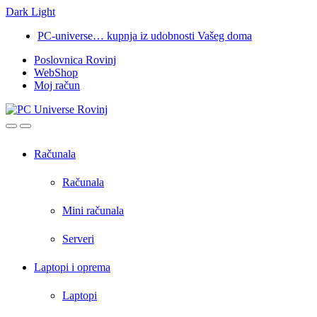
Dark
Light
Skip
Skip
PC-universe… kupnja iz udobnosti Vašeg doma
to
to
Poslovnica Rovinj
navigation
content
WebShop
Moj račun
Open
Close
Računala
Računala
Mini računala
Serveri
Laptopi i oprema
Laptopi