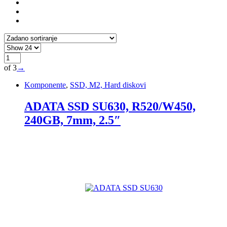
of 3
→
Komponente
,
SSD, M2, Hard diskovi
ADATA SSD SU630, R520/W450,
240GB, 7mm, 2.5″