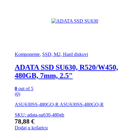
Komponente
,
SSD, M2, Hard diskovi
ADATA SSD SU630, R520/W450,
480GB, 7mm, 2.5″
0
out of 5
(0)
ASU630SS-480GQ-R ASU630SS-480GQ-R
SKU: adata-su630-480gb
78,88
€
Dodaj u košaricu