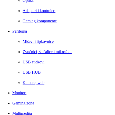
Optika
Adapteri i kontroleri
Gaming komponente
Periferija
Miševi i tipkovnice
Zvučnici, slušalice i mikrofoni
USB stickovi
USB HUB
Kamere, web
Monitori
Gaming zona
Multimedija