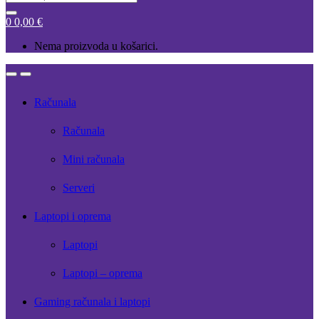
for:
0
0,00
€
Nema proizvoda u košarici.
Open
Close
Računala
Računala
Mini računala
Serveri
Laptopi i oprema
Laptopi
Laptopi – oprema
Gaming računala i laptopi