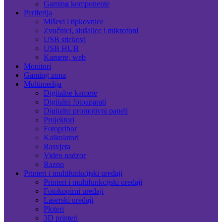
Gaming komponente
Periferija
Miševi i tipkovnice
Zvučnici, slušalice i mikrofoni
USB stickovi
USB HUB
Kamere, web
Monitori
Gaming zona
Multimedija
Digitalne kamere
Digitalni fotoaparati
Digitalni promotivni paneli
Projektori
Fotopribor
Kalkulatori
Rasvjeta
Video nadzor
Razno
Printeri i multifunkcijski uređaji
Printeri i multifunkcijski uređaji
Fotokopirni uređaji
Laserski uređaji
Ploteri
3D printeri