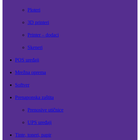
Ploteri
3D printeri
Printer – dodaci
Skeneri
POS uređaji
Mrežna oprema
Softver
Prenaponska zaštita
Prenosive utičnice
UPS uređaji
Tinte, toneri, papir