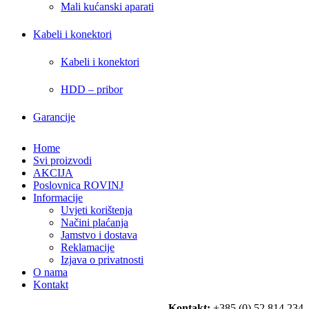
Mali kućanski aparati
Kabeli i konektori
Kabeli i konektori
HDD – pribor
Garancije
Home
Svi proizvodi
AKCIJA
Poslovnica ROVINJ
Informacije
Uvjeti korištenja
Načini plaćanja
Jamstvo i dostava
Reklamacije
Izjava o privatnosti
O nama
Kontakt
Kontakt:
+385 (0) 52 814 234