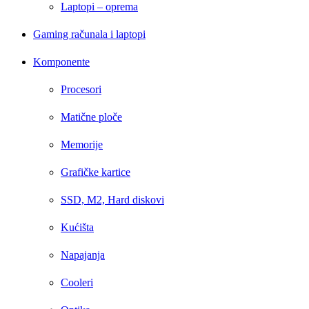
Laptopi – oprema
Gaming računala i laptopi
Komponente
Procesori
Matične ploče
Memorije
Grafičke kartice
SSD, M2, Hard diskovi
Kućišta
Napajanja
Cooleri