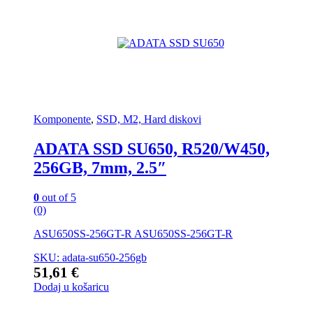
Komponente
,
SSD, M2, Hard diskovi
ADATA SSD SU650, R520/W450,
256GB, 7mm, 2.5″
0
out of 5
(0)
ASU650SS-256GT-R ASU650SS-256GT-R
SKU: adata-su650-256gb
51,61
€
Dodaj u košaricu