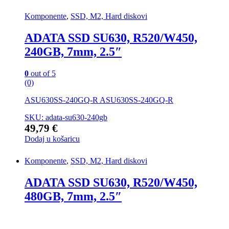
Komponente
,
SSD, M2, Hard diskovi
ADATA SSD SU630, R520/W450,
240GB, 7mm, 2.5″
0
out of 5
(0)
ASU630SS-240GQ-R ASU630SS-240GQ-R
SKU: adata-su630-240gb
49,79
€
Dodaj u košaricu
Komponente
,
SSD, M2, Hard diskovi
ADATA SSD SU630, R520/W450,
480GB, 7mm, 2.5″