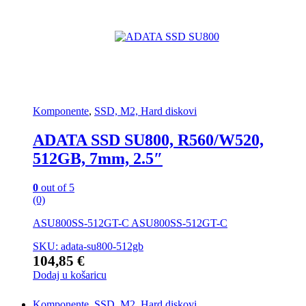
Komponente
,
SSD, M2, Hard diskovi
ADATA SSD SU800, R560/W520,
512GB, 7mm, 2.5″
0
out of 5
(0)
ASU800SS-512GT-C ASU800SS-512GT-C
SKU: adata-su800-512gb
104,85
€
Dodaj u košaricu
Komponente
,
SSD, M2, Hard diskovi