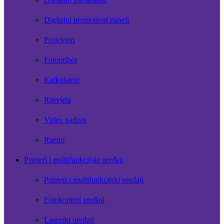
Digitalni promotivni paneli
Projektori
Fotopribor
Kalkulatori
Rasvjeta
Video nadzor
Razno
Printeri i multifunkcijski uređaji
Printeri i multifunkcijski uređaji
Fotokopirni uređaji
Laserski uređaji