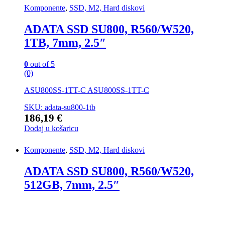
Komponente
,
SSD, M2, Hard diskovi
ADATA SSD SU800, R560/W520,
1TB, 7mm, 2.5″
0
out of 5
(0)
ASU800SS-1TT-C ASU800SS-1TT-C
SKU: adata-su800-1tb
186,19
€
Dodaj u košaricu
Komponente
,
SSD, M2, Hard diskovi
ADATA SSD SU800, R560/W520,
512GB, 7mm, 2.5″