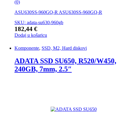
(0)
ASU630SS-960GQ-R ASU630SS-960GQ-R
SKU: adata-su630-960gb
182,44
€
Dodaj u košaricu
Komponente
,
SSD, M2, Hard diskovi
ADATA SSD SU650, R520/W450,
240GB, 7mm, 2.5″