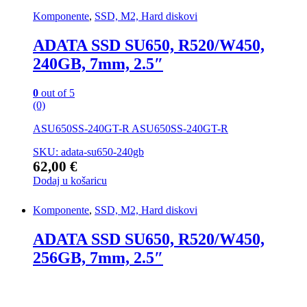
Komponente
,
SSD, M2, Hard diskovi
ADATA SSD SU650, R520/W450,
240GB, 7mm, 2.5″
0
out of 5
(0)
ASU650SS-240GT-R ASU650SS-240GT-R
SKU: adata-su650-240gb
62,00
€
Dodaj u košaricu
Komponente
,
SSD, M2, Hard diskovi
ADATA SSD SU650, R520/W450,
256GB, 7mm, 2.5″