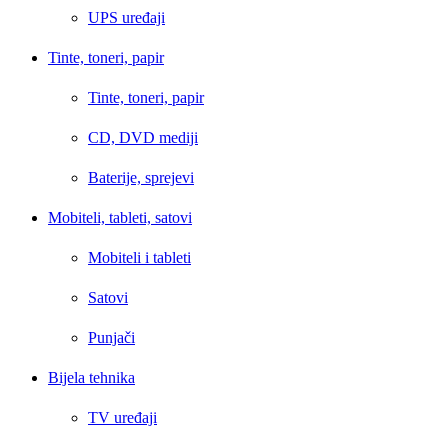
UPS uređaji
Tinte, toneri, papir
Tinte, toneri, papir
CD, DVD mediji
Baterije, sprejevi
Mobiteli, tableti, satovi
Mobiteli i tableti
Satovi
Punjači
Bijela tehnika
TV uređaji