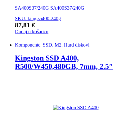
SA400S37/240G SA400S37/240G
SKU: king-sa400-240g
87,81
€
Dodaj u košaricu
Komponente
,
SSD, M2, Hard diskovi
Kingston SSD A400,
R500/W450,480GB, 7mm, 2.5″