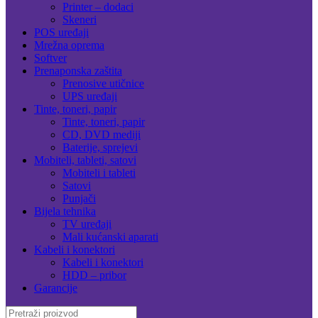
Printer – dodaci
Skeneri
POS uređaji
Mrežna oprema
Softver
Prenaponska zaštita
Prenosive utičnice
UPS uređaji
Tinte, toneri, papir
Tinte, toneri, papir
CD, DVD mediji
Baterije, sprejevi
Mobiteli, tableti, satovi
Mobiteli i tableti
Satovi
Punjači
Bijela tehnika
TV uređaji
Mali kućanski aparati
Kabeli i konektori
Kabeli i konektori
HDD – pribor
Garancije
Search