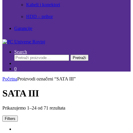
Kabeli i konektori
HDD – pribor
Garancije
Search
Pretraži:
Pretraži
0
Početna
Proizvodi označeni “SATA III”
SATA III
Prikazujemo 1–24 od 71 rezultata
Filters