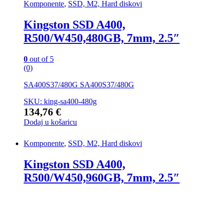
Komponente
,
SSD, M2, Hard diskovi
Kingston SSD A400,
R500/W450,480GB, 7mm, 2.5″
0
out of 5
(0)
SA400S37/480G SA400S37/480G
SKU: king-sa400-480g
134,76
€
Dodaj u košaricu
Komponente
,
SSD, M2, Hard diskovi
Kingston SSD A400,
R500/W450,960GB, 7mm, 2.5″