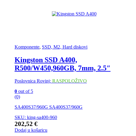
Komponente
,
SSD, M2, Hard diskovi
Kingston SSD A400,
R500/W450,960GB, 7mm, 2.5″
Poslovnica Rovinj:
RASPOLOŽIVO
0
out of 5
(0)
SA400S37/960G SA400S37/960G
SKU: king-sa400-960
202,52
€
Dodaj u košaricu