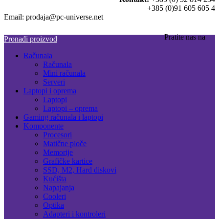
+385 (0)91 605 605 4
Email: prodaja@pc-universe.net
Pratite nas na
Pronađi proizvod
Računala
Računala
Mini računala
Serveri
Laptopi i oprema
Laptopi
Laptopi – oprema
Gaming računala i laptopi
Komponente
Procesori
Matične ploče
Memorije
Grafičke kartice
SSD, M2, Hard diskovi
Kućišta
Napajanja
Cooleri
Optika
Adapteri i kontroleri