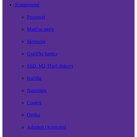
Komponente
Procesori
Matične ploče
Memorije
Grafičke kartice
SSD, M2, Hard diskovi
Kućišta
Napajanja
Cooleri
Optika
Adapteri i kontroleri