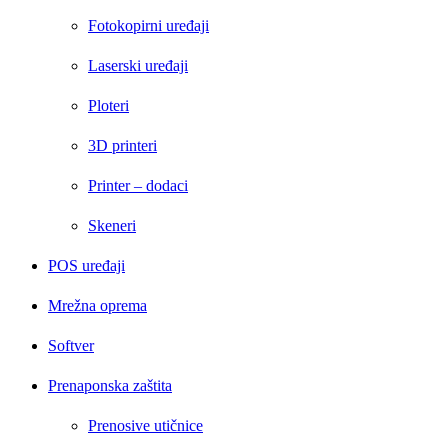
Fotokopirni uređaji
Laserski uređaji
Ploteri
3D printeri
Printer – dodaci
Skeneri
POS uređaji
Mrežna oprema
Softver
Prenaponska zaštita
Prenosive utičnice