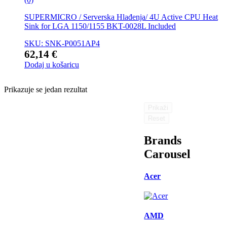
SUPERMICRO / Serverska Hlađenja/ 4U Active CPU Heat
Sink for LGA 1150/1155 BKT-0028L Included
SKU: SNK-P0051AP4
62,14
€
Dodaj u košaricu
Prikazuje se jedan rezultat
Prikaži
Reset
Brands
Carousel
Acer
AMD