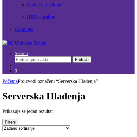
Kabeli i konektori
HDD – pribor
Garancije
Search
Pretraži:
Pretraži
0
Početna
Proizvodi označeni “Serverska Hlađenja”
Serverska Hlađenja
Prikazuje se jedan rezultat
Filters