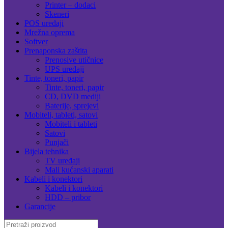
Printer – dodaci
Skeneri
POS uređaji
Mrežna oprema
Softver
Prenaponska zaštita
Prenosive utičnice
UPS uređaji
Tinte, toneri, papir
Tinte, toneri, papir
CD, DVD mediji
Baterije, sprejevi
Mobiteli, tableti, satovi
Mobiteli i tableti
Satovi
Punjači
Bijela tehnika
TV uređaji
Mali kućanski aparati
Kabeli i konektori
Kabeli i konektori
HDD – pribor
Garancije
Search