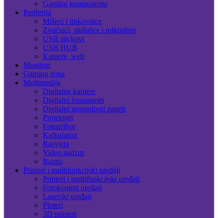
Gaming komponente
Periferija
Miševi i tipkovnice
Zvučnici, slušalice i mikrofoni
USB stickovi
USB HUB
Kamere, web
Monitori
Gaming zona
Multimedija
Digitalne kamere
Digitalni fotoaparati
Digitalni promotivni paneli
Projektori
Fotopribor
Kalkulatori
Rasvjeta
Video nadzor
Razno
Printeri i multifunkcijski uređaji
Printeri i multifunkcijski uređaji
Fotokopirni uređaji
Laserski uređaji
Ploteri
3D printeri