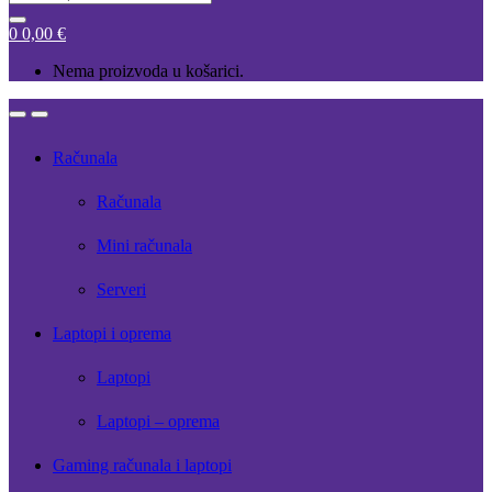
for:
0
0,00
€
Nema proizvoda u košarici.
Open
Close
Računala
Računala
Mini računala
Serveri
Laptopi i oprema
Laptopi
Laptopi – oprema
Gaming računala i laptopi