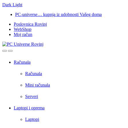
Dark
Light
Skip
Skip
PC-universe… kupnja iz udobnosti Vašeg doma
to
to
Poslovnica Rovinj
navigation
content
WebShop
Moj račun
Open
Close
Računala
Računala
Mini računala
Serveri
Laptopi i oprema
Laptopi