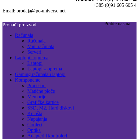
+385 (0)91 605 605 4
Email: prodaja@pc-universe.net
Pratite nas na
Pronađi proizvod
Računala
Računala
Mini računala
Serveri
Laptopi i oprema
Laptopi
Laptopi – oprema
Gaming računala i laptopi
Komponente
Procesori
Matične ploče
Memorije
Grafičke kartice
SSD, M2, Hard diskovi
Kućišta
Napajanja
Cooleri
Optika
Adapteri i kontroleri