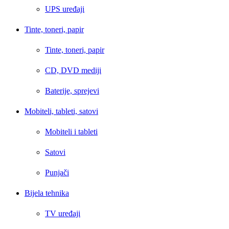
UPS uređaji
Tinte, toneri, papir
Tinte, toneri, papir
CD, DVD mediji
Baterije, sprejevi
Mobiteli, tableti, satovi
Mobiteli i tableti
Satovi
Punjači
Bijela tehnika
TV uređaji