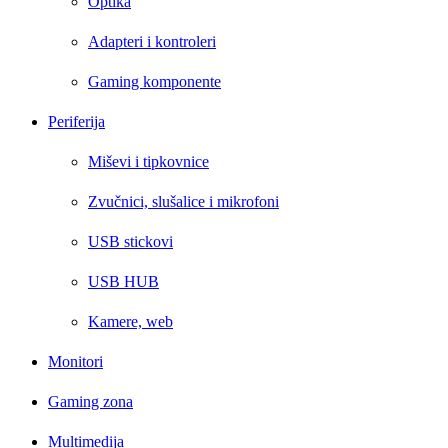
Optika
Adapteri i kontroleri
Gaming komponente
Periferija
Miševi i tipkovnice
Zvučnici, slušalice i mikrofoni
USB stickovi
USB HUB
Kamere, web
Monitori
Gaming zona
Multimedija