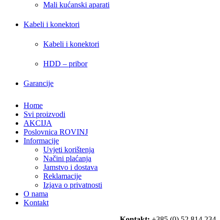
Mali kućanski aparati
Kabeli i konektori
Kabeli i konektori
HDD – pribor
Garancije
Home
Svi proizvodi
AKCIJA
Poslovnica ROVINJ
Informacije
Uvjeti korištenja
Načini plaćanja
Jamstvo i dostava
Reklamacije
Izjava o privatnosti
O nama
Kontakt
Kontakt:
+385 (0) 52 814 234