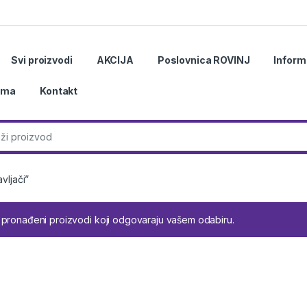
Svi proizvodi
AKCIJA
Poslovnica ROVINJ
Inform
ama
Kontakt
r:
vljači”
 pronađeni proizvodi koji odgovaraju vašem odabiru.