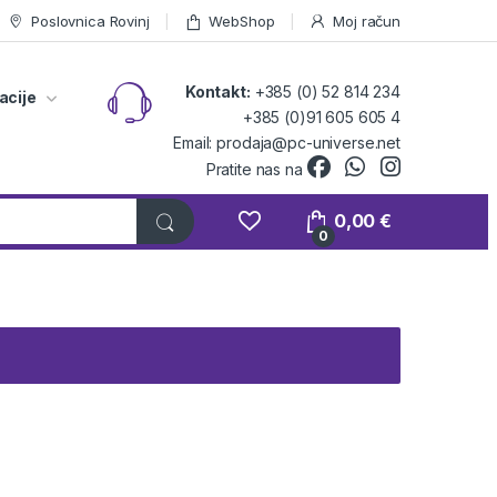
Poslovnica Rovinj
WebShop
Moj račun
Kontakt:
+385 (0) 52 814 234
acije
+385 (0)91 605 605 4
Email: prodaja@pc-universe.net
Pratite nas na
0,00
€
0