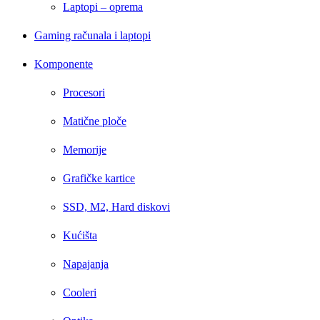
Laptopi – oprema
Gaming računala i laptopi
Komponente
Procesori
Matične ploče
Memorije
Grafičke kartice
SSD, M2, Hard diskovi
Kućišta
Napajanja
Cooleri