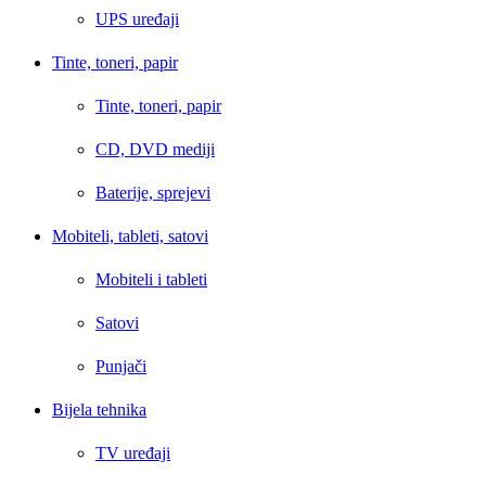
UPS uređaji
Tinte, toneri, papir
Tinte, toneri, papir
CD, DVD mediji
Baterije, sprejevi
Mobiteli, tableti, satovi
Mobiteli i tableti
Satovi
Punjači
Bijela tehnika
TV uređaji