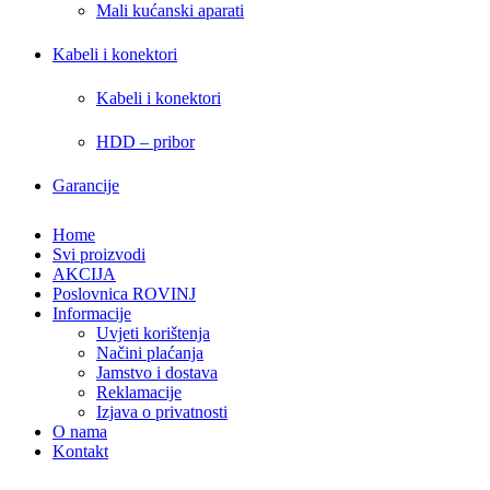
Mali kućanski aparati
Kabeli i konektori
Kabeli i konektori
HDD – pribor
Garancije
Home
Svi proizvodi
AKCIJA
Poslovnica ROVINJ
Informacije
Uvjeti korištenja
Načini plaćanja
Jamstvo i dostava
Reklamacije
Izjava o privatnosti
O nama
Kontakt