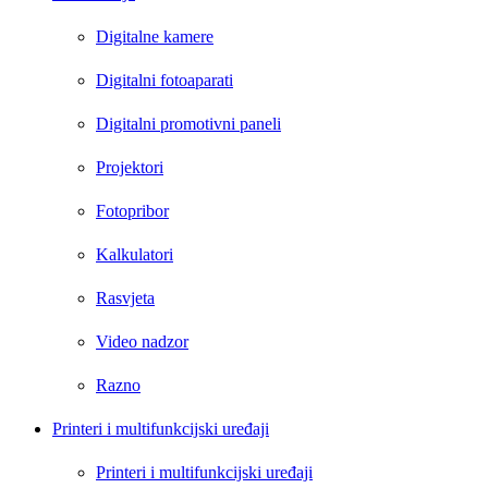
Digitalne kamere
Digitalni fotoaparati
Digitalni promotivni paneli
Projektori
Fotopribor
Kalkulatori
Rasvjeta
Video nadzor
Razno
Printeri i multifunkcijski uređaji
Printeri i multifunkcijski uređaji