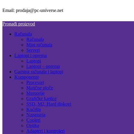
Email: prodaja@pc-universe.net
Pronađi proizvod
Računala
Računala
Mini računala
Serveri
Laptopi i oprema
Laptopi
Laptopi – oprema
Gaming računala i laptopi
Komponente
Procesori
Matične ploče
Memorije
Grafičke kartice
SSD, M2, Hard diskovi
Kućišta
Napajanja
Cooleri
Optika
Adapteri i kontroleri