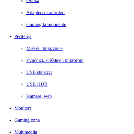
Optika
Adapteri i kontroleri
Gaming komponente
Periferija
Miševi i tipkovnice
Zvučnici, slušalice i mikrofoni
USB stickovi
USB HUB
Kamere, web
Monitori
Gaming zona
Multimedija