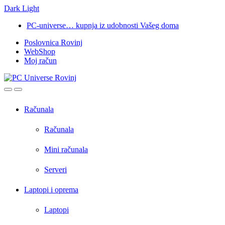
Dark
Light
Skip
Skip
PC-universe… kupnja iz udobnosti Vašeg doma
to
to
Poslovnica Rovinj
navigation
content
WebShop
Moj račun
Open
Close
Računala
Računala
Mini računala
Serveri
Laptopi i oprema
Laptopi