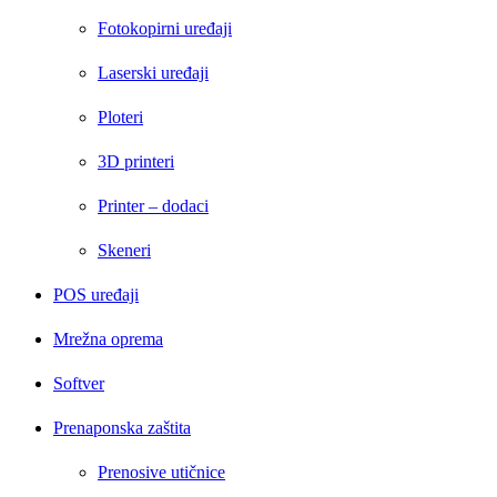
Fotokopirni uređaji
Laserski uređaji
Ploteri
3D printeri
Printer – dodaci
Skeneri
POS uređaji
Mrežna oprema
Softver
Prenaponska zaštita
Prenosive utičnice