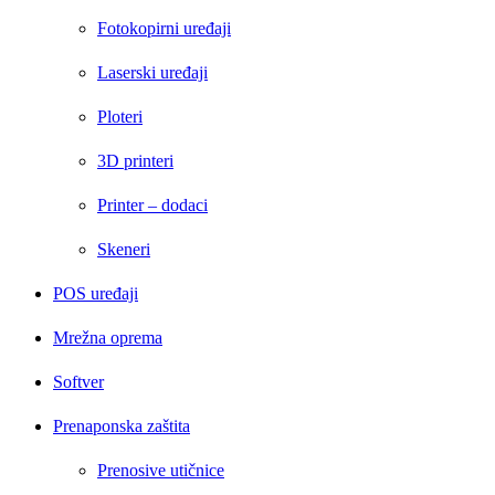
Fotokopirni uređaji
Laserski uređaji
Ploteri
3D printeri
Printer – dodaci
Skeneri
POS uređaji
Mrežna oprema
Softver
Prenaponska zaštita
Prenosive utičnice