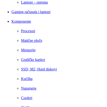
Laptopi – oprema
Gaming računala i laptopi
Komponente
Procesori
Matične ploče
Memorije
Grafičke kartice
SSD, M2, Hard diskovi
Kućišta
Napajanja
Cooleri