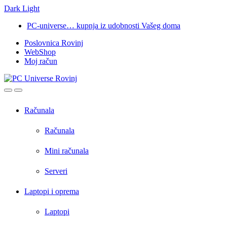
Dark
Light
Skip
Skip
PC-universe… kupnja iz udobnosti Vašeg doma
to
to
Poslovnica Rovinj
navigation
content
WebShop
Moj račun
Open
Close
Računala
Računala
Mini računala
Serveri
Laptopi i oprema
Laptopi