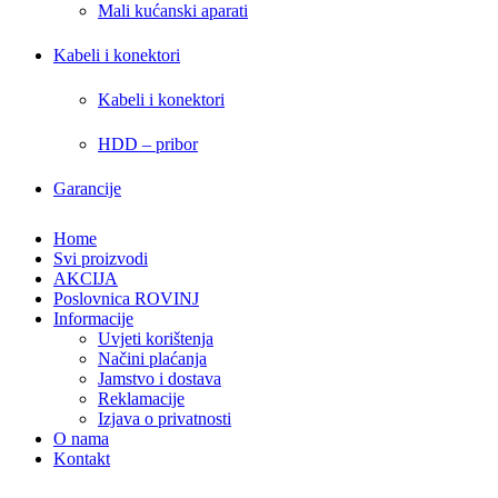
Mali kućanski aparati
Kabeli i konektori
Kabeli i konektori
HDD – pribor
Garancije
Home
Svi proizvodi
AKCIJA
Poslovnica ROVINJ
Informacije
Uvjeti korištenja
Načini plaćanja
Jamstvo i dostava
Reklamacije
Izjava o privatnosti
O nama
Kontakt