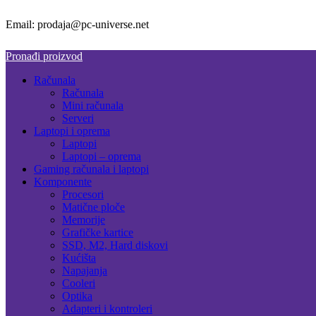
Email: prodaja@pc-universe.net
Pronađi proizvod
Računala
Računala
Mini računala
Serveri
Laptopi i oprema
Laptopi
Laptopi – oprema
Gaming računala i laptopi
Komponente
Procesori
Matične ploče
Memorije
Grafičke kartice
SSD, M2, Hard diskovi
Kućišta
Napajanja
Cooleri
Optika
Adapteri i kontroleri