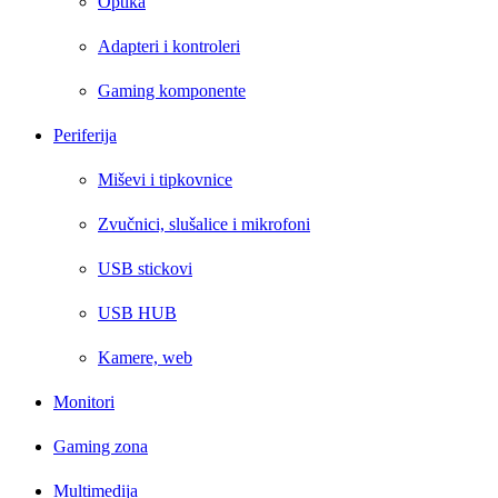
Optika
Adapteri i kontroleri
Gaming komponente
Periferija
Miševi i tipkovnice
Zvučnici, slušalice i mikrofoni
USB stickovi
USB HUB
Kamere, web
Monitori
Gaming zona
Multimedija