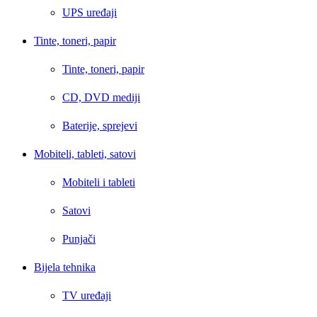
UPS uređaji
Tinte, toneri, papir
Tinte, toneri, papir
CD, DVD mediji
Baterije, sprejevi
Mobiteli, tableti, satovi
Mobiteli i tableti
Satovi
Punjači
Bijela tehnika
TV uređaji