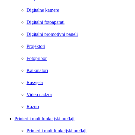
Digitalne kamere
Digitalni fotoaparati
Digitalni promotivni paneli
Projektori
Fotopribor
Kalkulatori
Rasvjeta
Video nadzor
Razno
Printeri i multifunkcijski uređaji
Printeri i multifunkcijski uređaji