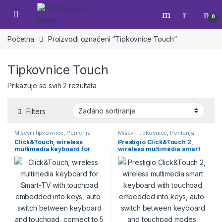
Skip to navigation
Skip to content
Open
0
Početna
Proizvodi označeni “Tipkovnice Touch”
Tipkovnice Touch
Prikazuje se svih 2 rezultata
Filters
Miševi i tipkovnice
,
Periferija
Miševi i tipkovnice
,
Periferija
Click&Touch, wireless
Prestigio Click&Touch 2,
multimedia keyboard for
wireless multimedia smart
Smart-TV with touchpad
keyboard with touchpad
embedded into keys, auto-
embedded into keys, auto-
switch between keyboard
switch between keyboard
and touchpad, connect to 5
and touchpad modes, touch
devices via Bluetooth, USB
multimedia sliders, left and
dongle and Type-C, LED
right physical “mouse”
status indicators, built-in
buttons, connects up to 5
battery, space grey color
devices via Bluetooth and
Type-C, Clevetura App. KB
layout: ENG, color: space