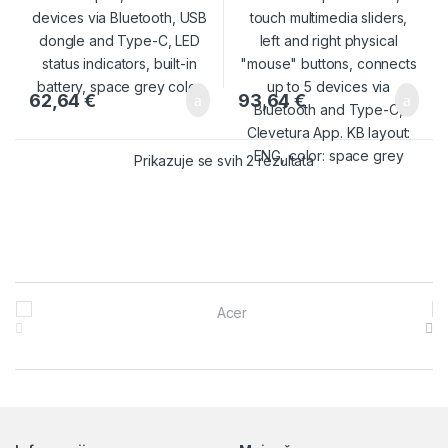
grey
62,64
€
93,64
€
Prikazuje se svih 2 rezultata
Brands Carousel