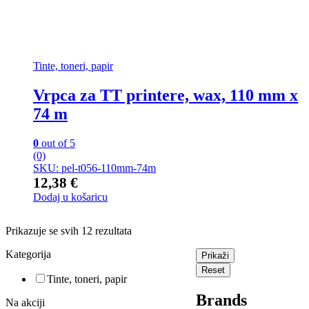
Tinte, toneri, papir
Vrpca za TT printere, wax, 110 mm x
74 m
0
out of 5
(0)
SKU: pel-t056-110mm-74m
12,38
€
Dodaj u košaricu
Prikazuje se svih 12 rezultata
Kategorija
Prikaži
Reset
Tinte, toneri, papir
Brands
Na akciji