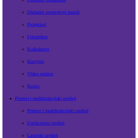
Digitalni promotivni paneli
Projektori
Fotopribor
Kalkulatori
Rasvjeta
Video nadzor
Razno
Printeri i multifunkcijski uređaji
Printeri i multifunkcijski uređaji
Fotokopirni uređaji
Laserski uređaji