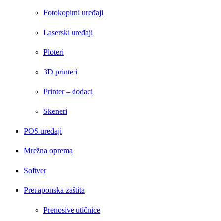
Fotokopirni uređaji
Laserski uređaji
Ploteri
3D printeri
Printer – dodaci
Skeneri
POS uređaji
Mrežna oprema
Softver
Prenaponska zaštita
Prenosive utičnice