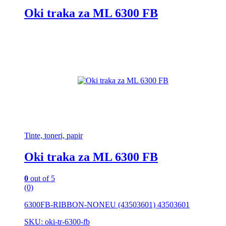
Oki traka za ML 6300 FB
Tinte, toneri, papir
Oki traka za ML 6300 FB
0
out of 5
(0)
6300FB-RIBBON-NONEU (43503601) 43503601
SKU: oki-tr-6300-fb