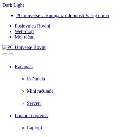
Dark
Light
Skip
Skip
PC-universe… kupnja iz udobnosti Vašeg doma
to
to
Poslovnica Rovinj
navigation
content
WebShop
Moj račun
Open
Close
Računala
Računala
Mini računala
Serveri
Laptopi i oprema
Laptopi