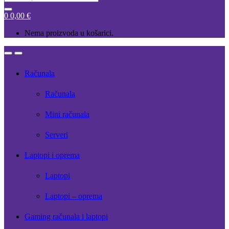
for:
0
0,00
€
Nema proizvoda u košarici.
Open
Close
Računala
Računala
Mini računala
Serveri
Laptopi i oprema
Laptopi
Laptopi – oprema
Gaming računala i laptopi