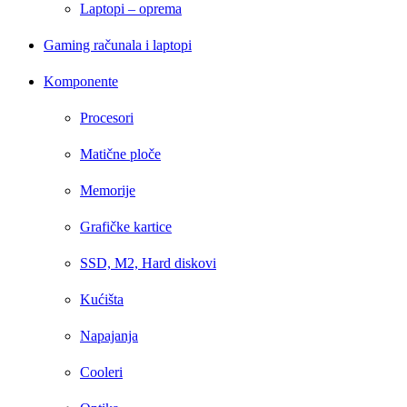
Laptopi – oprema
Gaming računala i laptopi
Komponente
Procesori
Matične ploče
Memorije
Grafičke kartice
SSD, M2, Hard diskovi
Kućišta
Napajanja
Cooleri