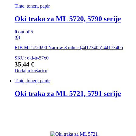
Tinte, toneri, papir
Oki traka za ML 5720, 5790 serije
0
out of 5
(0)
RIB ML5720/90 Narrow 8 mln c (44173405) 44173405
SKU: oki-tr-57x0
35,44
€
Dodaj u košaricu
Tinte, toneri, papir
Oki traka za ML 5721, 5791 serije