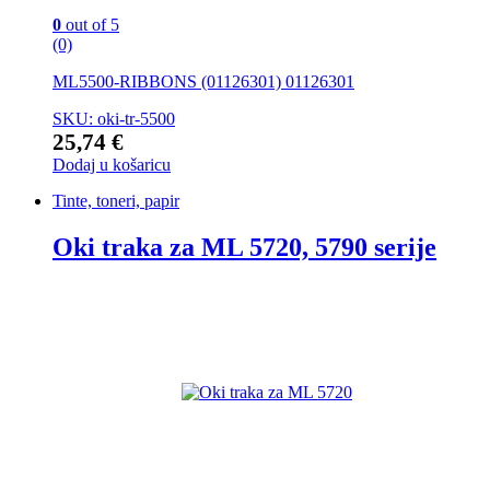
0
out of 5
(0)
ML5500-RIBBONS (01126301) 01126301
SKU: oki-tr-5500
25,74
€
Dodaj u košaricu
Tinte, toneri, papir
Oki traka za ML 5720, 5790 serije