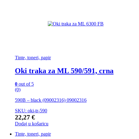
Tinte, toneri, papir
Oki traka za ML 590/591, crna
0
out of 5
(0)
590B – black (09002316) 09002316
SKU: oki-tr-590
22,27
€
Dodaj u košaricu
Tinte, toneri, papir