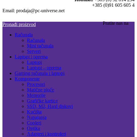
+385 (0)91 605 605 4
Email: prodaja@pc-universe.net
Pratite nas na
Pronađi proizvod
Računala
Računala
Mini računala
Serveri
Laptopi i oprema
Laptopi
Laptopi – oprema
Gaming računala i laptopi
Komponente
Procesori
Matične ploče
Memorije
Grafičke kartice
SSD, M2, Hard diskovi
Kućišta
Napajanja
Cooleri
Optika
Adapteri i kontroleri