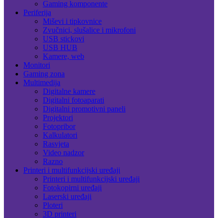
Gaming komponente
Periferija
Miševi i tipkovnice
Zvučnici, slušalice i mikrofoni
USB stickovi
USB HUB
Kamere, web
Monitori
Gaming zona
Multimedija
Digitalne kamere
Digitalni fotoaparati
Digitalni promotivni paneli
Projektori
Fotopribor
Kalkulatori
Rasvjeta
Video nadzor
Razno
Printeri i multifunkcijski uređaji
Printeri i multifunkcijski uređaji
Fotokopirni uređaji
Laserski uređaji
Ploteri
3D printeri