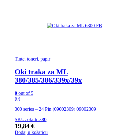
Tinte, toneri, papir
Oki traka za ML
380/385/386/339x/39x
0
out of 5
(0)
300 series – 24 Pin (09002309) 09002309
SKU: oki-tr-380
19,84
€
Dodaj u košaricu