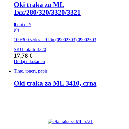
Oki traka za ML
1xx/280/320/3320/3321
0
out of 5
(0)
100/300 series – 9 Pin (09002303) 09002303
SKU: oki-tr-3320
17,78
€
Dodaj u košaricu
Tinte, toneri, papir
Oki traka za ML 3410, crna