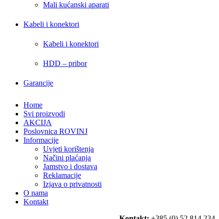
Mali kućanski aparati
Kabeli i konektori
Kabeli i konektori
HDD – pribor
Garancije
Home
Svi proizvodi
AKCIJA
Poslovnica ROVINJ
Informacije
Uvjeti korištenja
Načini plaćanja
Jamstvo i dostava
Reklamacije
Izjava o privatnosti
O nama
Kontakt
Kontakt:
+385 (0) 52 814 234