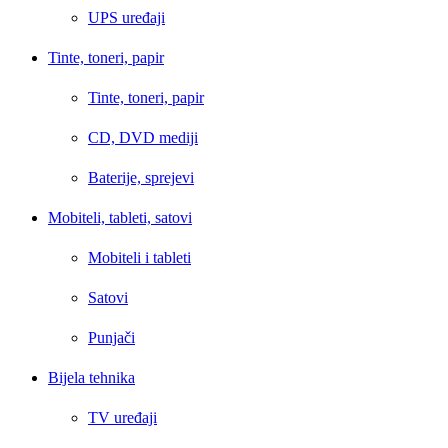
UPS uređaji
Tinte, toneri, papir
Tinte, toneri, papir
CD, DVD mediji
Baterije, sprejevi
Mobiteli, tableti, satovi
Mobiteli i tableti
Satovi
Punjači
Bijela tehnika
TV uređaji