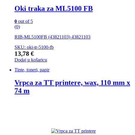
Oki traka za ML5100 FB
0
out of 5
(0)
RIB-ML5100FB (43821103) 43821103
SKU: oki-tr-5100-fb
13,78
€
Dodaj u košaricu
Tinte, toneri, papir
Vrpca za TT printere, wax, 110 mm x
74 m