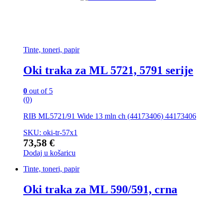
Tinte, toneri, papir
Oki traka za ML 5721, 5791 serije
0
out of 5
(0)
RIB ML5721/91 Wide 13 mln ch (44173406) 44173406
SKU: oki-tr-57x1
73,58
€
Dodaj u košaricu
Tinte, toneri, papir
Oki traka za ML 590/591, crna