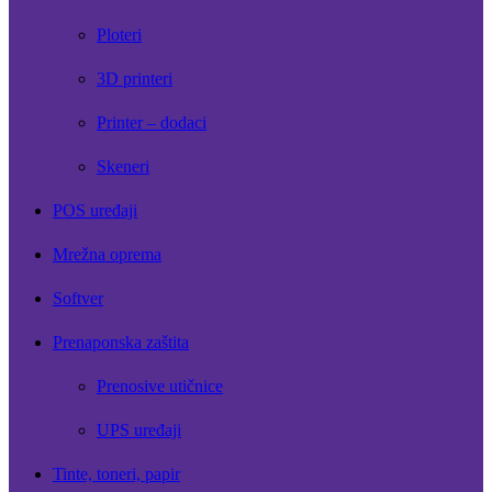
Ploteri
3D printeri
Printer – dodaci
Skeneri
POS uređaji
Mrežna oprema
Softver
Prenaponska zaštita
Prenosive utičnice
UPS uređaji
Tinte, toneri, papir