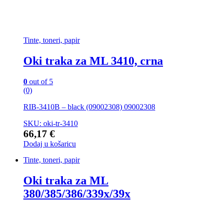
Tinte, toneri, papir
Oki traka za ML 3410, crna
0
out of 5
(0)
RIB-3410B – black (09002308) 09002308
SKU: oki-tr-3410
66,17
€
Dodaj u košaricu
Tinte, toneri, papir
Oki traka za ML
380/385/386/339x/39x