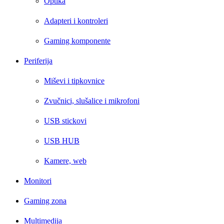
Optika
Adapteri i kontroleri
Gaming komponente
Periferija
Miševi i tipkovnice
Zvučnici, slušalice i mikrofoni
USB stickovi
USB HUB
Kamere, web
Monitori
Gaming zona
Multimedija