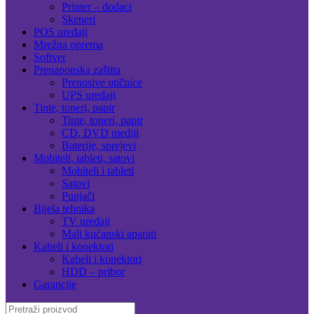
Printer – dodaci
Skeneri
POS uređaji
Mrežna oprema
Softver
Prenaponska zaštita
Prenosive utičnice
UPS uređaji
Tinte, toneri, papir
Tinte, toneri, papir
CD, DVD mediji
Baterije, sprejevi
Mobiteli, tableti, satovi
Mobiteli i tableti
Satovi
Punjači
Bijela tehnika
TV uređaji
Mali kućanski aparati
Kabeli i konektori
Kabeli i konektori
HDD – pribor
Garancije
Search