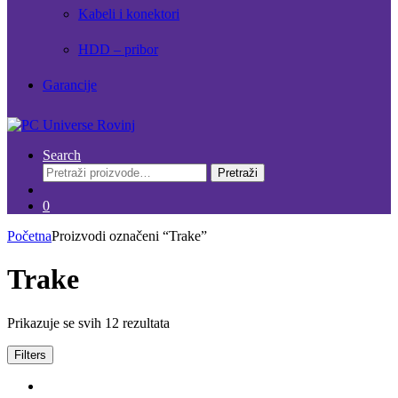
Kabeli i konektori
HDD – pribor
Garancije
Search
Pretraži:
Pretraži
0
Početna
Proizvodi označeni “Trake”
Trake
Prikazuje se svih 12 rezultata
Filters